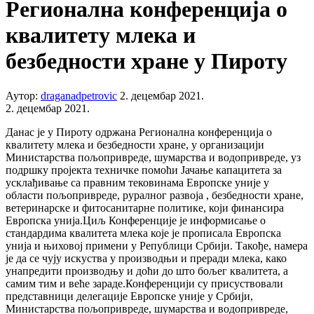
Регионална конференција о
квалитету млека и
безбедности хране у Пироту
Аутор:
draganadpetrovic
2. децембар 2021.
2. децембар 2021.
Данас је у Пироту одржана Регионална конференција о
квалитету млека и безбедности хране, у организацији
Министарства пољопривреде, шумарства и водопривреде, уз
подршку пројекта техничке помоћи Јачање капацитета за
усклађивање са правним тековинама Европске уније у
области пољопривреде, руралног развоја , безбедности хране,
ветеринарске и фитосанитарне политике, који финансира
Европска унија.Циљ Конференције је информисање о
стандардима квалитета млека које је прописала Европска
унија и њиховој примени у Републици Србији. Такође, намера
је да се чују искуства у производњи и преради млека, како
унапредити производњу и доћи до што бољег квалитета, а
самим тим и веће зараде.Конференцији су присуствовали
представници делегације Европске уније у Србији,
Министарства пољопривреде, шумарства и водопривреде,