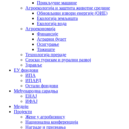
Прикључне машине
Агроекологија и заштита животне средине
Обновљиви извори енергије (ОИЕ)
Екологија земљишта
Екологија вода
Агроекономија
Финансије
Аграрни буџет
Осигурање
Тржиште
Технологија прераде
Сеоски туризам и рурални развој
Здравље
ЕУ фондови
ИПА
ИПАРД
Остали фондови
Међународна сарадња
ЕНАЈ
ИФАЈ
Медији
Пројекти
Жене у агробизнису
Национална конференција
Награде и признања