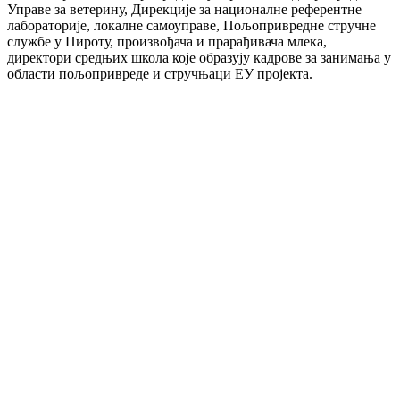
Управе за ветерину, Дирекције за националне референтне
лабораторије, локалне самоуправе, Пољопривредне стручне
службе у Пироту, произвођача и прарађивача млека,
директори средњих школа које образују кадрове за занимања у
области пољопривреде и стручњаци ЕУ пројекта.