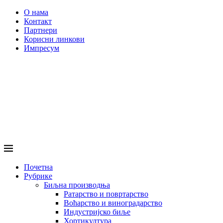
О нама
Контакт
Партнери
Корисни линкови
Импресум
Почетна
Рубрике
Биљна производња
Ратарство и повртарство
Воћарство и виноградарство
Индустријско биље
Хортикултура