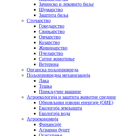
Зачинско и лековито биље
Шумарство
Заштита биља
Сточарство
Говедарство
Свињарство
Овчарство
Козарство
Живинарство
Пчеларство
Ситне животиње
Ветерина
Органска пољопривреда
Пољопривредна механизација
Лака
Тешка
Прикључне машине
Агроекологија и заштита животне средине
Обновљиви извори енергије (ОИЕ)
Екологија земљишта
Екологија вода
Агроекономија
Финансије
Аграрни буџет
Осигурање