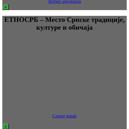
Вибер заједница
x
ЕТНОСРБ – Место Српске традиције,
културе и обичаја
Сазнај више
x