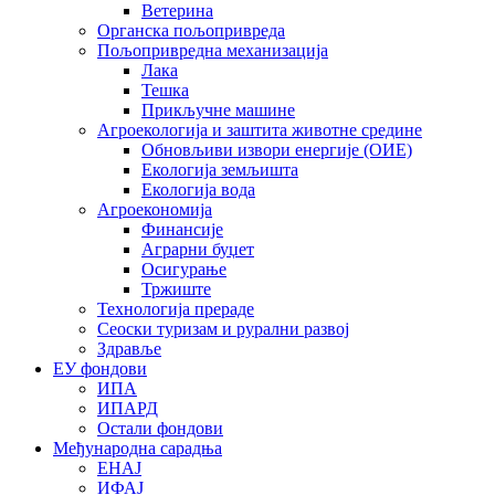
Ветерина
Органска пољопривреда
Пољопривредна механизација
Лака
Тешка
Прикључне машине
Агроекологија и заштита животне средине
Обновљиви извори енергије (ОИЕ)
Екологија земљишта
Екологија вода
Агроекономија
Финансије
Аграрни буџет
Осигурање
Тржиште
Технологија прераде
Сеоски туризам и рурални развој
Здравље
ЕУ фондови
ИПА
ИПАРД
Остали фондови
Међународна сарадња
ЕНАЈ
ИФАЈ