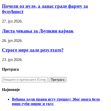
Почели од нуле, а данас граде фарму за
будућност
27. јул 2026.
Листа чекања за Љупкин кајмак
26. јул 2026.
Строге мере дале резултате?
23. јул 2026.
Претрага
Најновије
Већина људи прави исту грешку: Због овога бело
вино губи мирис и укус