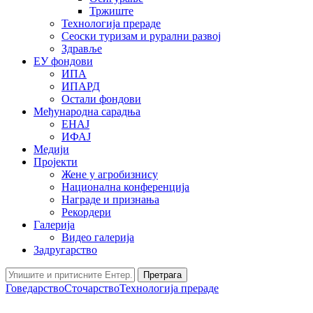
Тржиште
Технологија прераде
Сеоски туризам и рурални развој
Здравље
ЕУ фондови
ИПА
ИПАРД
Остали фондови
Међународна сарадња
ЕНАЈ
ИФАЈ
Медији
Пројекти
Жене у агробизнису
Национална конференција
Награде и признања
Рекордери
Галерија
Видео галерија
Задругарство
Претрага
Говедарство
Сточарство
Технологија прераде