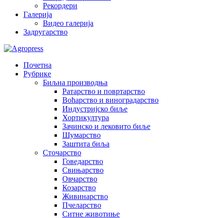
Рекордери
Галерија
Видео галерија
Задругарство
Почетна
Рубрике
Биљна производња
Ратарство и повртарство
Воћарство и виноградарство
Индустријско биље
Хортикултура
Зачинско и лековито биље
Шумарство
Заштита биља
Сточарство
Говедарство
Свињарство
Овчарство
Козарство
Живинарство
Пчеларство
Ситне животиње