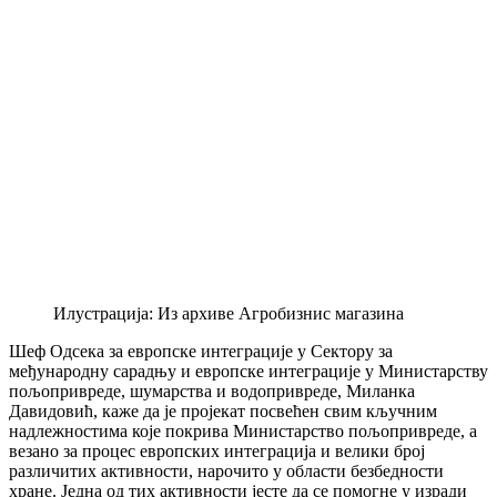
Илустрација: Из архиве Агробизнис магазина
Шеф Одсека за европске интеграције у Сектору за
међународну сарадњу и европске интеграције у Министарству
пољопривреде, шумарства и водопривреде, Миланка
Давидовић, каже да је пројекат посвећен свим кључним
надлежностима које покрива Министарство пољопривреде, а
везано за процес европских интеграција и велики број
различитих активности, нарочито у области безбедности
хране. Једна од тих активности јесте да се помогне у изради