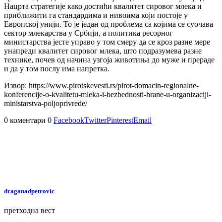
Нацрта стратегије како достићи квалитет сировог млека и
приближити га стандардима и нивоима који постоје у
Европској унији. То је један од проблема са којима се суочава
сектор млекарства у Србији, а политика ресорног
министарства јесте управо у том смеру да се кроз разне мере
унапреди квалитет сировог млека, што подразумева разне
технике, почев од начина узгоја животиња до муже и прераде
и да у том послу има напретка.
Извор: https://www.pirotskevesti.rs/pirot-domacin-regionalne-
konferencije-o-kvalitetu-mleka-i-bezbednosti-hrane-u-organizaciji-
ministarstva-poljoprivrede/
0 коментари
0
Facebook
Twitter
Pinterest
Email
draganadpetrovic
претходна вест