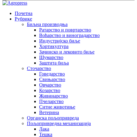
Почетна
Рубрике
Биљна производња
Ратарство и повртарство
Воћарство и виноградарство
Индустријско биље
Хортикултура
Зачинско и лековито биље
Шумарство
Заштита биља
Сточарство
Говедарство
Свињарство
Овчарство
Козарство
Живинарство
Пчеларство
Ситне животиње
Ветерина
Органска пољопривреда
Пољопривредна механизација
Лака
Тешка