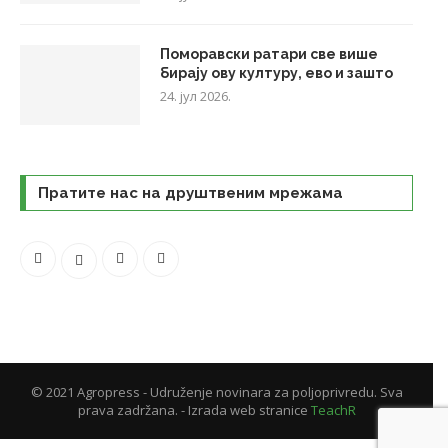
Поморавски ратари све више
бирају ову културу, ево и зашто
24. јул 2026.
Пратите нас на друштвеним мрежама
© 2021 Agropress - Udruženje novinara za poljoprivredu. Sva
prava zadržana. - Izrada web stranice
TeachR