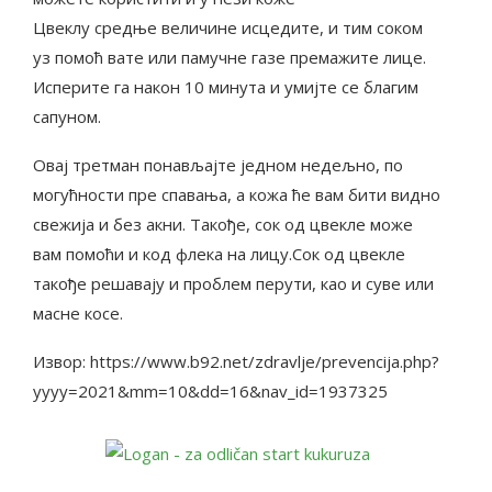
Цвеклу средње величине исцедите, и тим соком
уз помоћ вате или памучне газе премажите лице.
Исперите га након 10 минута и умијте се благим
сапуном.
Овај третман понављајте једном недељно, по
могућности пре спавања, а кожа ће вам бити видно
свежија и без акни. Такође, сок од цвекле може
вам помоћи и код флека на лицу.Сок од цвекле
такође решавају и проблем перути, као и суве или
масне косе.
Извор: https://www.b92.net/zdravlje/prevencija.php?
yyyy=2021&mm=10&dd=16&nav_id=1937325