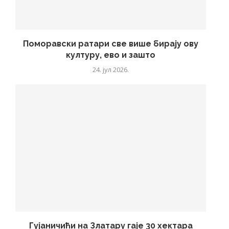
Поморавски ратари све више бирају ову
културу, ево и зашто
24. јул 2026.
Гујаничићи на Златару гаје 30 хектара