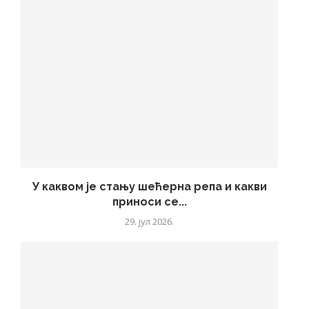
У каквом је стању шећерна репа и какви
приноси се...
29. јул 2026.