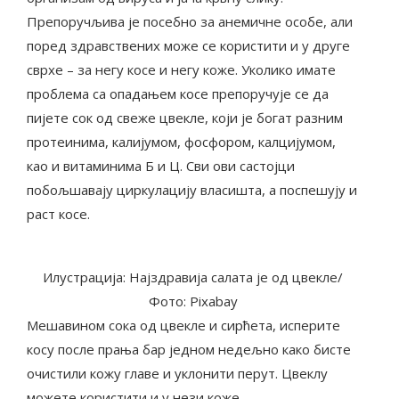
Препоручљива је посебно за анемичне особе, али
поред здравствених може се користити и у друге
сврхе – за негу косе и негу коже. Уколико имате
проблема са опадањем косе препоручује се да
пијете сок од свеже цвекле, који је богат разним
протеинима, калијумом, фосфором, калцијумом,
као и витаминима Б и Ц. Сви ови састојци
побољшавају циркулацију власишта, а поспешују и
раст косе.
Илустрација: Најздравија салата је од цвекле/
Фото: Pixabay
Мешавином сока од цвекле и сирћета, исперите
косу после прања бар једном недељно како бисте
очистили кожу главе и уклонити перут. Цвеклу
можете користити и у нези коже