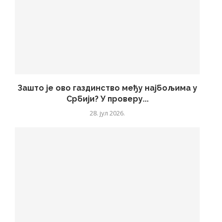
Зашто је ово газдинство међу најбољима у
Србији? У проверу...
28. јул 2026.