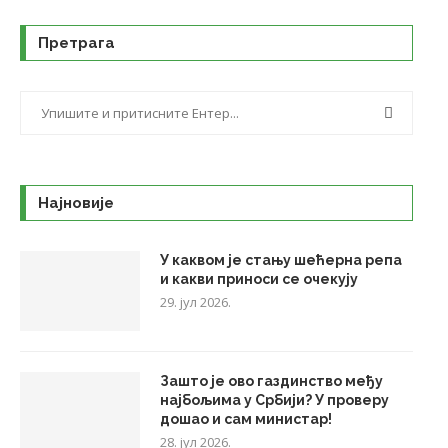
Претрага
Најновије
У каквом је стању шећерна репа
и какви приноси се очекују
29. јул 2026.
Зашто је ово газдинство међу
најбољима у Србији? У проверу
дошао и сам министар!
28. јул 2026.