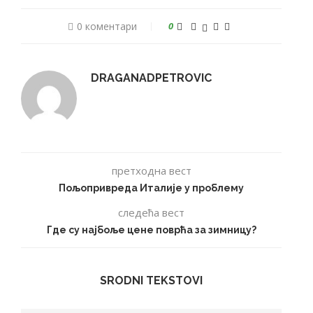
0 коментари
0
DRAGANADPETROVIC
претходна вест
Пољопривреда Италије у проблему
следећа вест
Где су најбоље цене поврћа за зимницу?
SRODNI TEKSTOVI