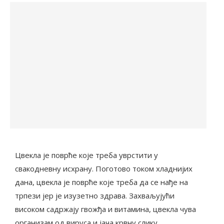
Цвекла је поврће које треба уврстити у
свакодневну исхрану. Поготово током хладнијих
дана, цвекла је поврће које треба да се нађе на
трпези јер је изузетно здрава. Захваљујући
високом садржају гвожђа и витамина, цвекла чува
организам од вируса и јача крвну слику.