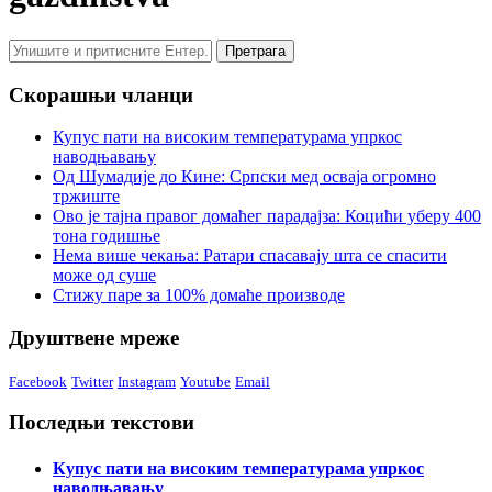
Скорашњи чланци
Купус пати на високим температурама упркос
наводњавању
Од Шумадије до Кине: Српски мед осваја огромно
тржиште
Ово је тајна правог домаћег парадајза: Коцићи уберу 400
тона годишње
Нема више чекања: Ратари спасавају шта се спасити
може од суше
Стижу паре за 100% домаће производе
Друштвене мреже
Facebook
Twitter
Instagram
Youtube
Email
Последњи текстови
Купус пати на високим температурама упркос
наводњавању