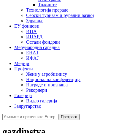
Тржиште
Технологија прераде
Сеоски туризам и рурални развој
Здравље
ЕУ фондови
ИПА
ИПАРД
Остали фондови
Међународна сарадња
ЕНАЈ
ИФАЈ
Медији
Пројекти
Жене у агробизнису
Национална конференција
Награде и признања
Рекордери
Галерија
Видео галерија
Задругарство
Претрага
gazdinstva