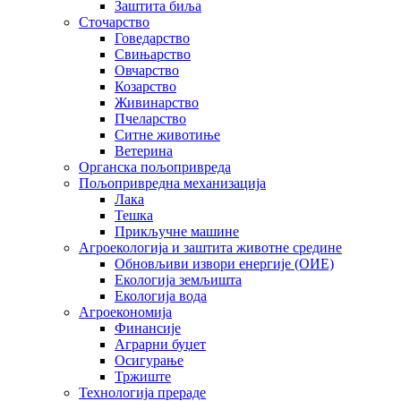
Заштита биља
Сточарство
Говедарство
Свињарство
Овчарство
Козарство
Живинарство
Пчеларство
Ситне животиње
Ветерина
Органска пољопривреда
Пољопривредна механизација
Лака
Тешка
Прикључне машине
Агроекологија и заштита животне средине
Обновљиви извори енергије (ОИЕ)
Екологија земљишта
Екологија вода
Агроекономија
Финансије
Аграрни буџет
Осигурање
Тржиште
Технологија прераде