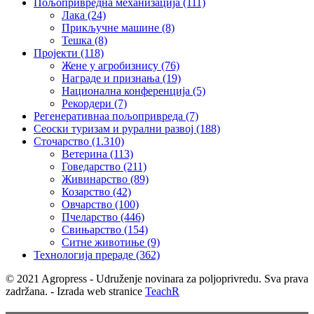
Пољопривредна механизација
(111)
Лака
(24)
Прикључне машине
(8)
Тешка
(8)
Пројекти
(118)
Жене у агробизнису
(76)
Награде и признања
(19)
Национална конференција
(5)
Рекордери
(7)
Регенеративнаа пољопривреда
(7)
Сеоски туризам и рурални развој
(188)
Сточарство
(1.310)
Ветерина
(113)
Говедарство
(211)
Живинарство
(89)
Козарство
(42)
Овчарство
(100)
Пчеларство
(446)
Свињарство
(154)
Ситне животиње
(9)
Технологија прераде
(362)
© 2021 Agropress - Udruženje novinara za poljoprivredu. Sva prava
zadržana. - Izrada web stranice
TeachR