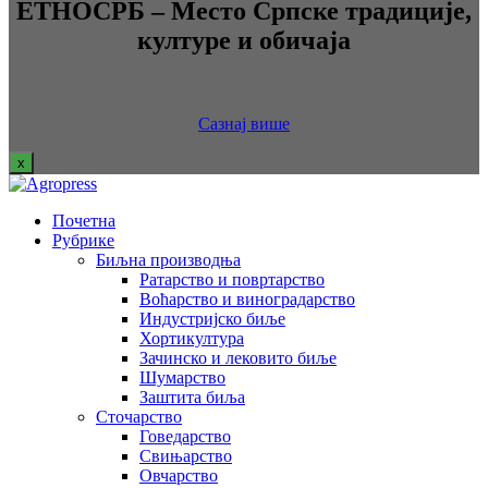
ЕТНОСРБ – Место Српске традиције,
културе и обичаја
Сазнај више
x
Почетна
Рубрике
Биљна производња
Ратарство и повртарство
Воћарство и виноградарство
Индустријско биље
Хортикултура
Зачинско и лековито биље
Шумарство
Заштита биља
Сточарство
Говедарство
Свињарство
Овчарство