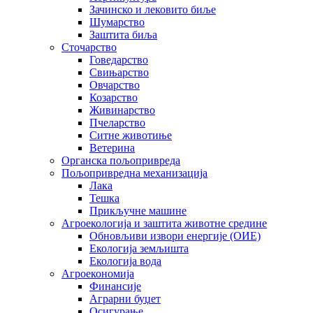
Зачинско и лековито биље
Шумарство
Заштита биља
Сточарство
Говедарство
Свињарство
Овчарство
Козарство
Живинарство
Пчеларство
Ситне животиње
Ветерина
Органска пољопривреда
Пољопривредна механизација
Лака
Тешка
Прикључне машине
Агроекологија и заштита животне средине
Обновљиви извори енергије (ОИЕ)
Екологија земљишта
Екологија вода
Агроекономија
Финансије
Аграрни буџет
Осигурање