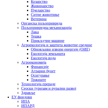
Козарство
Живинарство
Пчеларство
Ситне животиње
Ветерина
Органска пољопривреда
Пољопривредна механизација
Лака
Тешка
Прикључне машине
Агроекологија и заштита животне средине
Обновљиви извори енергије (ОИЕ)
Екологија земљишта
Екологија вода
Агроекономија
Финансије
Аграрни буџет
Осигурање
Тржиште
Технологија прераде
Сеоски туризам и рурални развој
Здравље
ЕУ фондови
ИПА
ИПАРД