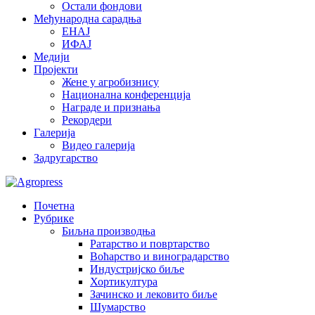
Остали фондови
Међународна сарадња
ЕНАЈ
ИФАЈ
Медији
Пројекти
Жене у агробизнису
Национална конференција
Награде и признања
Рекордери
Галерија
Видео галерија
Задругарство
Почетна
Рубрике
Биљна производња
Ратарство и повртарство
Воћарство и виноградарство
Индустријско биље
Хортикултура
Зачинско и лековито биље
Шумарство