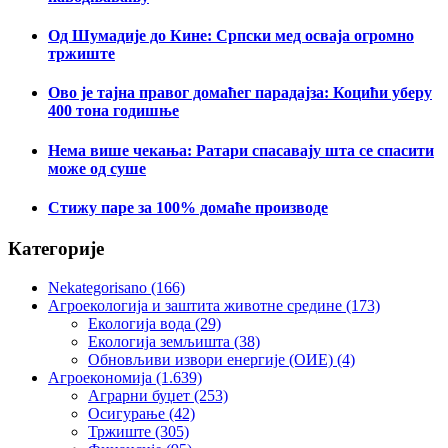
Од Шумадије до Кине: Српски мед осваја огромно
тржиште
Ово је тајна правог домаћег парадајза: Коцићи уберу
400 тона годишње
Нема више чекања: Ратари спасавају шта се спасити
може од суше
Стижу паре за 100% домаће производе
Категорије
Nekategorisano
(166)
Агроекологија и заштита животне средине
(173)
Екологија вода
(29)
Екологија земљишта
(38)
Обновљиви извори енергије (ОИЕ)
(4)
Агроекономија
(1.639)
Аграрни буџет
(253)
Осигурање
(42)
Тржиште
(305)