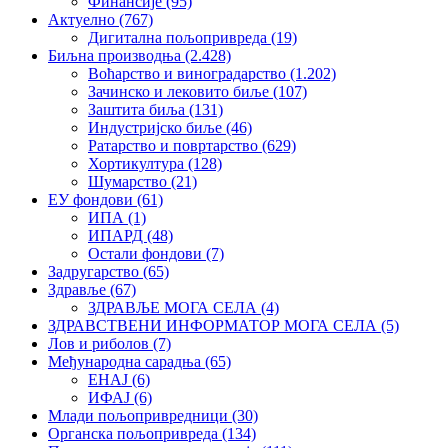
Финансије
(95)
Актуелно
(767)
Дигитална пољопривреда
(19)
Биљна производња
(2.428)
Воћарство и виноградарство
(1.202)
Зачинско и лековито биље
(107)
Заштита биља
(131)
Индустријско биље
(46)
Ратарство и повртарство
(629)
Хортикултура
(128)
Шумарство
(21)
ЕУ фондови
(61)
ИПА
(1)
ИПАРД
(48)
Остали фондови
(7)
Задругарство
(65)
Здравље
(67)
ЗДРАВЉЕ МОГА СЕЛА
(4)
ЗДРАВСТВЕНИ ИНФОРМАТОР МОГА СЕЛА
(5)
Лов и риболов
(7)
Међународна сарадња
(65)
ЕНАЈ
(6)
ИФАЈ
(6)
Млади пољопривредници
(30)
Органска пољопривреда
(134)