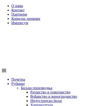
О нама
Контакт
Партнери
Корисни линкови
Импресум
Почетна
Рубрике
Биљна производња
Ратарство и повртарство
Воћарство и виноградарство
Индустријско биље
Хортикултура