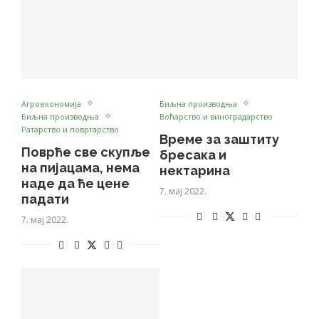
Агроекономија
Биљна производња
Биљна производња
Воћарство и виноградарство
Ратарство и повртарство
Време за заштиту
Поврће све скупље
бресака и
на пијацама, нема
нектарина
наде да ће цене
7. мај 2022.
падати
7. мај 2022.