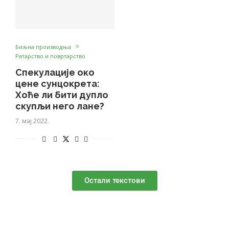
Биљна производња
Ратарство и повртарство
Спекулације око
цене сунцокрета:
Хоће ли бити дупло
скупљи него лане?
7. мај 2022.
Остали текстови