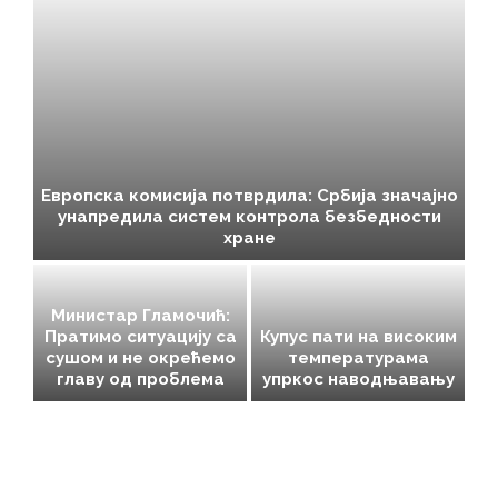
Европска комисија потврдила: Србија значајно
га
унапредила систем контрола безбедности
хране
 да
Министар Гламочић:
ки
Пратимо ситуацију са
Купус пати на високим
сушом и не окрећемо
температурама
.
главу од проблема
упркос наводњавању