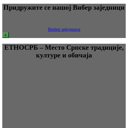
Придружите се нашој Вибер заједници
Вибер заједница
x
ЕТНОСРБ – Место Српске традиције,
културе и обичаја