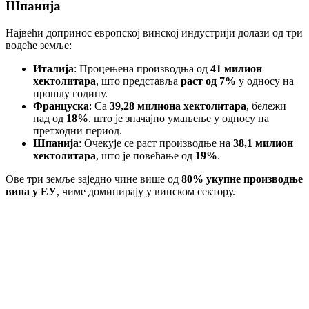
Шпанија
Највећи допринос европској винској индустрији долази од три
водеће земље:
Италија
: Процењена производња од
41 милион
хектолитара
, што представља
раст од 7%
у односу на
прошлу годину.
Француска
: Са
39,28 милиона хектолитара
, бележи
пад од
18%
, што је значајно умањење у односу на
претходни период.
Шпанија
: Очекује се раст производње на
38,1 милион
хектолитара
, што је повећање од
19%
.
Ове три земље заједно чине више од
80% укупне производње
вина у ЕУ
, чиме доминирају у винском сектору.