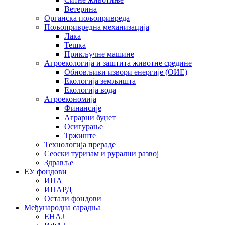
Ветерина
Органска пољопривреда
Пољопривредна механизација
Лака
Тешка
Прикључне машине
Агроекологија и заштита животне средине
Обновљиви извори енергије (ОИЕ)
Екологија земљишта
Екологија вода
Агроекономија
Финансије
Аграрни буџет
Осигурање
Тржиште
Технологија прераде
Сеоски туризам и рурални развој
Здравље
ЕУ фондови
ИПА
ИПАРД
Остали фондови
Међународна сарадња
ЕНАЈ