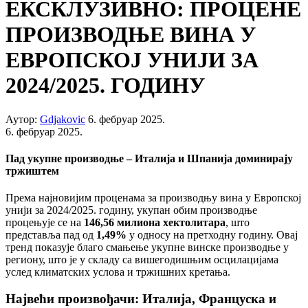
ЕКСКЛУЗИВНО: ПРОЦЕНЕ
ПРОИЗВОДЊЕ ВИНА У
ЕВРОПСКОЈ УНИЈИ ЗА
2024/2025. ГОДИНУ
Аутор:
Gdjakovic
6. фебруар 2025.
6. фебруар 2025.
Пад укупне производње – Италија и Шпанија доминирају
тржиштем
Према најновијим проценама за производњу вина у Европској
унији за 2024/2025. годину, укупан обим производње
процењује се на
146,56 милиона хектолитара
, што
представља пад од
1,49%
у односу на претходну годину. Овај
тренд показује благо смањење укупне винске производње у
региону, што је у складу са вишегодишњим осцилацијама
услед климатских услова и тржишних кретања.
Највећи произвођачи: Италија, Француска и