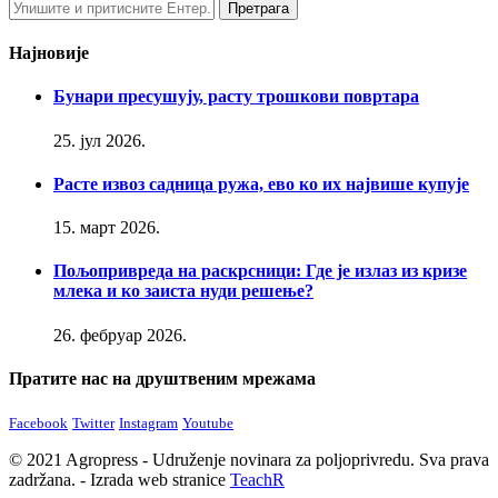
Најновије
Бунари пресушују, расту трошкови повртара
25. јул 2026.
Расте извоз садница ружа, ево ко их највише купује
15. март 2026.
Пољопривреда на раскрсници: Где је излаз из кризе
млека и ко заиста нуди решење?
26. фебруар 2026.
Пратите нас на друштвеним мрежама
Facebook
Twitter
Instagram
Youtube
© 2021 Agropress - Udruženje novinara za poljoprivredu. Sva prava
zadržana. - Izrada web stranice
TeachR