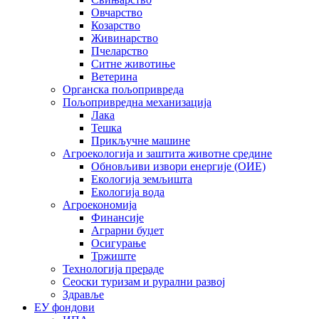
Овчарство
Козарство
Живинарство
Пчеларство
Ситне животиње
Ветерина
Органска пољопривреда
Пољопривредна механизација
Лака
Тешка
Прикључне машине
Агроекологија и заштита животне средине
Обновљиви извори енергије (ОИЕ)
Екологија земљишта
Екологија вода
Агроекономија
Финансије
Аграрни буџет
Осигурање
Тржиште
Технологија прераде
Сеоски туризам и рурални развој
Здравље
ЕУ фондови