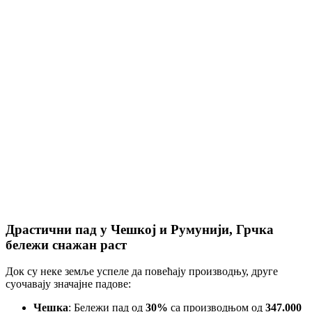
Драстични пад у Чешкој и Румунији, Грчка
бележи снажан раст
Док су неке земље успеле да повећају производњу, друге
суочавају значајне падове:
Чешка
: Бележи пад од
30%
са производњом од
347.000