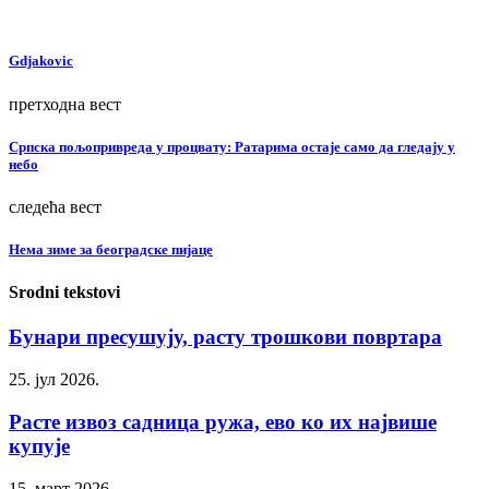
Gdjakovic
претходна вест
Српска пољопривреда у процвату: Ратарима остаје само да гледају у
небо
следећа вест
Нема зиме за београдске пијаце
Srodni tekstovi
Бунари пресушују, расту трошкови повртара
25. јул 2026.
Расте извоз садница ружа, ево ко их највише
купује
15. март 2026.