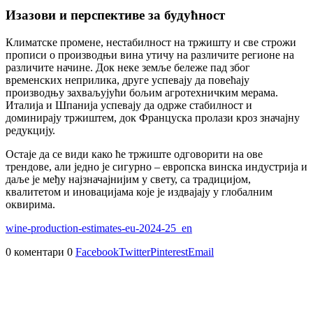
Изазови и перспективе за будућност
Климатске промене, нестабилност на тржишту и све строжи
прописи о производњи вина утичу на различите регионе на
различите начине. Док неке земље бележе пад због
временских неприлика, друге успевају да повећају
производњу захваљујући бољим агротехничким мерама.
Италија и Шпанија успевају да одрже стабилност и
доминирају тржиштем, док Француска пролази кроз значајну
редукцију.
Остаје да се види како ће тржиште одговорити на ове
трендове, али једно је сигурно – европска винска индустрија и
даље је међу најзначајнијим у свету, са традицијом,
квалитетом и иновацијама које је издвајају у глобалним
оквирима.
wine-production-estimates-eu-2024-25_en
0 коментари
0
Facebook
Twitter
Pinterest
Email