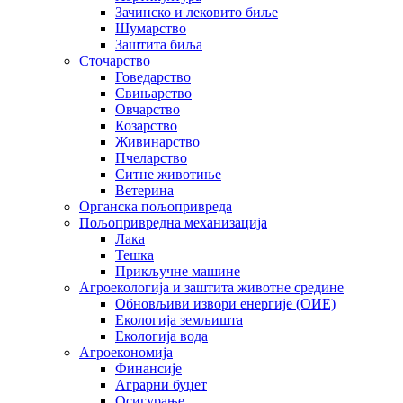
Зачинско и лековито биље
Шумарство
Заштита биља
Сточарство
Говедарство
Свињарство
Овчарство
Козарство
Живинарство
Пчеларство
Ситне животиње
Ветерина
Органска пољопривреда
Пољопривредна механизација
Лака
Тешка
Прикључне машине
Агроекологија и заштита животне средине
Обновљиви извори енергије (ОИЕ)
Екологија земљишта
Екологија вода
Агроекономија
Финансије
Аграрни буџет
Осигурање