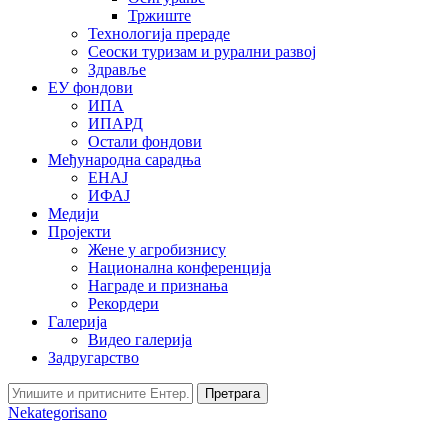
Тржиште
Технологија прераде
Сеоски туризам и рурални развој
Здравље
ЕУ фондови
ИПА
ИПАРД
Остали фондови
Међународна сарадња
ЕНАЈ
ИФАЈ
Медији
Пројекти
Жене у агробизнису
Национална конференција
Награде и признања
Рекордери
Галерија
Видео галерија
Задругарство
Претрага
Nekategorisano