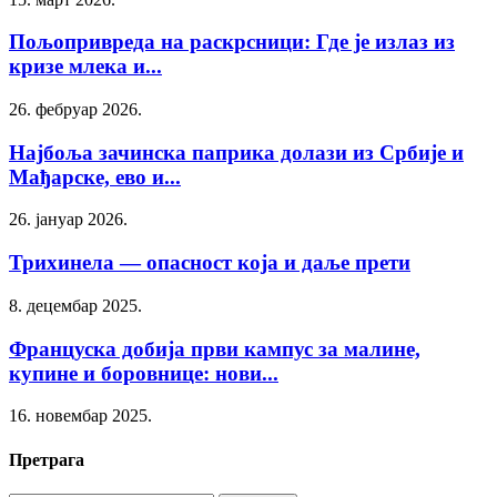
Пољопривреда на раскрсници: Где је излаз из
кризе млека и...
26. фебруар 2026.
Најбоља зачинска паприка долази из Србије и
Мађарске, ево и...
26. јануар 2026.
Трихинела — опасност која и даље прети
8. децембар 2025.
Француска добија први кампус за малине,
купине и боровнице: нови...
16. новембар 2025.
Претрага