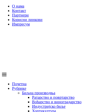
О нама
Контакт
Партнери
Корисни линкови
Импресум
Почетна
Рубрике
Биљна производња
Ратарство и повртарство
Воћарство и виноградарство
Индустријско биље
Хортикултура