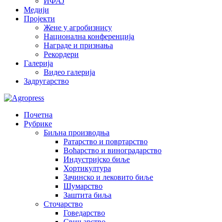
ИФАЈ
Медији
Пројекти
Жене у агробизнису
Национална конференција
Награде и признања
Рекордери
Галерија
Видео галерија
Задругарство
Почетна
Рубрике
Биљна производња
Ратарство и повртарство
Воћарство и виноградарство
Индустријско биље
Хортикултура
Зачинско и лековито биље
Шумарство
Заштита биља
Сточарство
Говедарство
Свињарство