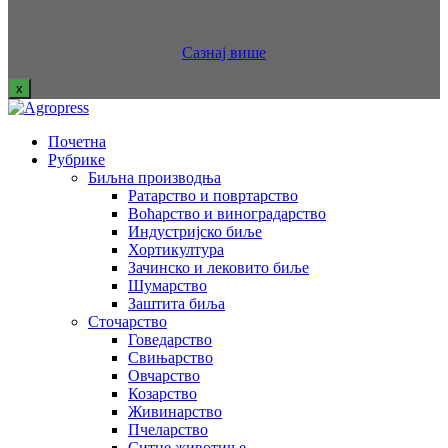
Сазнај више
x
Почетна
Рубрике
Биљна производња
Ратарство и повртарство
Воћарство и виноградарство
Индустријско биље
Хортикултура
Зачинско и лековито биље
Шумарство
Заштита биља
Сточарство
Говедарство
Свињарство
Овчарство
Козарство
Живинарство
Пчеларство
Ситне животиње