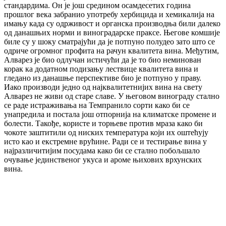
стандардима. Он је још средином осамдесетих година
прошлог века забранио употребу хербицида и хемикалија на
имању када су одрживост и органска производња били далеко
од данашњих норми и виноградарске праксе. Његове комшије
биле су у шоку сматрајући да је потпуно полудео зато што се
одриче огромног профита на рачун квалитета вина. Међутим,
Алварез је био одлучан истичући да је то био неминован
корак ка додатном подизању лествице квалитета вина и
гледано из данашње перспективе био је потпуно у праву.
Иако производи једно од најквалитетнијих вина на свету
Алварез не живи од старе славе. У његовом винограду стално
се раде истраживања на Темпранило сорти како би се
унапредила и постала још отпорнија на климатске промене и
болести. Такође, користе и торњеве против мраза како би
чокоте заштитили од ниских температура који их оштећују
исто као и екстремне врућине. Ради се и тестирање вина у
најразличитијим посудама како би се стално побољшало
очување јединственог укуса и ароме њихових врхунских
вина.