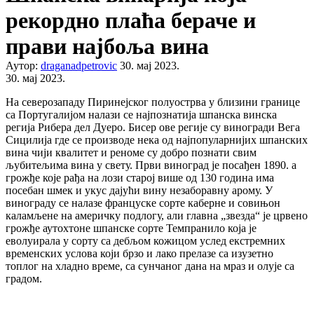
рекордно плаћа бераче и
прави најбоља вина
Аутор:
draganadpetrovic
30. мај 2023.
30. мај 2023.
На северозападу Пиринејског полуострва у близини границе
са Португалијом налази се најпознатија шпанска винска
регија Рибера дел Дуеро. Бисер ове регије су виногради Вега
Сицилија где се производе нека од најпопуларнијих шпанских
вина чији квалитет и реноме су добро познати свим
љубитељима вина у свету. Први виноград је посађен 1890. а
грожђе које рађа на лози старој више од 130 година има
посебан шмек и укус дајући вину незаборавну арому. У
винограду се налазе француске сорте каберне и совињон
каламљене на америчку подлогу, али главна „звезда“ је црвено
грожђе аутохтоне шпанске сорте Темпранило која је
еволуирала у сорту са дебљом кожицом услед екстремних
временских услова који брзо и лако прелазе са изузетно
топлог на хладно време, са сунчаног дана на мраз и олује са
градом.