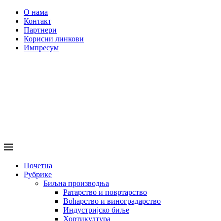
О нама
Контакт
Партнери
Корисни линкови
Импресум
Почетна
Рубрике
Биљна производња
Ратарство и повртарство
Воћарство и виноградарство
Индустријско биље
Хортикултура