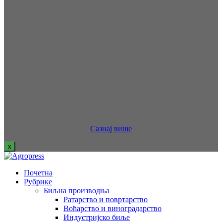
Сазнај више
x
Почетна
Рубрике
Биљна производња
Ратарство и повртарство
Воћарство и виноградарство
Индустријско биље