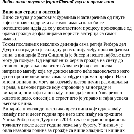
побољшало очување јединственог укуса и ароме вина
Вино као страст и опсесија
Вино се чува у храстовим бурадима и затварачима од плуте
које се праве од дрвета са самог имања како би се
испоштовала идеја да се у комплетном процесу производње од
брања грожђа до флаширања користи материја са самог
имања.
Током последњих неколико деценија сама регија Рибера дел
Дуерто изградила је солидну репутацију међу произвођачима
вина, а винарија Вега Сицилија је бисер и нешто најбоље што
могу да понуде. Од најплаћених берача грожђа на свету до
сталног подизања квалитета Алварез је од свог посла
направио магију која му доноси много веће задовољство него
да на производњи вина само зарађује огроман профит. Иако
многи винари не могу да разумеју његов начин размишљања
и рада, а камоли праксе коју спроводи у винограду и
винарији, они који га познају тврде да је вино Алварезово
животно дело, опсесија и страст што је управо и тајна успеха
његових вина.
Винарија производи неколико врста вина које одлежавају
између пет и десет година пре него што изађу на тржиште.
Унико Рибера дел Дуерто из 2013. тек се недавно појавио на
тржишту после десет година лежања у бурету. У питању је
била изазовна година за грожђе са више хладних и кишних