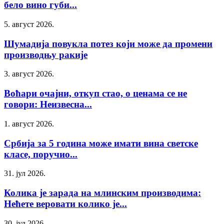
бело вино губи...
5. август 2026.
Шумадија повукла потез који може да промени
производњу ракије
3. август 2026.
Воћари очајни, откуп стао, о ценама се не
говори: Неизвесна...
1. август 2026.
Србија за 5 година може имати вина светске
класе, поручио...
31. јул 2026.
Колика је зарада на млинским производима:
Нећете веровати колико је...
30. јул 2026.