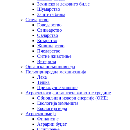
Зачинско и лековито биље
Шумарство
Заштита биља
Сточарство
Говедарство
Свињарство
Овчарство
Козарство
Живинарство
Пчеларство
Ситне животиње
Ветерина
Органска пољопривреда
Пољопривредна механизација
Лака
Тешка
Прикључне машине
Агроекологија и заштита животне средине
Обновљиви извори енергије (ОИЕ)
Екологија земљишта
Екологија вода
Агроекономија
Финансије
Аграрни буџет
Осигурање