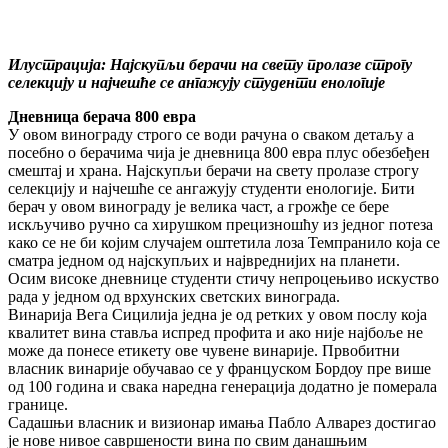
Илустрација: Најскупљи берачи на свету пролазе строгу
селекцију и најчешће се ангажују студенти енологије
Дневница берача 800 евра
У овом винограду строго се води рачуна о сваком детаљу а
посебно о берачима чија је дневница 800 евра плус обезбеђен
смештај и храна. Најскупљи берачи на свету пролазе строгу
селекцију и најчешће се ангажују студенти енологије. Бити
берач у овом винограду је велика част, а грожђе се бере
искључиво ручно са хирушком прецизношћу из једног потеза
како се не би којим случајем оштетила лоза Темпранило која се
сматра једном од најскупљих и највреднијих на планети.
Осим високе дневнице студенти стичу непроцењиво искуство
рада у једном од врхунских светских винограда.
Винарија Вега Сицилија једна је од ретких у овом послу која
квалитет вина ставља испред профита и ако није најбоље не
може да понесе етикету ове чувене винарије. Првобитни
власник винарије обучавао се у француском Бордоу пре више
од 100 година и свака наредна генерација додатно је померала
границе.
Садашњи власник и визионар имања Пабло Алварез достигао
је нове нивое савршености вина по свим данашњим