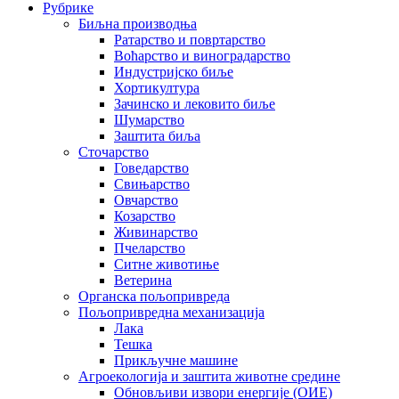
Рубрике
Биљна производња
Ратарство и повртарство
Воћарство и виноградарство
Индустријско биље
Хортикултура
Зачинско и лековито биље
Шумарство
Заштита биља
Сточарство
Говедарство
Свињарство
Овчарство
Козарство
Живинарство
Пчеларство
Ситне животиње
Ветерина
Органска пољопривреда
Пољопривредна механизација
Лака
Тешка
Прикључне машине
Агроекологија и заштита животне средине
Обновљиви извори енергије (ОИЕ)