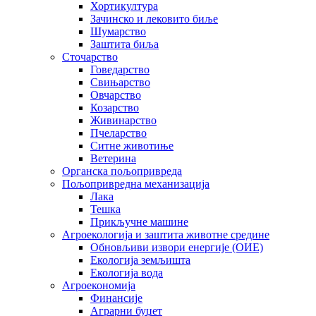
Хортикултура
Зачинско и лековито биље
Шумарство
Заштита биља
Сточарство
Говедарство
Свињарство
Овчарство
Козарство
Живинарство
Пчеларство
Ситне животиње
Ветерина
Органска пољопривреда
Пољопривредна механизација
Лака
Тешка
Прикључне машине
Агроекологија и заштита животне средине
Обновљиви извори енергије (ОИЕ)
Екологија земљишта
Екологија вода
Агроекономија
Финансије
Аграрни буџет