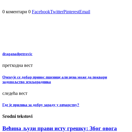
0 коментари
0
Facebook
Twitter
Pinterest
Email
draganadpetrovic
претходна вест
Очекује се добар принос пшенице али цена може да поквари
задовољство земљорадника
следећа вест
Где је прилика за добру зараду у овчарству?
Srodni tekstovi
Већина људи прави исту грешку: Због овога