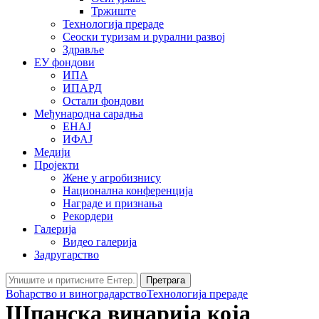
Тржиште
Технологија прераде
Сеоски туризам и рурални развој
Здравље
ЕУ фондови
ИПА
ИПАРД
Остали фондови
Међународна сарадња
ЕНАЈ
ИФАЈ
Медији
Пројекти
Жене у агробизнису
Национална конференција
Награде и признања
Рекордери
Галерија
Видео галерија
Задругарство
Претрага
Воћарство и виноградарство
Технологија прераде
Шпанска винарија која