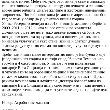
дана него иначе. Међутим, укус овог вина је свеж и живахан
са интензивном енергијом на непцу, свиленкастим танинима
ароме црне рибизле, дивље жалфије и жестоким минералним
завршетком. Чистоћа овог вина је заиста импресивна посебно
кад се узме у обзир да је у питању кишна година.
Унико Ресерва еспецијал из 2013. Рилис је мешавина бербе из
2009 .2011. и 2012. и има много етеричног квалитета.
Доминирају цветне ноте јарко црвене трешање са богатом
позадином компота од купина, али и вишеслојан комплекс
минерала укључујући укус стене, зачина и слатког дувана.
Једном речју изузетно елегантно вино чији укус остаје дуго на
непцима.
Треће, али ништа мање интересантно вино је Велбуена 5 које
је одлежало пет година и састоји се од 96 посто Темпранило
грожђа и 4 одсто мерлота. У питању је још једна звезда
винарије Вега Сицилија са занимљивим нотама ружиног уља
и укусима пите од боровнице уз фино избалансиране танине
са меким квалитетом и финоћом каква се дуго памти. Према
речима познавалаца и љубитеља „нектара богова“ вина из
винарије Вега Сицилија имају само једну ману – кад почнете
да их пијете тешко вам је да се зауставите а да не попијете пун
сандук вина.
Извор: Агробизнис магазин