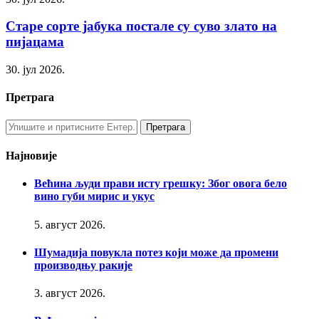
Старе сорте јабука постале су суво злато на
пијацама
30. јул 2026.
Претрага
Најновије
Већина људи прави исту грешку: Због овога бело
вино губи мирис и укус
5. август 2026.
Шумадија повукла потез који може да промени
производњу ракије
3. август 2026.