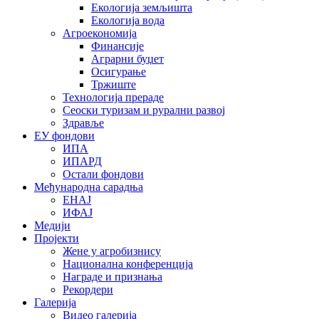
Екологија земљишта
Екологија вода
Агроекономија
Финансије
Аграрни буџет
Осигурање
Тржиште
Технологија прераде
Сеоски туризам и рурални развој
Здравље
ЕУ фондови
ИПА
ИПАРД
Остали фондови
Међународна сарадња
ЕНАЈ
ИФАЈ
Медији
Пројекти
Жене у агробизнису
Национална конференција
Награде и признања
Рекордери
Галерија
Видео галерија