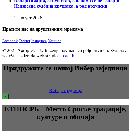
Воћари очајни, откуп стао, о ценама се не говори:
Неизвесна судбина крушака, а род врхунски
1. август 2026.
Пратите нас на друштвеним мрежама
Facebook
Twitter
Instagram
Youtube
© 2021 Agropress - Udruženje novinara za poljoprivredu. Sva prava
zadržana. - Izrada web stranice
TeachR
Придружите се нашој Вибер заједници
Вибер заједница
x
ЕТНОСРБ – Место Српске традиције,
културе и обичаја