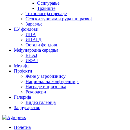
Осигурање
Тржиште
Технологија прераде
Сеоски туризам и рурални развој
Здравље
ЕУ фондови
ИПА
ИПАРД
Остали фондови
Међународна сарадња
ЕНАЈ
ИФАЈ
Медији
Пројекти
Жене у агробизнису
Национална конференција
Награде и признања
Рекордери
Галерија
Видео галерија
Задругарство
Почетна