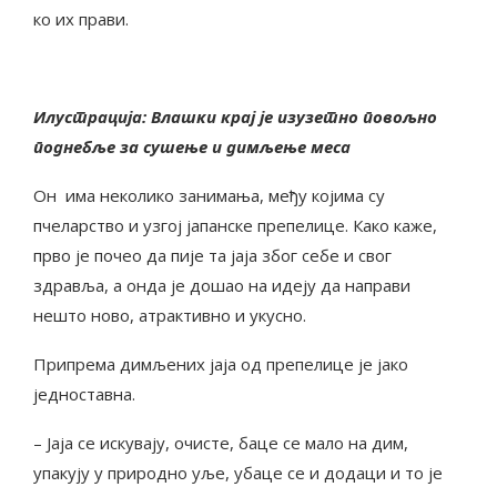
ко их прави.
Илустрација: Влашки крај је изузетно повољно
поднебље за сушење и димљење меса
Он има неколико занимања, међу којима су
пчеларство и узгој јапанске препелице. Како каже,
прво је почео да пије та јаја због себе и свог
здравља, а онда је дошао на идеју да направи
нешто ново, атрактивно и укусно.
Припрема димљених јаја од препелице је јако
једноставна.
– Јаја се искувају, очисте, баце се мало на дим,
упакују у природно уље, убаце се и додаци и то је