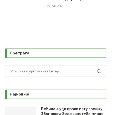
29. јун 2026.
Претрага
Најновије
Већина људи прави исту грешку:
Због овога бело вино губи мирис