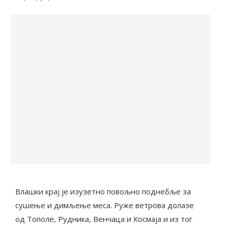
Влашки крај је изузетно повољно поднебље за
сушење и димљење меса. Руже ветрова долазе
од Тополе, Рудника, Венчаца и Космаја и из тог