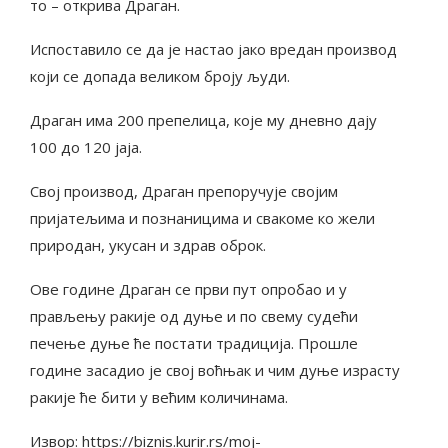
то – открива Драган.
Испоставило се да је настао јако вредан производ
који се допада великом броју људи.
Драган има 200 препелица, које му дневно дају
100 до 120 јаја.
Свој производ, Драган препоручује својим
пријатељима и познаницима и свакоме ко жели
природан, укусан и здрав оброк.
Ове године Драган се први пут опробао и у
прављењу ракије од дуње и по свему судећи
печење дуње ће постати традиција. Прошле
године засадио је свој воћњак и чим дуње израсту
ракије ће бити у већим количинама.
Извор: https://biznis.kurir.rs/moj-