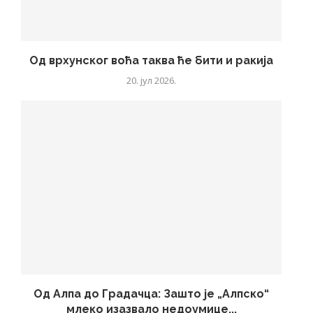
Од врхунског воћа таква ће бити и ракија
20. јул 2026.
Од Алпа до Градачца: Зашто је „Алпско“
млеко изазвало недоумице...