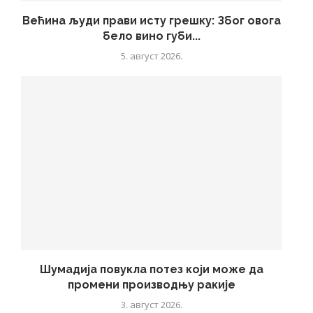
Већина људи прави исту грешку: Због овога
бело вино губи...
5. август 2026.
Шумадија повукла потез који може да
промени производњу ракије
3. август 2026.