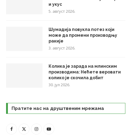
и укус
5. август 2026.
Шумадија повукла потез који
може да промени производњу
ракије
3. август 2026.
Колика је зарада на млинским
производима: Нећете веровати
колико је скочила добит
30. јул 2026.
Пратите нас на друштвеним мрежама