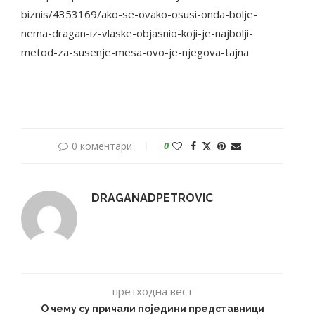
biznis/4353169/ako-se-ovako-osusi-onda-bolje-
nema-dragan-iz-vlaske-objasnio-koji-je-najbolji-
metod-za-susenje-mesa-ovo-je-njegova-tajna
0 коментари
0
DRAGANADPETROVIC
претходна вест
О чему су причали поједини представници