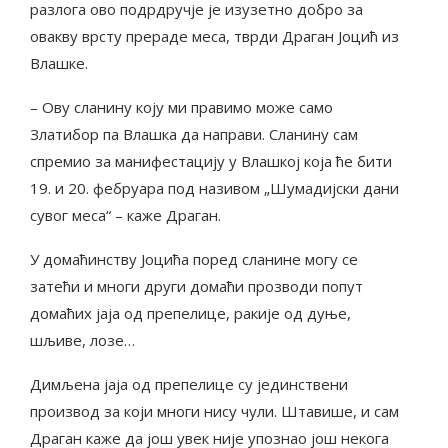
разлога ово подрдручје је изузетно добро за
овакву врсту прераде меса, тврди Драган Јоцић из
Влашке.
– Ову сланину коју ми правимо може само
Златибор па Влашка да направи. Сланину сам
спремио за манифестацију у Влашкој која ће бити
19. и 20. фебруара под називом „Шумадијски дани
сувог меса“ – каже Драган.
У домаћинству Јоцића поред сланине могу се
затећи и многи други домаћи прозводи попут
домаћих јаја од препелице, ракије од дуње,
шљиве, лозе…
Димљена јаја од препелице су јединствени
производ за који многи нису чули. Штавише, и сам
Драган каже да још увек није упознао још некога