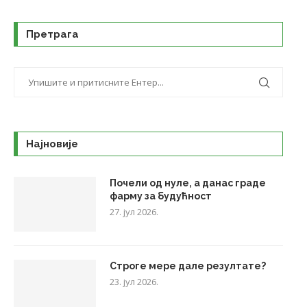
Претрага
Најновије
Почели од нуле, а данас граде
фарму за будућност
27. јул 2026.
Строге мере дале резултате?
23. јул 2026.