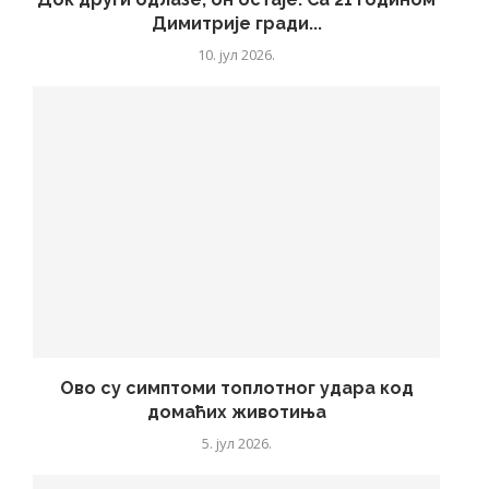
Димитрије гради...
10. јул 2026.
Ово су симптоми топлотног удара код
домаћих животиња
5. јул 2026.