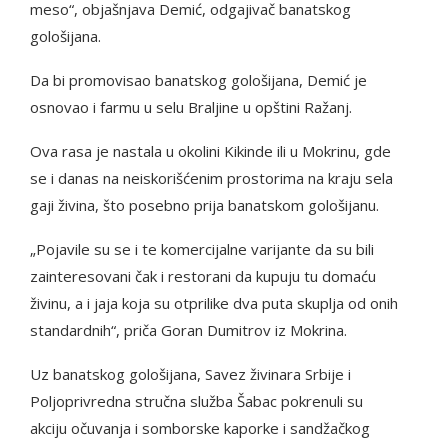
meso“, objašnjava Demić, odgajivač banatskog
gološijana.
Da bi promovisao banatskog gološijana, Demić je
osnovao i farmu u selu Braljine u opštini Ražanj.
Ova rasa je nastala u okolini Kikinde ili u Mokrinu, gde
se i danas na neiskorišćenim prostorima na kraju sela
gaji živina, što posebno prija banatskom gološijanu.
„Pojavile su se i te komercijalne varijante da su bili
zainteresovani čak i restorani da kupuju tu domaću
živinu, a i jaja koja su otprilike dva puta skuplja od onih
standardnih“, priča Goran Dumitrov iz Mokrina.
Uz banatskog gološijana, Savez živinara Srbije i
Poljoprivredna stručna služba Šabac pokrenuli su
akciju očuvanja i somborske kaporke i sandžačkog