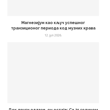
Магнезијум као кључ успешног
транзиционог периода код музних крава
12. јул 2026.
Док други одлазе, он остаје: Са 21 годином