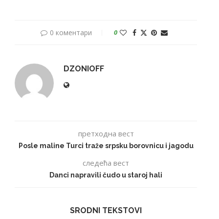
0 коментари
0
DZONIOFF
претходна вест
Posle maline Turci traže srpsku borovnicu i jagodu
следећа вест
Danci napravili čudo u staroj hali
SRODNI TEKSTOVI