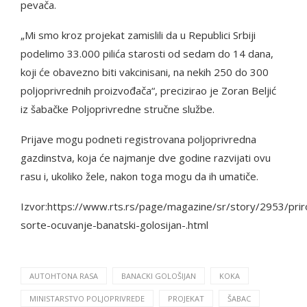
pevača.
„Mi smo kroz projekat zamislili da u Republici Srbiji
podelimo 33.000 pilića starosti od sedam do 14 dana,
koji će obavezno biti vakcinisani, na nekih 250 do 300
poljoprivrednih proizvođača“, precizirao je Zoran Beljić
iz šabačke Poljoprivredne stručne službe.
Prijave mogu podneti registrovana poljoprivredna
gazdinstva, koja će najmanje dve godine razvijati ovu
rasu i, ukoliko žele, nakon toga mogu da ih umatiče.
Izvor:https://www.rts.rs/page/magazine/sr/story/2953/pr
sorte-ocuvanje-banatski-golosijan-.html
AUTOHTONA RASA
BANACKI GOLOŠIJAN
KOKA
MINISTARSTVO POLJOPRIVREDE
PROJEKAT
ŠABAC