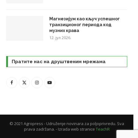
Магнезијум као кључ успешног
транзиционог периода код
музних крава
12. јул 2026.
Пратите нас на друштвеним мрежама
© 2021 Agropress - Udruženje novinara za poljoprivredu. Sva
prava zadržana. - Izrada web stranice
TeachR