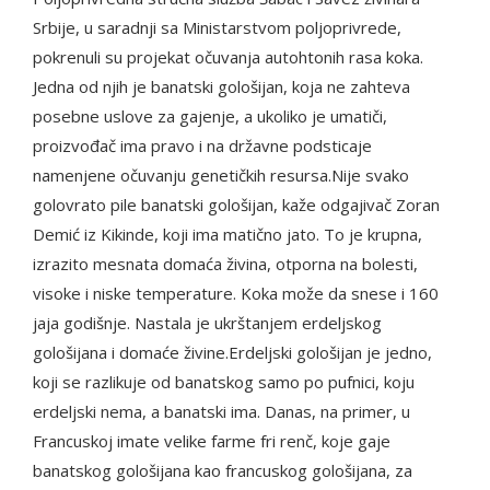
Srbije, u saradnji sa Ministarstvom poljoprivrede,
pokrenuli su projekat očuvanja autohtonih rasa koka.
Jedna od njih je banatski gološijan, koja ne zahteva
posebne uslove za gajenje, a ukoliko je umatiči,
proizvođač ima pravo i na državne podsticaje
namenjene očuvanju genetičkih resursa.Nije svako
golovrato pile banatski gološijan, kaže odgajivač Zoran
Demić iz Kikinde, koji ima matično jato. To je krupna,
izrazito mesnata domaća živina, otporna na bolesti,
visoke i niske temperature. Koka može da snese i 160
jaja godišnje. Nastala je ukrštanjem erdeljskog
gološijana i domaće živine.Erdeljski gološijan je jedno,
koji se razlikuje od banatskog samo po pufnici, koju
erdeljski nema, a banatski ima. Danas, na primer, u
Francuskoj imate velike farme fri renč, koje gaje
banatskog gološijana kao francuskog gološijana, za