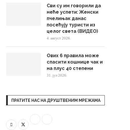
Сви су им говорили да
неће успети: Женски
пчелињак данас
посећују туристи из
целог света (ВИДЕО)
4. август 2026.
Ових 6 правила може
спасити кошнице чак и
на плус 40 степени
31. јул 2026.
ПРАТИТЕ НАС НА ДРУШТВЕНИМ МРЕЖАМА