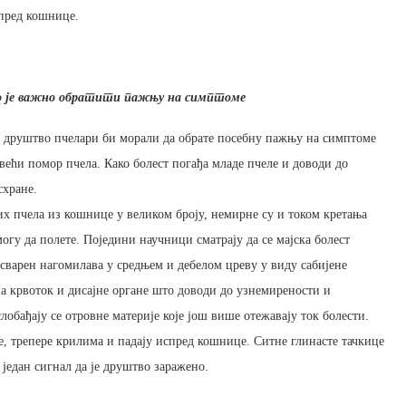
спред кошнице.
то је важно обратити пажњу на симптоме
о друштво пчелари би морали да обрате посебну пажњу на симптоме
 већи помор пчела. Како болест погађа младе пчеле и доводи до
схране.
их пчела из кошнице у великом броју, немирне су и током кретања
огу да полете. Поједини научници сматрају да се мајска болест
Придружите се нашој Вибер заједници
есварен нагомилава у средњем и дебелом цреву у виду сабијене
на крвоток и дисајне органе што доводи до узнемирености и
ВИБЕР ЗАЈЕДНИЦА
обађају се отровне материје које још више отежавају ток болести.
е, трепере крилима и падају испред кошнице. Ситне глинасте тачкице
 један сигнал да је друштво заражено.