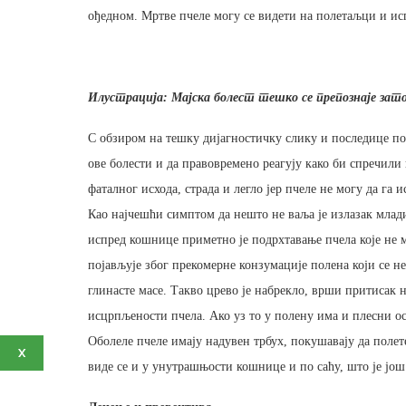
ођедном. Мртве пчеле могу се видети на полетаљци и и
Илустрација: Мајска болест тешко се препознаје за
С обзиром на тешку дијагностичку слику и последице п
ове болести и да правовремено реагују како би спречили
фаталног исхода, страда и легло јер пчеле не могу да га и
Као најчешћи симптом да нешто не ваља је излазак млад
испред кошнице приметно је подрхтавање пчела које не м
појављује због прекомерне конзумације полена који се н
глинасте масе. Такво црево је набрекло, врши притисак 
исцрпљености пчела. Ако уз то у полену има и плесни осл
Оболеле пчеле имају надувен трбух, покушавају да полет
X
виде се и у унутрашњости кошнице и по саћу, што је још