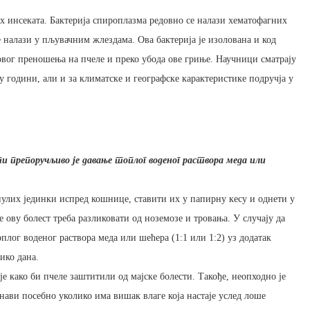
их инсеката. Бактерија спироплазма редовно се налази хематофагних
е налази у пљувачним жлездама. Ова бактерија је изолована и код
овог преношења на пчеле и преко убода ове гриње. Научници сматрају
 у години, али и за климатске и географске карактеристике подручја у
ти препоручљиво је давање топлог воденог раствора меда или
инулих јединки испред кошнице, ставити их у папирну кесу и однети у
 ову болест треба разликовати од ноземозе и тровања. У случају да
плог воденог раствора меда или шећера (1:1 или 1:2) уз додатак
ико дана.
е како би пчеле заштитили од мајске болести. Такође, неопходно је
снави посебно уколико има вишак влаге која настаје услед лоше