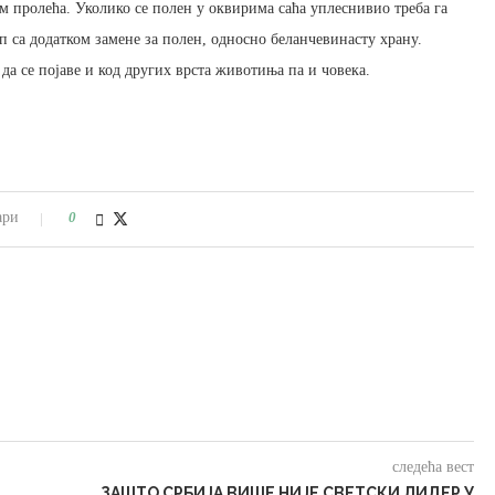
 пролећа. Уколико се полен у оквирима саћа уплеснивио треба га
 са додатком замене за полен, односно беланчевинасту храну.
да се појаве и код других врста животиња па и човека.
ари
0
следећа вест
ЗАШТО СРБИЈА ВИШЕ НИЈЕ СВЕТСКИ ЛИДЕР У