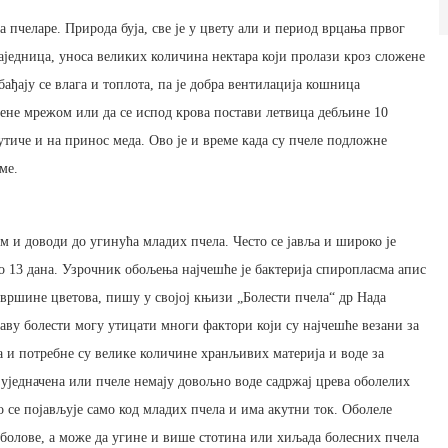
а пчеларе. Природа буја, све је у цвету али и период врцања првог
заједница, уноса великих количина нектара који пролази кроз сложене
бађају се влага и топлота, па је добра вентилација кошница
мене мрежом или да се испод крова постави летвица дебљине 10
утиче и на принос меда. Ово је и време када су пчеле подложне
ме.
м и доводи до угинућа младих пчела. Често се јавља и широко је
до 13 дана. Узрочник обољења најчешће је бактерија спиропласма апис
овршине цветова, пишу у својој књизи „Болести пчела“ др Нада
аву болести могу утицати многи фактори који су најчешће везани за
а и потребне су велике количине хранљивих материја и воде за
уједначена или пчеле немају довољно воде садржај црева оболелих
гло се појављује само код младих пчела и има акутни ток. Оболеле
болове, а може да угине и више стотина или хиљада болесних пчела