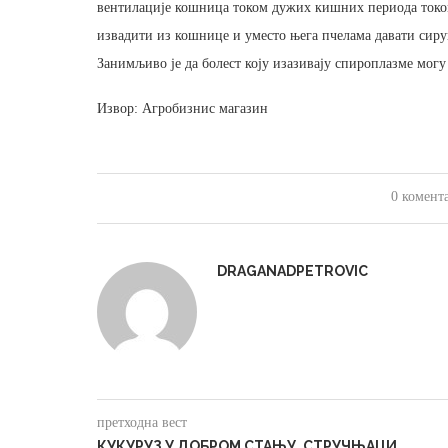
вентилације кошница током дужих кишних периода током
извадити из кошнице и уместо њега пчелама давати сируп
Занимљиво је да болест коју изазивају спироплазме могу 
Извор: Агробизнис магазин
0 комент
DRAGANADPETROVIC
претходна вест
КУКУРУЗ У ДОБРОМ СТАЊУ, СТРУЧЊАЦИ