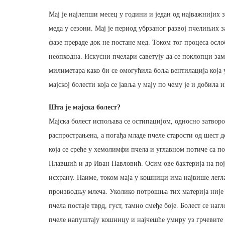
Мај је најлепши месец у години и један од најважнијих з
меда у сезони. Мај је период убрзаног развој пчелињих 
фазе прераде док не постане мед. Током тог процеса осло
неопходна. Искусни пчелари саветују да се поклопци за
милиметара како би се омогућила боља вентилација која 
мајској болести која се јавља у мају по чему је и добила и
Шта је мајска болест?
Мајска болест испољава се остипацијом, односно затворо
распрострањена, а погађа младе пчеле старости од шест 
која се среће у хемолимфи пчела и углавном потиче са п
Плавшић и др Иван Павловић. Осим ове бактерија на пој
исхрану. Наиме, током маја у кошници има највише легл
производњу млеча. Уколико потрошња тих материја није 
пчела постаје тврд, густ, тамно смеђе боје. Болест се на
пчеле напуштају кошницу и најчешће умиру уз грчевите 