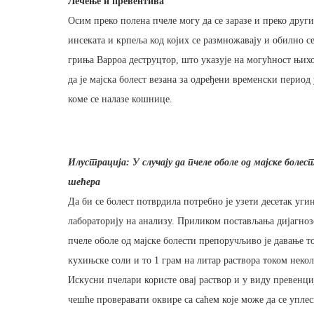
Лечење и превентива
Осим преко полена пчеле могу да се заразе и преко друг
инсеката и крпеља код којих се размножавају и обилно с
гриња Варроа деструцтор, што указује на могућност њих
да је мајска болест везана за одређени временски период
коме се налазе кошнице.
Илустрација: У случају да пчеле оболе од мајске болес
шећера
Да би се болест потврдила потребно је узети десетак уг
лабораторију на анализу. Приликом постављања дијагнозе
пчеле оболе од мајске болести препоручљиво је давање то
кухињске соли и то 1 грам на литар раствора током некол
Искусни пчелари користе овај раствор и у виду превенциј
чешће проверавати оквире са саћем које може да се упле