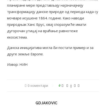
планиране мере представљају најзначајнију
трансформацију данске природе од периода када су
мочваре исушене 1864. године. Како наводи
природњак Ханс Брус, овај споразум ће имати
дугорочан утицај на враћање равнотеже
екосистема.
Данска иницијатива могла би постати пример и за
друге земље Европе.
Извор: НИН
0 коментари
0
GDJAKOVIC