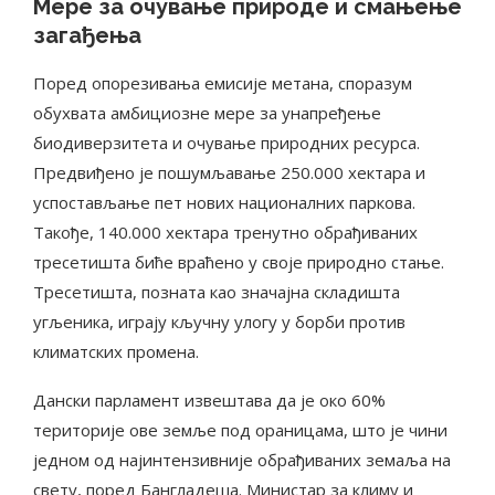
Мере за очување природе и смањење
загађења
Поред опорезивања емисије метана, споразум
обухвата амбициозне мере за унапређење
биодиверзитета и очување природних ресурса.
Предвиђено је пошумљавање 250.000 хектара и
успостављање пет нових националних паркова.
Такође, 140.000 хектара тренутно обрађиваних
тресетишта биће враћено у своје природно стање.
Тресетишта, позната као значајна складишта
угљеника, играју кључну улогу у борби против
климатских промена.
Дански парламент извештава да је око 60%
територије ове земље под ораницама, што је чини
једном од најинтензивније обрађиваних земаља на
свету, поред Бангладеша. Министар за климу и