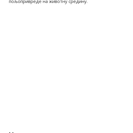
пољопривреде на животну средину.