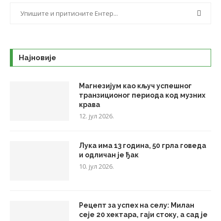
Најновије
Магнезијум као кључ успешног
транзиционог периода код музних
крава
12. јул 2026.
Лука има 13 година, 50 грла говеда
и одличан је ђак
10. јул 2026.
Рецепт за успех на селу: Милан
сеје 20 хектара, гаји стоку, а сад је