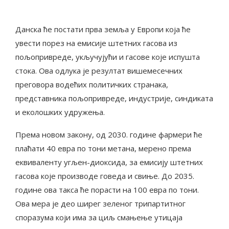
Данска ће постати прва земља у Европи која ће
увести порез на емисије штетних гасова из
пољопривреде, укључујући и гасове које испушта
стока. Ова одлука је резултат вишемесечних
преговора водећих политичких странака,
представника пољопривреде, индустрије, синдиката
и еколошких удружења.
Према новом закону, од 2030. године фармери ће
плаћати 40 евра по тони метана, мерено према
еквиваленту угљен-диоксида, за емисију штетних
гасова које производе говеда и свиње. До 2035.
године ова такса ће порасти на 100 евра по тони.
Ова мера је део ширег зеленог трипартитног
споразума који има за циљ смањење утицаја