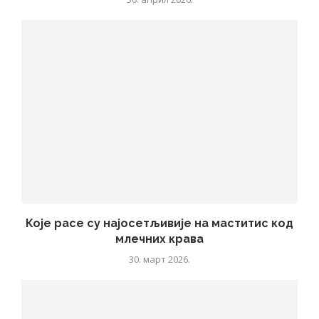
Које расе су најосетљивије на маститис код
млечних крава
30. март 2026.