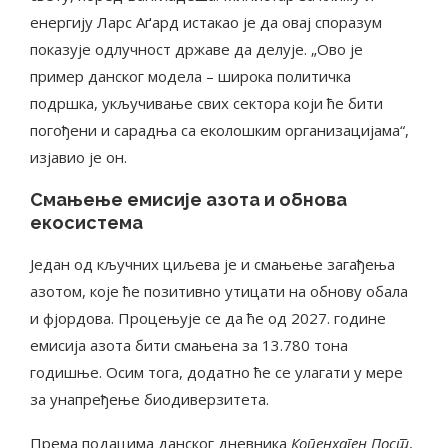
енергију Ларс Аґард истакао је да овај споразум
показује одлучност државе да делује. „Ово је
пример данског модела – широка политичка
подршка, укључивање свих сектора који ће бити
погођени и сарадња са еколошким организацијама“,
изјавио је он.
Смањење емисије азота и обнова
екосистема
Један од кључних циљева је и смањење загађења
азотом, које ће позитивно утицати на обнову обала
и фјордова. Процењује се да ће од 2027. године
емисија азота бити смањена за 13.780 тона
годишње. Осим тога, додатно ће се улагати у мере
за унапређење биодиверзитета.
Према подацима данског дневника
Копенхаген Пост
,