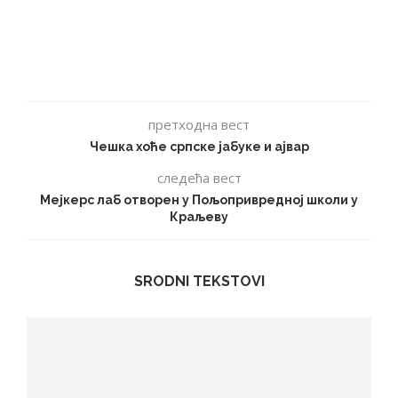
претходна вест
Чешка хоће српске јабуке и ајвар
следећа вест
Мејкерс лаб отворен у Пољопривредној школи у
Краљеву
SRODNI TEKSTOVI