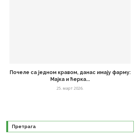
Почеле са једном кравом, данас имају фарму:
Мајка и ћерка...
25. март 2026.
Претрага