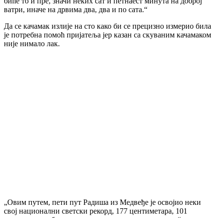
биће то и пре, значи неких сат и петнаест минута на доброј
ватри, иначе на дрвима два, два и по сата.“
Да се качамак излије на сто како би се прецизно измерио била
је потребна помоћ пријатеља јер казан са скуваним качамаком
није нимало лак.
„Овим путем, пети пут Радиша из Медвеђе је освојио неки
свој национални светски рекорд, 177 центиметара, 101