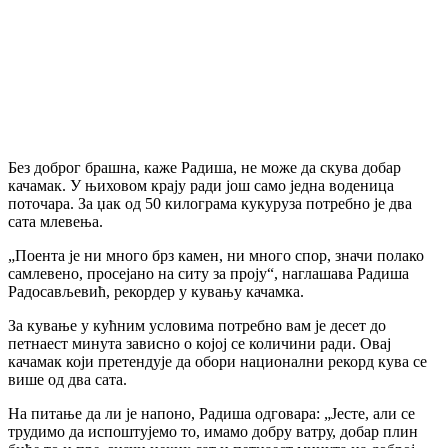
Без доброг брашна, каже Радиша, не може да скува добар
качамак. У њиховом крају ради још само једна воденица
поточара. За џак од 50 килограма кукуруза потребно је два
сата млевења.
„Поента је ни много брз камен, ни много спор, значи полако
самлевено, просејано на ситу за проју“, наглашава Радиша
Радосављевић, рекордер у кувању качамка.
За кување у кућним условима потребно вам је десет до
петнаест минута зависно о којој се количини ради. Овај
качамак који претендује да обори национални рекорд кува се
више од два сата.
На питање да ли је напоно, Радиша одговара: „Јесте, али се
трудимо да испоштујемо то, имамо добру ватру, добар плин