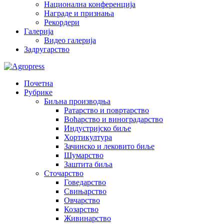
Национална конференција
Награде и признања
Рекордери
Галерија
Видео галерија
Задругарство
Почетна
Рубрике
Биљна производња
Ратарство и повртарство
Воћарство и виноградарство
Индустријско биље
Хортикултура
Зачинско и лековито биље
Шумарство
Заштита биља
Сточарство
Говедарство
Свињарство
Овчарство
Козарство
Живинарство