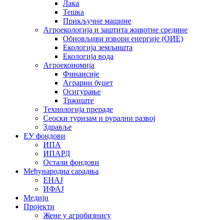
Лака
Тешка
Прикључне машине
Агроекологија и заштита животне средине
Обновљиви извори енергије (ОИЕ)
Екологија земљишта
Екологија вода
Агроекономија
Финансије
Аграрни буџет
Осигурање
Тржиште
Технологија прераде
Сеоски туризам и рурални развој
Здравље
ЕУ фондови
ИПА
ИПАРД
Остали фондови
Међународна сарадња
ЕНАЈ
ИФАЈ
Медији
Пројекти
Жене у агробизнису