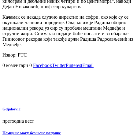
килограм и дебљине неких четири и по центиметра“, наводи
Дејан Новаковић, професор куварства.
Качамак се некада служио директно на софри, око које су се
окупљали чланови породице. Овај којим је Радиша оборио
национални рекорд уз сир су пробали мештани Медвеђе и
стручни жири. Снимак и подаци биће послати и за обарање
Гинисовог рекорда који такође држи Радиша Радосављевић из
Медвеђе.
Извор: РТС
0 коментари
0
Facebook
Twitter
Pinterest
Email
Gdjakovic
претходна вест
Немци не могу без њене паприке