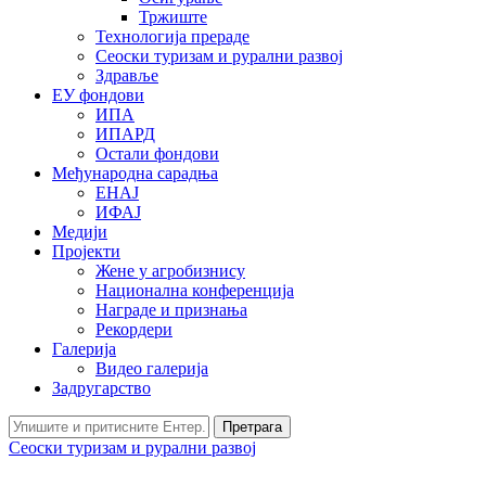
Тржиште
Технологија прераде
Сеоски туризам и рурални развој
Здравље
ЕУ фондови
ИПА
ИПАРД
Остали фондови
Међународна сарадња
ЕНАЈ
ИФАЈ
Медији
Пројекти
Жене у агробизнису
Национална конференција
Награде и признања
Рекордери
Галерија
Видео галерија
Задругарство
Претрага
Сеоски туризам и рурални развој