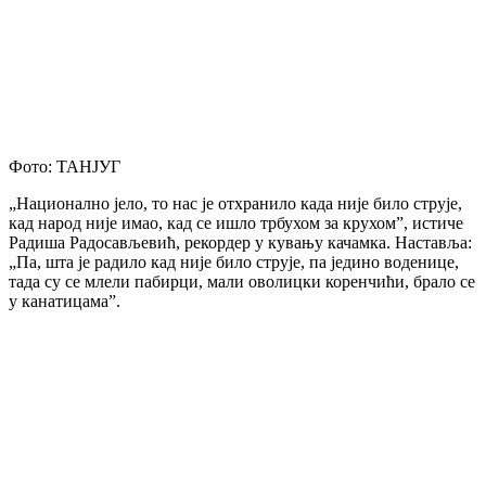
Фото: ТАНЈУГ
„Национално јело, то нас је отхранило када није било струје,
кад народ није имао, кад се ишло трбухом за крухом”, истиче
Радиша Радосављевић, рекордер у кувању качамка. Наставља:
„Па, шта је радило кад није било струје, па једино воденице,
тада су се млели пабирци, мали оволицки коренчићи, брало се
у канатицама”.