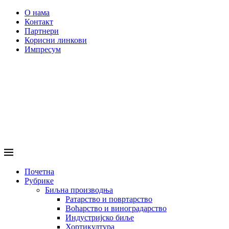
О нама
Контакт
Партнери
Корисни линкови
Импресум
Почетна
Рубрике
Биљна производња
Ратарство и повртарство
Воћарство и виноградарство
Индустријско биље
Хортикултура