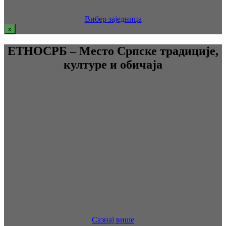
Вибер заједница
x
ЕТНОСРБ – Место Српске традиције,
културе и обичаја
Сазнај више