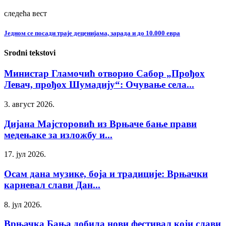
следећа вест
Једном се посади траје деценијама, зарада и до 10.000 евра
Srodni tekstovi
Министар Гламочић отворио Сабор „Прођох
Левач, прођох Шумадију“: Очување села...
3. август 2026.
Дијана Мајсторовић из Врњаче бање прави
медењаке за изложбу и...
17. јул 2026.
Осам дана музике, боја и традиције: Врњачки
карневал слави Дан...
8. јул 2026.
Врњачка Бања добила нови фестивал који слави