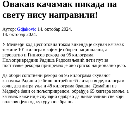
Овакав качамак никада на
свету нису направили!
Аутор:
Gdjakovic
14. октобар 2024.
14. октобар 2024.
У Медвеђи код Деспотовца током викенда је скуван качамак
тежине 101 килограм којим је оборен национални, а
вероватно и Гинисов рекорд од 95 килограма.
Пољопривредник Радиша Радосављевић пети пут за
постизање рекорда припремао је ово српско национално јело.
Да обори сопствени рекорд од 95 килограма скуваног
качамака Радиши је било потребно 65 литара воде, килограм
соли, два литра уља и 48 килограма брашна. Домаћин из
Медвеђе бави се пољопривредом, обрађује 65 хектара земље, а
качамак каже није случајно одабрао да њиме задиви све који
воле ово јело од кукурузног брашна.