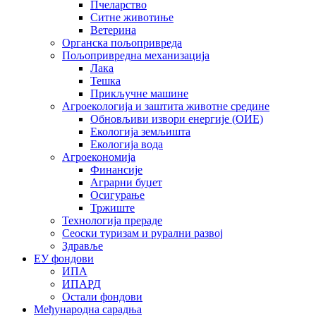
Пчеларство
Ситне животиње
Ветерина
Органска пољопривреда
Пољопривредна механизација
Лака
Тешка
Прикључне машине
Агроекологија и заштита животне средине
Обновљиви извори енергије (ОИЕ)
Екологија земљишта
Екологија вода
Агроекономија
Финансије
Аграрни буџет
Осигурање
Тржиште
Технологија прераде
Сеоски туризам и рурални развој
Здравље
ЕУ фондови
ИПА
ИПАРД
Остали фондови
Међународна сарадња