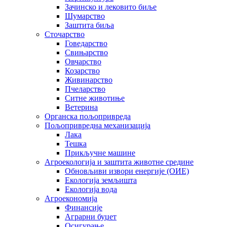
Зачинско и лековито биље
Шумарство
Заштита биља
Сточарство
Говедарство
Свињарство
Овчарство
Козарство
Живинарство
Пчеларство
Ситне животиње
Ветерина
Органска пољопривреда
Пољопривредна механизација
Лака
Тешка
Прикључне машине
Агроекологија и заштита животне средине
Обновљиви извори енергије (ОИЕ)
Екологија земљишта
Екологија вода
Агроекономија
Финансије
Аграрни буџет
Осигурање