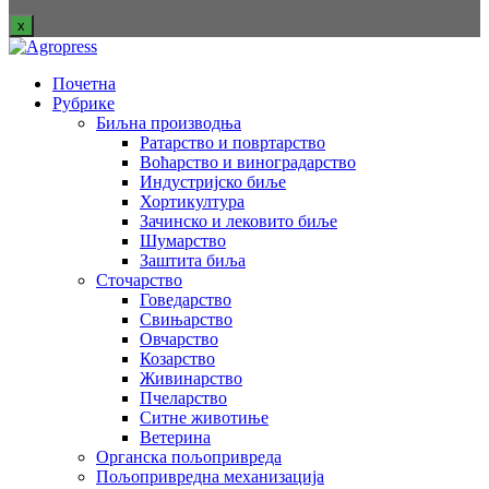
x
Почетна
Рубрике
Биљна производња
Ратарство и повртарство
Воћарство и виноградарство
Индустријско биље
Хортикултура
Зачинско и лековито биље
Шумарство
Заштита биља
Сточарство
Говедарство
Свињарство
Овчарство
Козарство
Живинарство
Пчеларство
Ситне животиње
Ветерина
Органска пољопривреда
Пољопривредна механизација