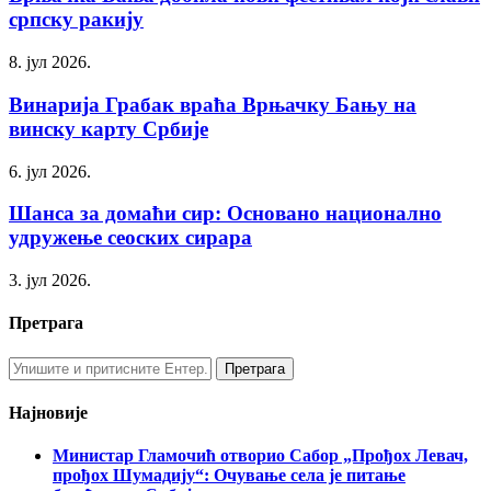
српску ракију
8. јул 2026.
Винарија Грабак враћа Врњачку Бању на
винску карту Србије
6. јул 2026.
Шанса за домаћи сир: Основано национално
удружење сеоских сирара
3. јул 2026.
Претрага
Најновије
Министар Гламочић отворио Сабор „Прођох Левач,
прођох Шумадију“: Очување села је питање