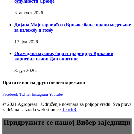
будућности Србије
3. август 2026.
Дијана Мајсторовић из Врњаче бање прави медењаке
за изложбу и гозбу
17. јул 2026.
Осам дана музике, боја и традиције: Врњачки
карневал слави Дан општине
8. јул 2026.
Пратите нас на друштвеним мрежама
Facebook
Twitter
Instagram
Youtube
© 2021 Agropress - Udruženje novinara za poljoprivredu. Sva prava
zadržana. - Izrada web stranice
TeachR
Придружите се нашој Вибер заједници