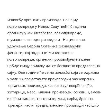
Изложбу органских производа на Сајму
пољопривреде у Новом Саду већ 10 година
организују Министарство, пољопривреде,
шумарства и водопривреде и Национално
удружење Сербиа Органика. Захваљујући
финансијској подршци Министарства
пољопривреде, органски произвођачи из целе
Србије имају прилику да се бесплатно представе на
сајму. Ове године ће се на изложби која се одржава
у хали 1А представити произвођачи разноврсних
органских производа, као што су: поврће, воће,
житарице, месо, млечни производи, сокови, џемови
и воћни намази, тестенине, уља, сирћа, брашна,
крекери, као и традиционални производи као што