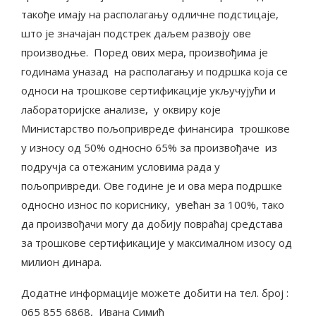
такође имају на располагању одличне подстицаје,
што је значајан подстрек даљем развоју ове
производње. Поред ових мера, произвођима је
годинама уназад на располагању и подршка која се
односи на трошкове сертификације укључујући и
лабораторијске анализе, у оквиру које
Министарство пољопривреде финансира трошкове
у износу од 50% односно 65% за произвођаче из
подручја са отежаним условима рада у
пољопривреди. Ове године је и ова мера подршке
односно износ по кориснику, увећан за 100%, тако
да произвођачи могу да добију повраћај средстава
за трошкове сертификације у максималном изосу од
милион динара.
Дoдaтнe инфoрмaциje мoжeтe дoбити нa тел. број :
065 855 6868, Ивaнa Симић