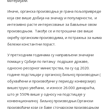
материјали.
Иначе, органска производња је грана пољопривреде
која све више добија на значају и популарности, и
интезивно расте интересовање за бављење овом
производњом. Такође се и потрошачи све више
окрећу органским производима, и потражња за њима
бележи константни пораст.
У претходним годинама су направљени значајни
помаци у Србији по питању подршке државе,
односно ресорног министрства, па су од 2020.
године подстицаји у органској биљној производњи (
обухваћени и произвођачи у периоду конверзије)
вишеструко увећани, и износе 26.000 динара/ha,
што је 550% више у односу на подстицаје у
конвенционалној биљној производњи.Органски
произвођачи који се баве сточарском производњом