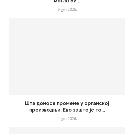
могло би...
9. јун 2026.
Шта доносе промене у органској
производњи: Ево зашто је то...
4. јун 2026.