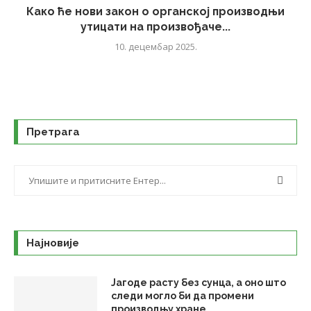
Како ће нови закон о органској производњи
утицати на произвођаче...
10. децембар 2025.
Претрага
Најновије
Јагоде расту без сунца, а оно што
следи могло би да промени
производњу хране