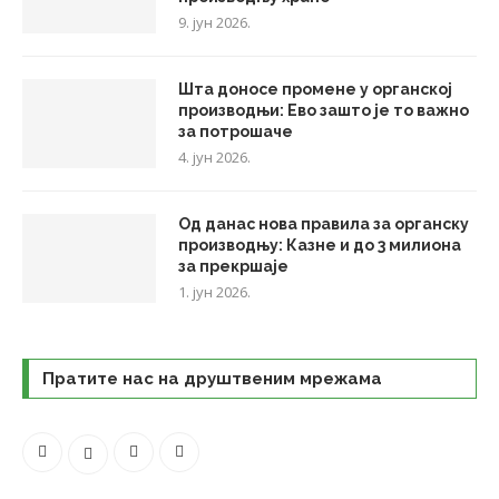
9. јун 2026.
Шта доносе промене у органској
производњи: Ево зашто је то важно
за потрошаче
4. јун 2026.
Од данас нова правила за органску
производњу: Казне и до 3 милиона
за прекршаје
1. јун 2026.
Пратите нас на друштвеним мрежама