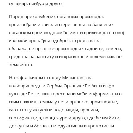
су ајвар, пинђур и друго.
Поред прехрамбених органских производа,
произвођачи и сви заинтересовани за бављење
органском производњом ће имати прилику да на овој
изложби пронађу и одобрена средства за
обаваљање органске производње: саднице, семена,
средства за заштиту и исхрану као и оплемењиваче
земљишта.
На заједничком штанду Министарства
пољопривреде и Сербиа Органике ће бити инфо
пулт где ће се заинтересовани моћи информисати о
свим важним темама у вези органске производње,
као што су актуелни подстицаји, прописи,
сертификација, процедуре и друго, где ће им бити
доступни и бесплатни едукативни и промотивни