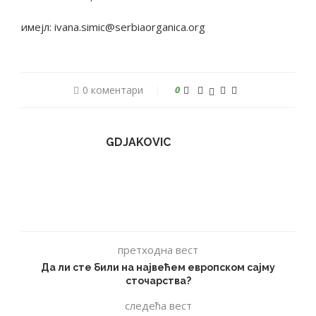
имејл: ivana.simic@serbiaorganica.org
0 коментари
0
GDJAKOVIC
претходна вест
Да ли сте били на наjвећем европском сајму
сточарства?
следећа вест