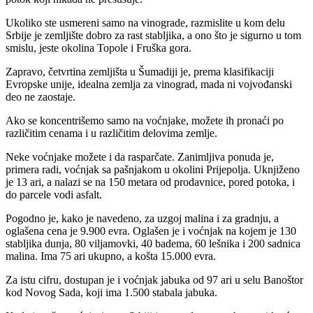
Ukoliko ste usmereni samo na vinograde, razmislite u kom delu
Srbije je zemljište dobro za rast stabljika, a ono što je sigurno u tom
smislu, jeste okolina Topole i Fruška gora.
Zapravo, četvrtina zemljišta u Šumadiji je, prema klasifikaciji
Evropske unije, idealna zemlja za vinograd, mada ni vojvođanski
deo ne zaostaje.
Ako se koncentrišemo samo na voćnjake, možete ih pronaći po
različitim cenama i u različitim delovima zemlje.
Neke voćnjake možete i da rasparčate. Zanimljiva ponuda je,
primera radi, voćnjak sa pašnjakom u okolini Prijepolja. Uknjiženo
je 13 ari, a nalazi se na 150 metara od prodavnice, pored potoka, i
do parcele vodi asfalt.
Pogodno je, kako je navedeno, za uzgoj malina i za gradnju, a
oglašena cena je 9.900 evra. Oglašen je i voćnjak na kojem je 130
stabljika dunja, 80 viljamovki, 40 badema, 60 lešnika i 200 sadnica
malina. Ima 75 ari ukupno, a košta 15.000 evra.
Za istu cifru, dostupan je i voćnjak jabuka od 97 ari u selu Banoštor
kod Novog Sada, koji ima 1.500 stabala jabuka.