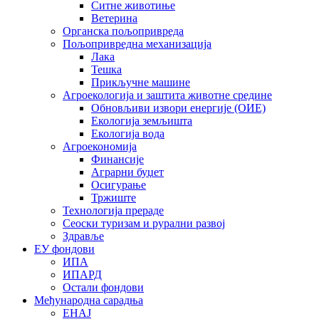
Ситне животиње
Ветерина
Органска пољопривреда
Пољопривредна механизација
Лака
Тешка
Прикључне машине
Агроекологија и заштита животне средине
Обновљиви извори енергије (ОИЕ)
Екологија земљишта
Екологија вода
Агроекономија
Финансије
Аграрни буџет
Осигурање
Тржиште
Технологија прераде
Сеоски туризам и рурални развој
Здравље
ЕУ фондови
ИПА
ИПАРД
Остали фондови
Међународна сарадња
ЕНАЈ