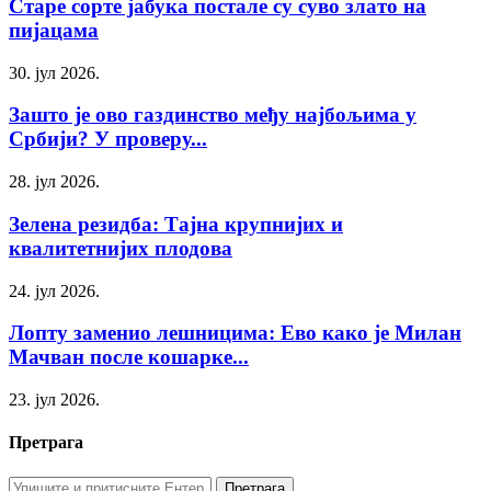
Старе сорте јабука постале су суво злато на
пијацама
30. јул 2026.
Зашто је ово газдинство међу најбољима у
Србији? У проверу...
28. јул 2026.
Зелена резидба: Тајна крупнијих и
квалитетнијих плодова
24. јул 2026.
Лопту заменио лешницима: Ево како је Милан
Мачван после кошарке...
23. јул 2026.
Претрага