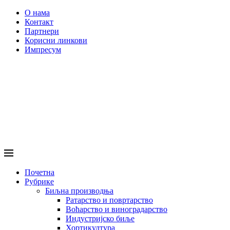
О нама
Контакт
Партнери
Корисни линкови
Импресум
Почетна
Рубрике
Биљна производња
Ратарство и повртарство
Воћарство и виноградарство
Индустријско биље
Хортикултура