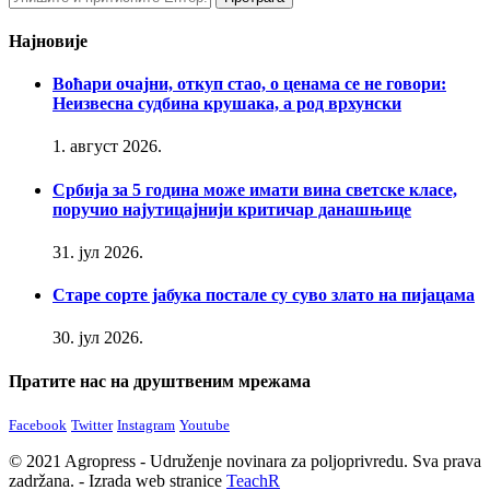
Најновије
Воћари очајни, откуп стао, о ценама се не говори:
Неизвесна судбина крушака, а род врхунски
1. август 2026.
Србија за 5 година може имати вина светске класе,
поручио најутицајнији критичар данашњице
31. јул 2026.
Старе сорте јабука постале су суво злато на пијацама
30. јул 2026.
Пратите нас на друштвеним мрежама
Facebook
Twitter
Instagram
Youtube
© 2021 Agropress - Udruženje novinara za poljoprivredu. Sva prava
zadržana. - Izrada web stranice
TeachR