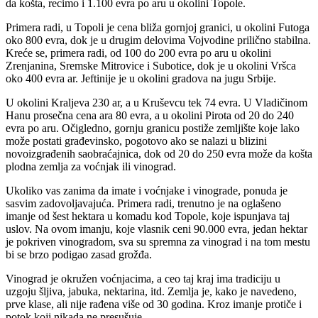
da košta, recimo i 1.100 evra po aru u okolini Topole.
Primera radi, u Topoli je cena bliža gornjoj granici, u okolini Futoga
oko 800 evra, dok je u drugim delovima Vojvodine prilično stabilna.
Kreće se, primera radi, od 100 do 200 evra po aru u okolini
Zrenjanina, Sremske Mitrovice i Subotice, dok je u okolini Vršca
oko 400 evra ar. Jeftinije je u okolini gradova na jugu Srbije.
U okolini Kraljeva 230 ar, a u Kruševcu tek 74 evra. U Vladičinom
Hanu prosečna cena ara 80 evra, a u okolini Pirota od 20 do 240
evra po aru. Očigledno, gornju granicu postiže zemljište koje lako
može postati građevinsko, pogotovo ako se nalazi u blizini
novoizgrađenih saobraćajnica, dok od 20 do 250 evra može da košta
plodna zemlja za voćnjak ili vinograd.
Ukoliko vas zanima da imate i voćnjake i vinograde, ponuda je
sasvim zadovoljavajuća. Primera radi, trenutno je na oglašeno
imanje od šest hektara u komadu kod Topole, koje ispunjava taj
uslov. Na ovom imanju, koje vlasnik ceni 90.000 evra, jedan hektar
je pokriven vinogradom, sva su spremna za vinograd i na tom mestu
bi se brzo podigao zasad grožđa.
Vinograd je okružen voćnjacima, a ceo taj kraj ima tradiciju u
uzgoju šljiva, jabuka, nektarina, itd. Zemlja je, kako je navedeno,
prve klase, ali nije rađena više od 30 godina. Kroz imanje protiče i
potok koji nikada ne presušuje.