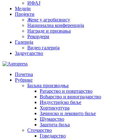
ИФАЈ
Медији
Пројекти
Жене у агробизнису
Национална конференција
Награде и признања
Рекордери
Галерија
Видео галерија
Задругарство
Почетна
Рубрике
Биљна производња
Ратарство и повртарство
Воћарство и виноградарство
Индустријско биље
Хортикултура
Зачинско и лековито биље
Шумарство
Заштита биља
Сточарство
Говедарство