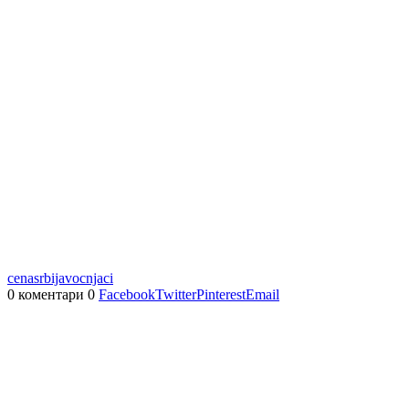
cena
srbija
vocnjaci
0 коментари
0
Facebook
Twitter
Pinterest
Email