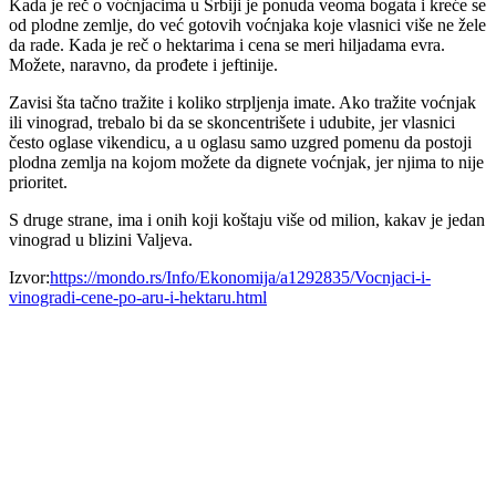
Kada je reč o voćnjacima u Srbiji je ponuda veoma bogata i kreće se
od plodne zemlje, do već gotovih voćnjaka koje vlasnici više ne žele
da rade. Kada je reč o hektarima i cena se meri hiljadama evra.
Možete, naravno, da prođete i jeftinije.
Zavisi šta tačno tražite i koliko strpljenja imate. Ako tražite voćnjak
ili vinograd, trebalo bi da se skoncentrišete i udubite, jer vlasnici
često oglase vikendicu, a u oglasu samo uzgred pomenu da postoji
plodna zemlja na kojom možete da dignete voćnjak, jer njima to nije
prioritet.
S druge strane, ima i onih koji koštaju više od milion, kakav je jedan
vinograd u blizini Valjeva.
Izvor:
https://mondo.rs/Info/Ekonomija/a1292835/Vocnjaci-i-
vinogradi-cene-po-aru-i-hektaru.html