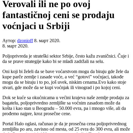
Verovali ili ne po ovoj
fantastičnoj ceni se prodaju
voćnjaci u Srbiji
Аутор:
dzonioff
8. март 2020.
8. март 2020.
Poljoprivreda je strateški sektor Srbije, često kažu zvaničnici. Čuje i
da se prave strategije kako bi se mladi zadržali na selu.
Oni koji bi želeli da se bave voćarstvom mogu da biraju gde žele da
kupe parče zemlje i zasade voće, a već “gotovi” voćnjaci, takođe
mogu da se biraju i to po, još uvek, niskim cenama.Evo kako stoje
stvari, gde može da se kupi voćnjak ili vinograd i po kojoj ceni.
Dok se kuće sa okućnicama u većini krajeva naše zemlje prodaju za
bagatelu, poljoprivredno zemljište sa voćnim zasadom može da
košta i kao stan u Beogradu – 50.000 evra, pa i mnogo više, ali da
prođemo najpre, kroz prosečne cene.
Portal Halo oglasi, računao je da je prosečna cena poljoprivrednog
zemljišta po aru, zavisno od mesta, od 25 evra do 300 evra, ali može