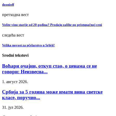
dzonioff
претходна вест
Volite vino starije od 20 godina? Prodaju zalihe po pristupačnoj ceni
следећа вест
Velika novost za pčelarstvo u Srbiji!
Srodni tekstovi
Воћари очајни, откуп стао, о ценама се не
говори: Неизвесна...
1. август 2026.
Србија за 5 година може имати вина светске
класе, поручио...
31. јул 2026.