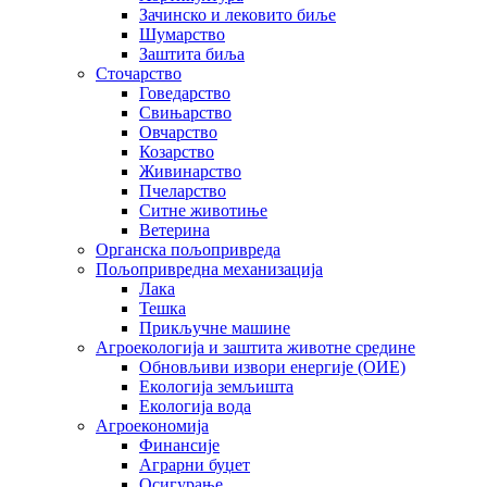
Зачинско и лековито биље
Шумарство
Заштита биља
Сточарство
Говедарство
Свињарство
Овчарство
Козарство
Живинарство
Пчеларство
Ситне животиње
Ветерина
Органска пољопривреда
Пољопривредна механизација
Лака
Тешка
Прикључне машине
Агроекологија и заштита животне средине
Обновљиви извори енергије (ОИЕ)
Екологија земљишта
Екологија вода
Агроекономија
Финансије
Аграрни буџет
Осигурање