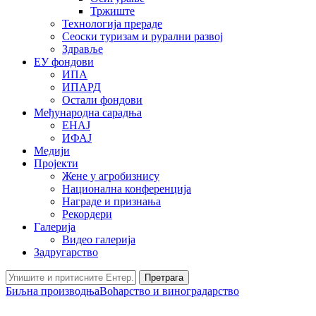
Тржиште
Технологија прераде
Сеоски туризам и рурални развој
Здравље
ЕУ фондови
ИПА
ИПАРД
Остали фондови
Међународна сарадња
ЕНАЈ
ИФАЈ
Медији
Пројекти
Жене у агробизнису
Национална конференција
Награде и признања
Рекордери
Галерија
Видео галерија
Задругарство
Претрага
Биљна производња
Воћарство и виноградарство