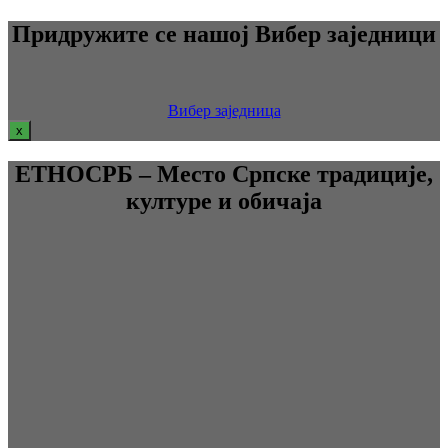
Придружите се нашој Вибер заједници
Вибер заједница
x
ЕТНОСРБ – Место Српске традиције,
културе и обичаја