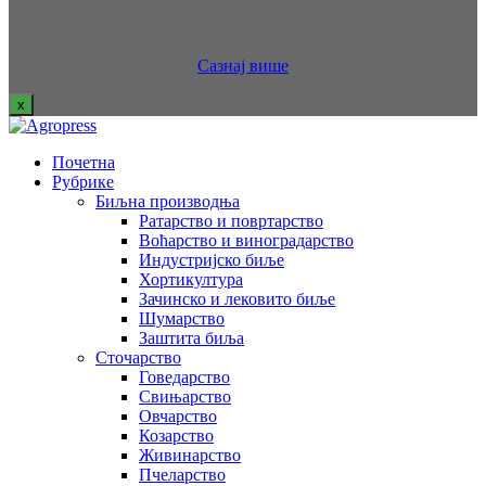
Сазнај више
x
Почетна
Рубрике
Биљна производња
Ратарство и повртарство
Воћарство и виноградарство
Индустријско биље
Хортикултура
Зачинско и лековито биље
Шумарство
Заштита биља
Сточарство
Говедарство
Свињарство
Овчарство
Козарство
Живинарство
Пчеларство