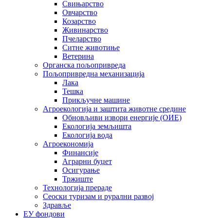
Свињарство
Овчарство
Козарство
Живинарство
Пчеларство
Ситне животиње
Ветерина
Органска пољопривреда
Пољопривредна механизација
Лака
Тешка
Прикључне машине
Агроекологија и заштита животне средине
Обновљиви извори енергије (ОИЕ)
Екологија земљишта
Екологија вода
Агроекономија
Финансије
Аграрни буџет
Осигурање
Тржиште
Технологија прераде
Сеоски туризам и рурални развој
Здравље
ЕУ фондови