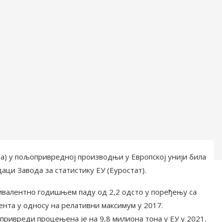
) у пољопривредној производњи у Европској унији била
даци Завода за статистику ЕУ (Еуростат).
квивалентно годишњем паду од 2,2 одсто у поређењу са
ента у односу на релативни максимум у 2017.
ривреди процењена је на 9,8 милиона тона у ЕУ у 2021.