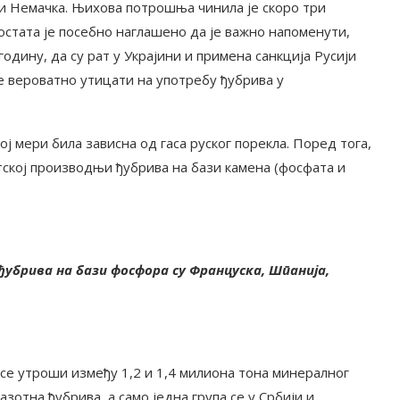
 и Немачка. Њихова потрошња чинила је скоро три
стата је посебно наглашено да је важно напоменути,
годину, да су рат у Украјини и примена санкција Русији
е вероватно утицати на употребу ђубрива у
ој мери била зависна од гаса руског порекла. Поред тога,
етској производњи ђубрива на бази камена (фосфата и
убрива на бази фосфора су Француска, Шпанија,
се утроши између 1,2 и 1,4 милиона тона минералног
зотна ђубрива, а само једна група се у Србији и