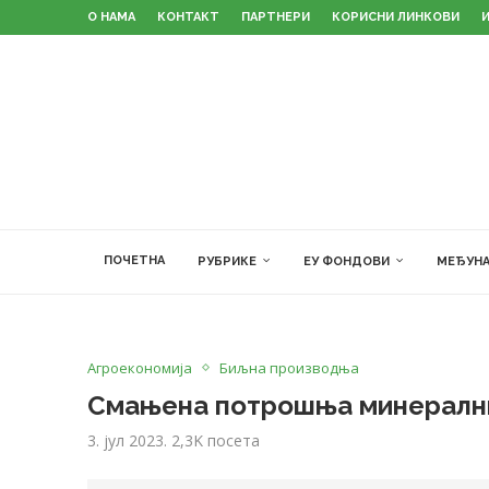
О НАМА
КОНТАКТ
ПАРТНЕРИ
КОРИСНИ ЛИНКОВИ
ПОЧЕТНА
РУБРИКЕ
ЕУ ФОНДОВИ
МЕЂУНА
Агроекономија
Биљна производња
Смањена потрошња минерални
3. јул 2023.
2,3K
посета