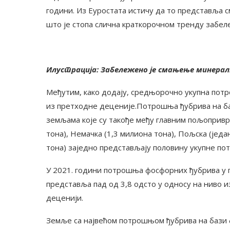
години. Из Еуростата истичу да то представља 
што је стопа слична краткорочном тренду забел
Илустрација: Забележено је смањење минерално
Међутим, како додају, средњорочно укупна потр
из претходне деценије.Потрошња ђубрива на баз
земљама које су такође међу главним пољоприв
тона), Немачка (1,3 милиона тона), Пољска (једа
тона) заједно представљају половину укупне по
У 2021. години потрошња фосфорних ђубрива у 
представља пад од 3,8 одсто у односу на ниво из
деценији.
Земље са највећом потрошњом ђубрива на бази 