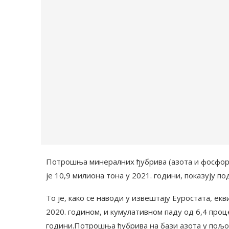
Потрошња минералних ђубрива (азота и фосфора
је 10,9 милиона тона у 2021. години, показују по
То је, како се наводи у извештају Еуростата, е
2020. годином, и кумулативном паду од 6,4 проц
години.Потрошња ђубрива на бази азота у пољоп