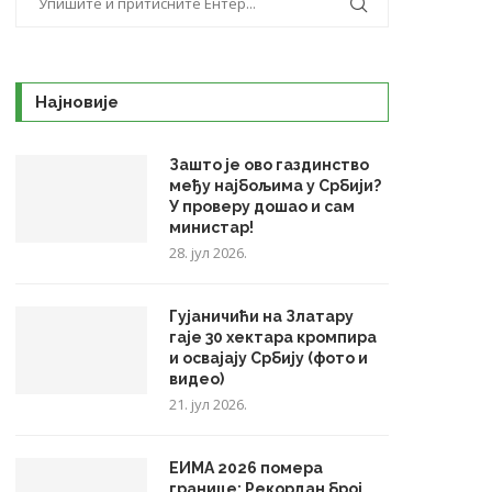
Најновије
Зашто је ово газдинство
међу најбољима у Србији?
У проверу дошао и сам
министар!
28. јул 2026.
Гујаничићи на Златару
гаје 30 хектара кромпира
и освајају Србију (фото и
видео)
21. јул 2026.
ЕИМА 2026 помера
границе: Рекордан број