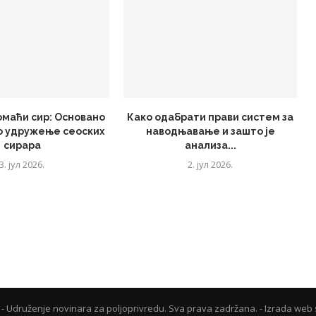
омаћи сир: Основано
Како одабрати прави систем за
о удружење сеоских
наводњавање и зашто је
сирара
анализа...
3. јул 2026.
2. јул 2026.
- Udruženje novinara za poljoprivredu. Sva prava zadržana. - Izrada web 