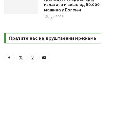
излагача и више од 60.000
машина у Болоњи
12. јул 2026.
Пратите нас на друштвеним мрежама