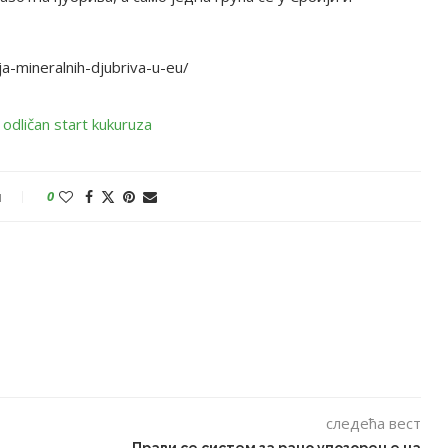
a-mineralnih-djubriva-u-eu/
и
0
следећа вест