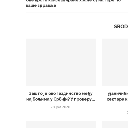
Ове врсте конзервиране хране су најгоре по
ваше здравље
SROD
Зашто је ово газдинство међу
Гујаничићи
најбољима у Србији? У проверу...
хектара к
28. јул 2026.