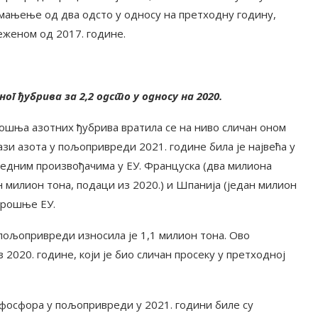
смањење од два одсто у односу на претходну годину,
еженом од 2017. године.
г ђубрива за 2,2 одсто у односу на 2020.
ошња азотних ђубрива вратила се на ниво сличан оном
и азота у пољопривреди 2021. године била је највећа у
редним произвођачима у ЕУ. Француска (два милиона
н милион тона, подаци из 2020.) и Шпанија (један милион
трошње ЕУ.
пољопривреди износила је 1,1 милион тона. Ово
 2020. године, који је био сличан просеку у претходној
фосфора у пољопривреди у 2021. години биле су