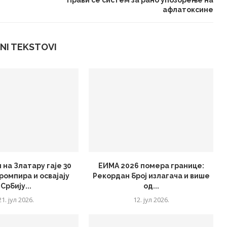
Прави се систем за рано упозорење на
афлатоксине
NI TEKSTOVI
 на Златару гаје 30
ЕИМА 2026 помера границе:
ромпира и освајају
Рекордан број излагача и више
Србију...
од...
21. јул 2026.
12. јул 2026.