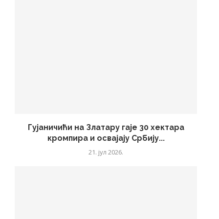
Гујаничићи на Златару гаје 30 хектара
кромпира и освајају Србију...
21. јул 2026.