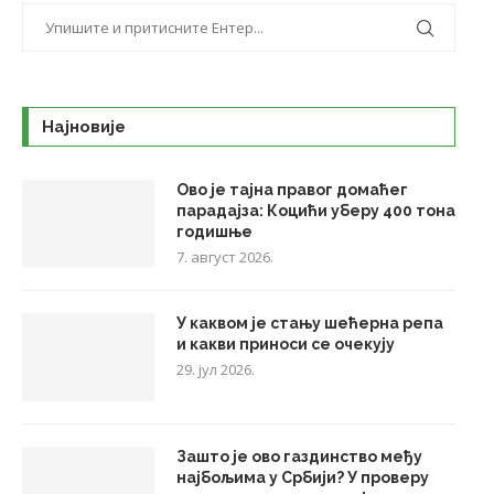
Најновије
Ово је тајна правог домаћег
парадајза: Коцићи уберу 400 тона
годишње
7. август 2026.
У каквом је стању шећерна репа
и какви приноси се очекују
29. јул 2026.
Зашто је ово газдинство међу
најбољима у Србији? У проверу