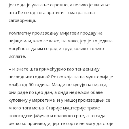
јесте да је улагање огромно, а велико је питање
шта ће се од тога вратити – сматра наша
саговорница.
Комплетну производњу Мијатови продају на
пијаци или, како се каже, на мало, јер је то једина
могућност да им се рад и труд колико-толико
исплате.
– И знате шта примећујемо као тенденцију
последњих година? Ретко која наша муштерија је
млађа од 50 година. Млади не купују на пијаци,
они раде по цео дан, а онда недељом обаве
куповину у маркетима. И у нашој производњи се
много тога мења. Старије муштерије траже
новосадски јабучар и воловско срце, а то сада
ретко ко производи, јер те сорте не могу да стоје