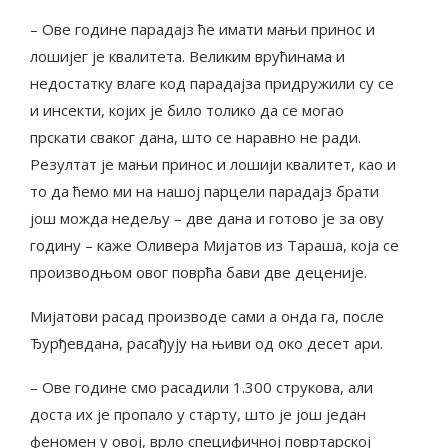
– Ове године парадајз ће имати мањи принос и
лошијег је квалитета. Великим врућинама и
недостатку влаге код парадајза придружили су се
и инсекти, којих је било толико да се могао
прскати сваког дана, што се наравно не ради.
Резултат је мањи принос и лошији квалитет, као и
то да ћемо ми на нашој парцели парадајз брати
још можда недељу – две дана и готово је за ову
годину – каже Оливера Мијатов из Тараша, која се
производњом овог поврћа бави две деценије.
Мијатови расад производе сами а онда га, после
Ђурђевдана, расађују на њиви од око десет ари.
– Ове године смо расадили 1.300 струкова, али
доста их је пропало у старту, што је још један
феномен у овој, врло специфичној повртарској