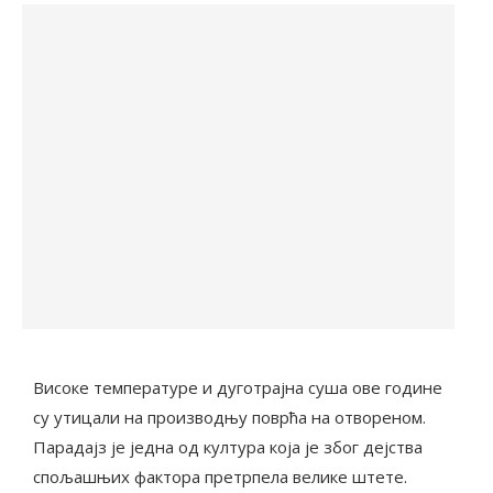
Високе температуре и дуготрајна суша ове године
су утицали на производњу поврћа на отвореном.
Парадајз је једна од култура која је због дејства
спољашњих фактора претрпела велике штете.