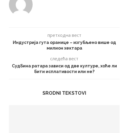
претходна вест
Индустрија гута оранице – изгубљено више од
милион хектара
следећа вест
Судбина ратара зависи од две културе, хоће ли
бити исплативости или не?
SRODNI TEKSTOVI