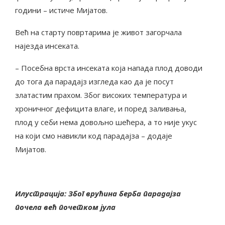
години – истиче Мијатов.
Већ на старту повртарима је живот загорчала
најезда инсеката.
– Посебна врста инсеката која напада плод доводи
до тога да парадајз изгледа као да је посут
златастим прахом. Због високих температура и
хроничног дефицита влаге, и поред заливања,
плод у себи нема довољно шећера, а то није укус
на који смо навикли код парадајза – додаје
Мијатов.
Илустрација: Због врућина берба парадајза
почела већ почетком јула