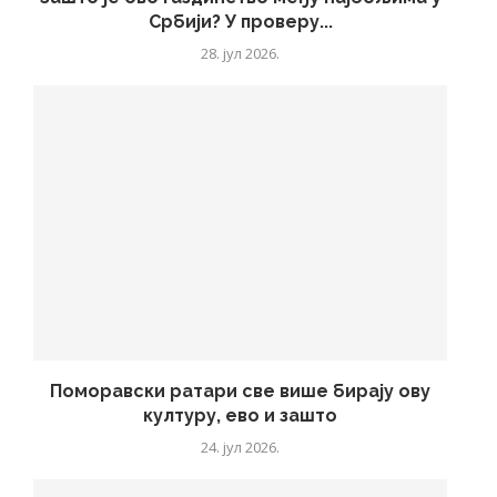
Србији? У проверу...
28. јул 2026.
Поморавски ратари све више бирају ову
културу, ево и зашто
24. јул 2026.