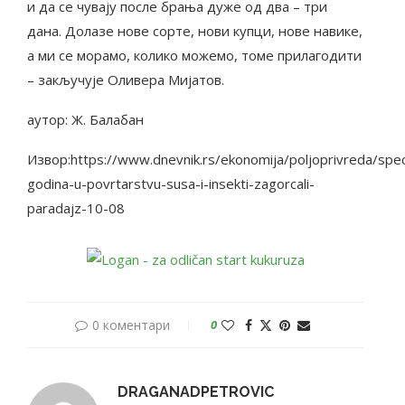
и да се чувају после брања дуже од два – три
дана. Долазе нове сорте, нови купци, нове навике,
а ми се морамо, колико можемо, томе прилагодити
– закључује Оливера Мијатов.
аутор: Ж. Балабан
Извор:https://www.dnevnik.rs/ekonomija/poljoprivreda/spec
godina-u-povrtarstvu-susa-i-insekti-zagorcali-
paradajz-10-08
0 коментари
0
DRAGANADPETROVIC