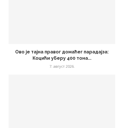
Ово је тајна правог домаћег парадајза:
Коцићи уберу 400 тона...
7. август 2026.