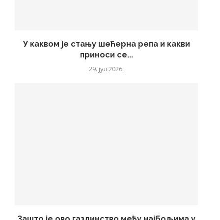
У каквом је стању шећерна репа и какви
приноси се...
29. јул 2026.
Зашто је ово газдинство међу најбољима у