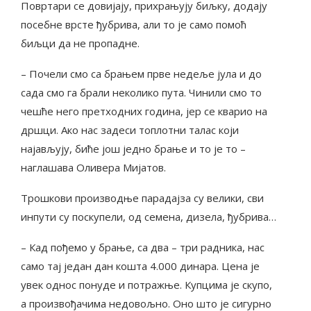
Повртари се довијају, прихрањују биљку, додају
посебне врсте ђубрива, али то је само помоћ
биљци да не пропадне.
– Почели смо са брањем прве недеље јула и до
сада смо га брали неколико пута. Чинили смо то
чешће него претходних година, јер се кварио на
дршци. Ако нас задеси топлотни талас који
најављују, биће још једно брање и то је то –
наглашава Оливера Мијатов.
Трошкови производње парадајза су велики, сви
инпути су поскупели, од семена, дизела, ђубрива…
– Кад пођемо у брање, са два – три радника, нас
само тај један дан кошта 4.000 динара. Цена је
увек однос понуде и потражње. Купцима је скупо,
а произвођачима недовољно. Оно што је сигурно