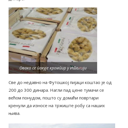
Овако се пакује кромпир у Италији
Све до недавно на Футошкој пијаци коштао је од
200 до 300 динара. Нагли пад цене тумачи се
већом понудом, пошто су домаћи повртари
кренули да износе на тржиште робу са наших
њива.