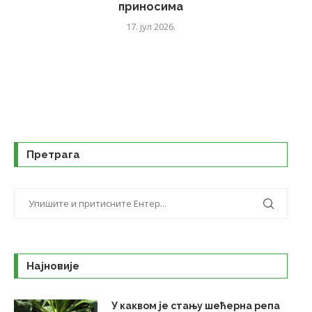
приносима
17. јул 2026.
Претрага
Најновије
У каквом је стању шећерна репа