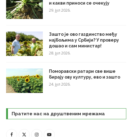
и какви приноси се очекују
29. јул 2026.
Зашто је ово газдинство међу
најбољима у Србији? У проверу
дошао и сам министар!
28. јул 2026.
Поморавски ратари све више
бирају ову културу, ево и зашто
24. јул 2026.
Пратите нас на друштвеним мрежама