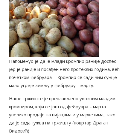
Напоменуо је да је млади кромпир раније доспео
јер је раније и посађен него протеклих година, већ
почетком фебруара. – Кромпир се сади чим сунце
мало угреје земљу у фебруару – марту.
Наше тржиште је преплављено увозним младим
кромпиром, који се још од фебруара – марта
увелико продаје на пијацама и у маркетима, тако
да је сада гужва на тржишту (повртар Драган
Видовић)