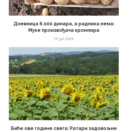
Дневница 6.000 динара, а радника нема:
Муке произвођача кромпира
19. јул 2026.
Биће ове године свега: Ратари задовољни