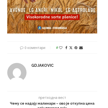
0 коментари
0
GDJAKOVIC
претходна вест
Чему се надају малинари – ово је откупна цена