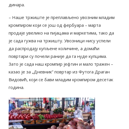
динара.
– Наше тржиште је преплављено увозним младим
кромпиром који се још од фербуара – марта
продаје увелико на пијацама и маркетима, тако да
је сада гужва на тржишту. Увозници нису успели
да распродају купљене количине, а домаћи
повртари су почели раније да га нуде купцима.
Зато је сада наш кромпир јефтин и мало тражен –
казао је за „Дневник” повртар из Футога Драган
Видовић, који се бави младим кромпиром десетак
година.