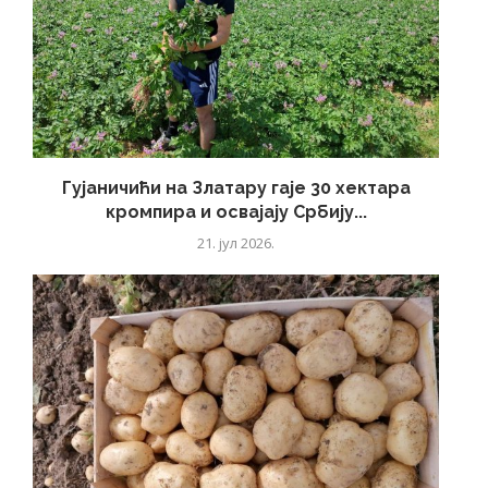
Гујаничићи на Златару гаје 30 хектара
кромпира и освајају Србију...
21. јул 2026.