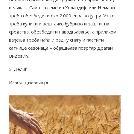
велика. – Само за семе из Холандије или Немачке
треба обезбедити око 2.000 евра по јутру. Уз то,
треба купити и вештачко ђубриво и заштитна
средства, обезбедити наводњавање, а приликом
вађења треба наћи и радну снагу и платити
сатнице сезонаца – објашњава повртар Драган
Видовић.
З. Делић
Извор: Дневник.рс