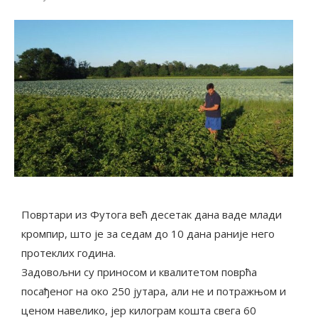
Повртари из Футога већ десетак дана ваде млади
кромпир, што је за седам до 10 дана раније него
протеклих година.
Задовољни су приносом и квалитетом поврћа
посађеног на око 250 јутара, али не и потражњом и
ценом навелико, јер килограм кошта свега 60