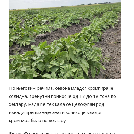
По његовим речима, сезона младог кромпира је
солидна, тренутни принос је од 17 до 18 тона по
хектару, мада ће тек када се целокупан род
извади прецизније знати колико је младог
кромпира било по хектару.
Видовић наглашава да су улагања у производњу