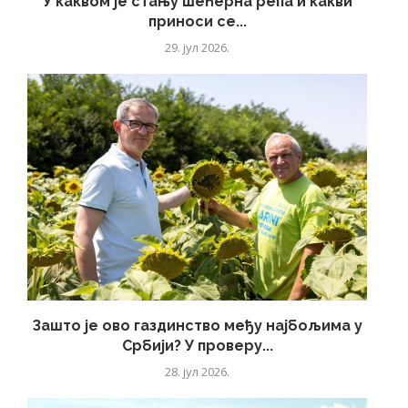
У каквом је стању шећерна репа и какви
приноси се...
29. јул 2026.
Зашто је ово газдинство међу најбољима у
Србији? У проверу...
28. јул 2026.