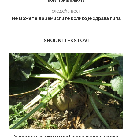
коју прижељкују
следећа вест
Не можете да замислите колико је здрава липа
SRODNI TEKSTOVI