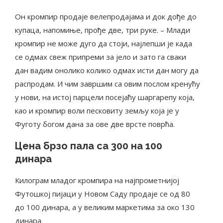
Он кромпир продаје велепродајама и док дође до
купаца, напомиње, прође две, три руке. – Млади
кромпир не може дуго да стоји, најлепши је када
се одмах свеж припреми за јело и зато га сваки
дан вадим онолико колико одмах исти дан могу да
распродам. И чим завршим са овим послом кренућу
у нови, на истој парцели посејаћу шаргарепу која,
као и кромпир воли песковиту земљу која је у
Фуготу богом дана за ове две врсте поврћа.
Цена брзо пала са 300 на 100
динара
Килограм младог кромпира на најпрометнијој
Футошкој пијаци у Новом Саду продаје се од 80
до 100 динара, а у великим маркетима за око 130
динара.