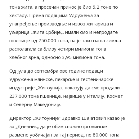
тона жита, а просечан принос је био 5,2 тоне по
хектару. Према подацима Удружења за
унапређење производње и извоз житарица и
уљарица „Жита Србије„, имали смо и непродате
пшенице од 750.000 тона, па је тако наша земља
располагала са близу четири милиона тона
хлебног зрна, односно 3,95 милиона тона.
Од јула до септембра ове године подаци
Удружења млинске, пекарске и тестеничарске
индустрије „Житоунија„ показују да смо продали
237.000 тона пшенице, највише у Италију, Космет
и Северну Македонију.
Директор „Житоуније” Здравко Шајатовић казао је
за „Дневник„ да је обим спољнотрговинске
размене уобичајан за тај период, по 80.000 тона