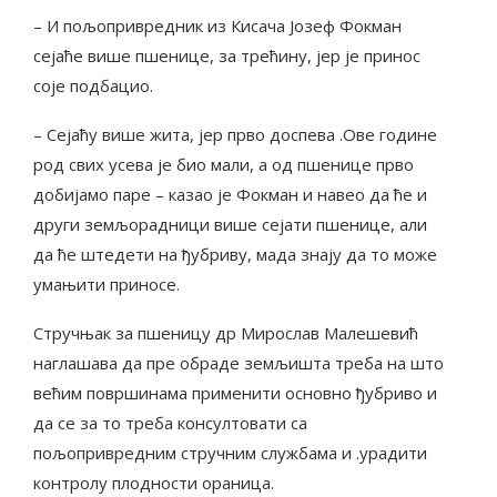
– И пољопривредник из Кисача Јозеф Фокман
сејаће више пшенице, за трећину, јер је принос
соје подбацио.
– Сејаћу више жита, јер прво доспева .Ове године
род свих усева је био мали, а од пшенице прво
добијамо паре – казао је Фокман и навео да ће и
други земљорадници више сејати пшенице, али
да ће штедети на ђубриву, мада знају да то може
умањити приносе.
Стручњак за пшеницу др Мирослав Малешевић
наглашава да пре обраде земљишта треба на што
већим површинама применити основно ђубриво и
да се за то треба консултовати са
пољопривредним стручним службама и .урадити
контролу плодности ораница.