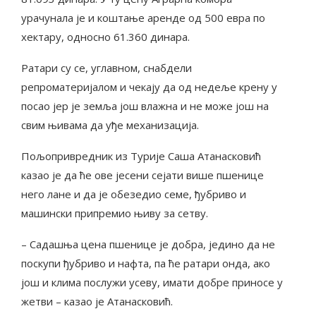
урачунала је и коштање аренде од 500 евра по
хектару, односно 61.360 динара.
Ратари су се, углавном, снабдели
репроматеријалом и чекају да од недеље крену у
посао јер је земља још влажна и не може још на
свим њивама да уђе механизација.
Пољопривредник из Турије Саша Атанасковић
казао је да ће ове јесени сејати више пшенице
него лане и да је обезедио семе, ђубриво и
машински припремио њиву за сетву.
– Садашња цена пшенице је добра, једино да не
поскупи ђубриво и нафта, па ће ратари онда, ако
још и клима послужи усеву, имати добре приносе у
жетви – казао је Атанасковић.