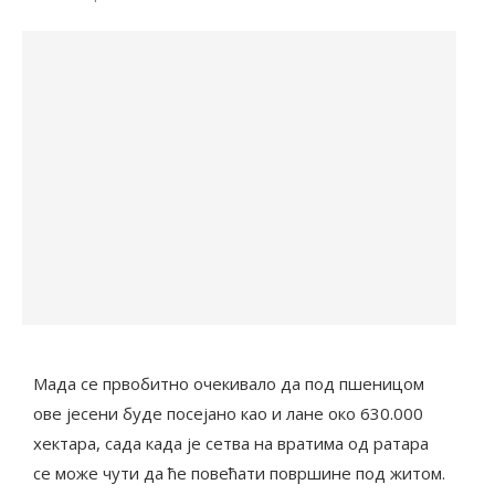
Мада се првобитно очекивало да под пшеницом
ове јесени буде посејано као и лане око 630.000
хектара, сада када је сетва на вратима од ратара
се може чути да ће повећати површине под житом.