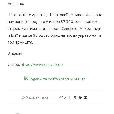
месечно.
Што се тиче брашна, Шајатовић је навео да је ове
намирнице продато у извоз 37.300 тона, нашим
старим купцима: Црној Гори, Северној Македонији
и БиХ и да се 90 одсто брашна прода управо на та
три тржишта.
З. Делић
Извор:
https://www.dnevnik.rs/
0 коментари
0