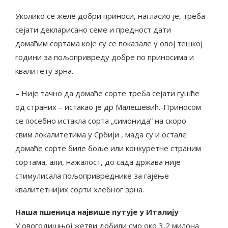
Уколико се желе добри приноси, нагласио је, треба
сејати декларисано семе и предност дати
домаћим сортама које су се показале у овој тешкој
години за пољопривреду добре по приносима и
квалитету зрна.
– Није тачно да домаће сорте треба сејати гушће
од страних – истакао је др Малешевић.-Приносом
се посебно истакла сорта „симонида” на скоро
свим локалитетима у Србији , мада су и остале
домаће сорте биле боље или конкуретне страним
сортама, али, нажалост, до сада држава није
стимулисала пољопривреднике за гајење
квалитетнијих сорти хлебног зрна.
Наша пшеница највише путује у Италију
У овогодишњој жетви добили смо око 3,2 милона