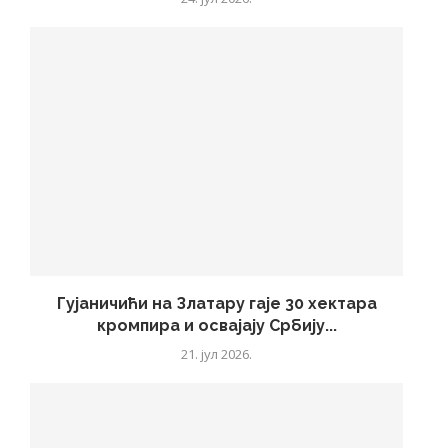
Гујаничићи на Златару гаје 30 хектара
кромпира и освајају Србију...
21. јул 2026.