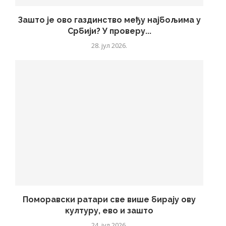
Зашто је ово газдинство међу најбољима у
Србији? У проверу...
28. јул 2026.
Поморавски ратари све више бирају ову
културу, ево и зашто
24. јул 2026.