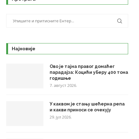
Најновије
Ово је тајна правог домаћег
парадајза: Коцићи уберу 400 тона
годишње
7. август 2026.
У каквом је стању шећерна репа
и какви приноси се очекују
29. јул 2026.