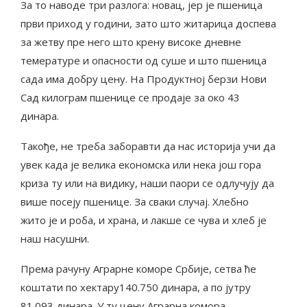
За то наводе три разлога: новац, јер је пшеница
први приход у години, зато што житарица доспева
за жетву пре него што крену високе дневне
темературе и опасности од суше и што пшеница
сада има добру цену. На Продуктној берзи Нови
Сад килограм пшенице се продаје за око 43
динара.
Такође, не треба заборавти да нас историја учи да
увек када је велика економска или нека још гора
криза ту или на видику, наши паори се одлучују да
више посеју пшенице. За сваки случај. Хлебно
жито је и роба, и храна, и лакше се чува и хлеб је
наш насушни.
Према рачуну Аграрне коморе Србије, сетва ће
коштати по хектару140.750 динара, а по јутру
81.093 динара. У ту цену Аграрна комора