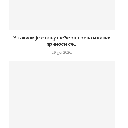
У каквом је стању шећерна репа и какви
приноси се...
29. јул 2026.