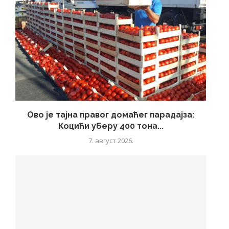
Ово је тајна правог домаћег парадајза:
Коцићи уберу 400 тона...
7. август 2026.