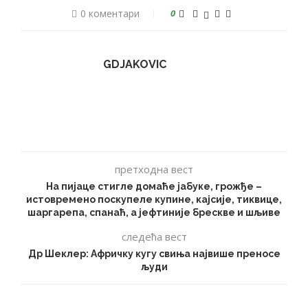
0 коментари
0
GDJAKOVIC
претходна вест
На пијаце стигле домаће јабуке, грожђе –
истовремено поскупеле купине, кајсије, тиквице,
шаргарепа, спанаћ, а јефтиније брескве и шљиве
следећа вест
Др Шеклер: Афричку кугу свиња највише преносе
људи