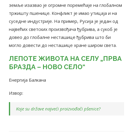
земље изазвао је огромне поремећаје на глобалном
тржишту пшенице. Конфликт је имао утицаја и на
суседне индустрије. На пример, Русија је један од
највећих светских произвођача ђубрива, а сукоб је
довео до глобалне несташице ђубрива што би
могло довести до несташице хране широм света.
ЛЕПОТЕ ЖИВОТА НА СЕЛУ „ПРВА
БРАЗДА – НОВО СЕЛО“
Енергија Балкана
Извор:
Koje su države najveći proizvođači pšenice?