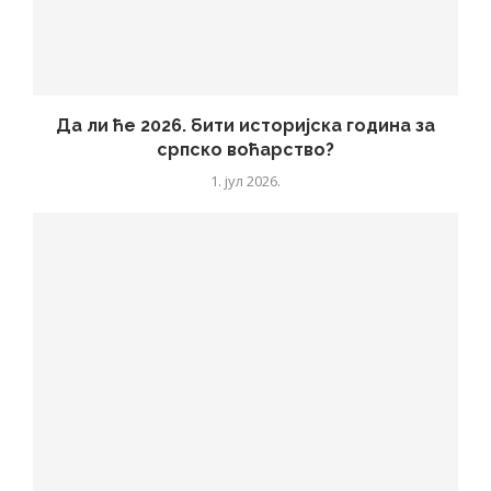
Да ли ће 2026. бити историјска година за
српско воћарство?
1. јул 2026.