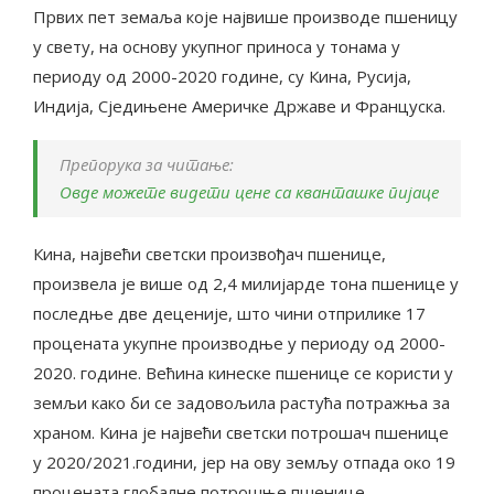
Првих пет земаља које највише производе пшеницу
у свету, на основу укупног приноса у тонама у
периоду од 2000-2020 године, су Кина, Русија,
Индија, Сједињене Америчке Државе и Француска.
Препорука за читање:
Овде можете видети цене са кванташке пијаце
Кина, највећи светски произвођач пшенице,
произвела је више од 2,4 милијарде тона пшенице у
последње две деценије, што чини отприлике 17
процената укупне производње у периоду од 2000-
2020. године. Већина кинеске пшенице се користи у
земљи како би се задовољила растућа потражња за
храном. Кина је највећи светски потрошач пшенице
у 2020/2021.години, јер на ову земљу отпада око 19
процената глобалне потрошње пшенице.