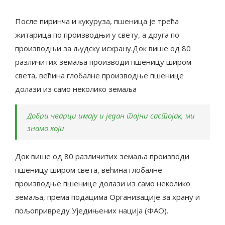
После пиринча и кукуруза, пшеница је трећа
житарица по производњи у свету, а друга по
производњи за људску исхрану.Док више од 80
различитих земаља производи пшеницу широм
света, већина глобалне производње пшенице
долази из само неколико земаља
Добри чварци имају и један тајни састојак, ми
знамо који
Док више од 80 различитих земаља производи
пшеницу широм света, већина глобалне
производње пшенице долази из само неколико
земаља, према подацима Организације за храну и
пољопривреду Уједињених нација (ФАО).