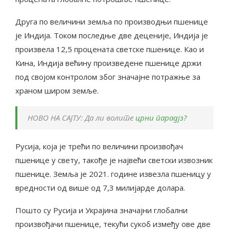
Друга по величини земља по производњи пшенице
је Индија. Током последње две деценије, Индија је
произвела 12,5 процената светске пшенице. Као и
Кина, Индија већину произведене пшенице држи
под својом контролом због значајне потражње за
храном широм земље.
НОВО НА САЈТУ: Да ли волите
црни парадјз?
Русија, која је трећи по величини произвођач
пшенице у свету, такође је највећи светски извозник
пшенице. Земља је 2021. године извезла пшеницу у
вредности од више од 7,3 милијарде долара.
Пошто су Русија и Украјина значајни глобални
произвођачи пшенице, текући сукоб између ове две