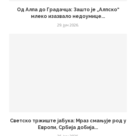
Од Алпа до Градачца: Зашто је „Алпско“
млеко изазвало недоумице...
29. јун 2026.
Светско тржиште јабука: Мраз смањује род у
Европи, Србија добија...