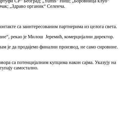
Tартуфи СР“ Београд; „Yumis“ Ниш; „Боровница клуб“
ачак; „Здраво oрганик“ Селенча.
контакте са заинтересованим партнерима из целога света.
ане“, рекао је Милош Јеремић, комерцијални директор.
ам је да продајемо финални производ, не само сировине.
овора са потенцијалним купцима након сајма. Указују на
тупају самостално.