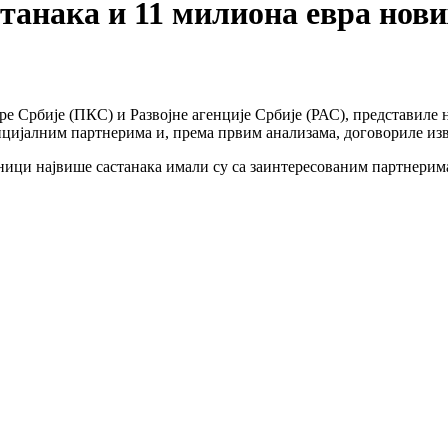
станака и 11 милиона евра нов
оре Србије (ПКС) и Развојне агенције Србије (РАС), представил
нцијалним партнерима и, према првим анализама, договориле изв
ници највише састанака имали су са заинтересованим партнерима 