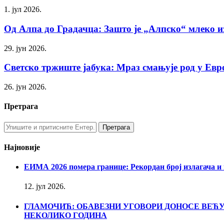
1. јул 2026.
Од Алпа до Градачца: Зашто је „Алпско“ млеко из
29. јун 2026.
Светско тржиште јабука: Мраз смањује род у Евро
26. јун 2026.
Претрага
Најновије
ЕИМА 2026 помера границе: Рекордан број излагача и
12. јул 2026.
ГЛАМОЧИЋ: ОБАВЕЗНИ УГОВОРИ ДОНОСЕ ВЕ
НЕКОЛИКО ГОДИНА