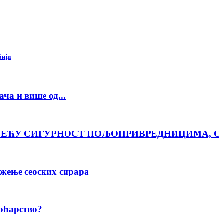
бији
ча и више од...
ВЕЋУ СИГУРНОСТ ПОЉОПРИВРЕДНИЦИМА, 
жење сеоских сирара
воћарство?