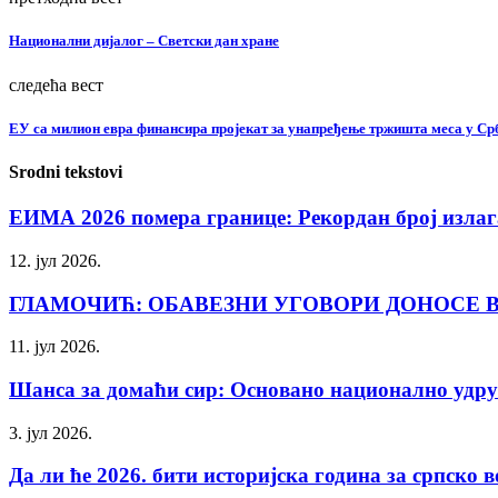
Национални дијалог – Светски дан хране
следећа вест
ЕУ са милион евра финансира пројекат за унапређење тржишта меса у Ср
Srodni tekstovi
ЕИМА 2026 помера границе: Рекордан број излага
12. јул 2026.
ГЛАМОЧИЋ: ОБАВЕЗНИ УГОВОРИ ДОНОСЕ 
11. јул 2026.
Шанса за домаћи сир: Основано национално удру
3. јул 2026.
Да ли ће 2026. бити историјска година за српско 