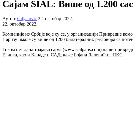
Сајам SIAL: Више од 1.200 са
Аутор:
Gdjakovic
22. октобар 2022.
22. октобар 2022.
Компаније из Србије које су се, у организацији Привредне ком
Паризу имале су више од 1200 билатералних разговора са поте
Током пет дана трајања сајма (www.sialparis.com) наши привред
Египта, као и Канаде и САД, каже Бојана Лаловић из ПКС.