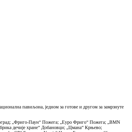
ационална павиљона, једном за готове и другом за замрзнуте
Београд; „Фриго-Паун“ Пожега; „Еуро Фриго“ Пожега; „BMN
абрика дечије хране“ Добановци; „Цмана“ Крњево;