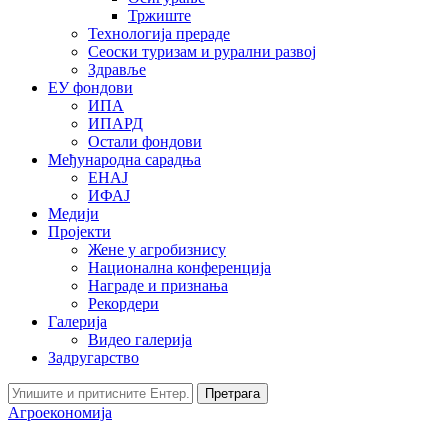
Тржиште
Технологија прераде
Сеоски туризам и рурални развој
Здравље
ЕУ фондови
ИПА
ИПАРД
Остали фондови
Међународна сарадња
ЕНАЈ
ИФАЈ
Медији
Пројекти
Жене у агробизнису
Национална конференција
Награде и признања
Рекордери
Галерија
Видео галерија
Задругарство
Претрага
Агроекономија