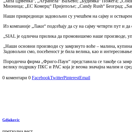
„Jaffa Црвенка“, „Агранела“ Ваљево; „Будимка“ Пожега; „Cold
Мионица; „ЕС Комерц“ Пријепоље; „Candy Rush“ Београд; „Sanum
Наши привредници задовољни су учешћем на сајму и остварен
Из компаније „Лаки“ подсећају да су на сајму четврти пут и да
„SIAL је одлична прилика да промовишемо наше производе, упо
„Наши основни производи су замрзнуто воће – малина, купина,
Задовољни смо, посећеност је била велика, као и интересовање 
Породична фирма „Фриго-Паун“ представила се такође са замрз
велику подршку ПКС и РАС која је веома значајна малим и сре
0 коментари
0
Facebook
Twitter
Pinterest
Email
Gdjakovic
претходна вест