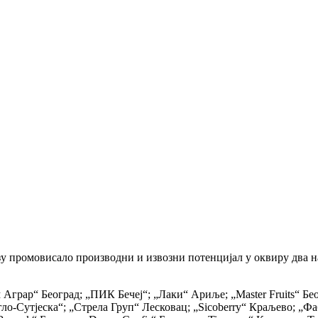
изу промовисало производни и извозни потенцијал у оквиру два н
 Аграр“ Београд; „ПИК Бечеј“; „Лаки“ Ариље; „Master Fruits“ 
ло-Сутјеска“; „Стрела Груп“ Лесковац; „Sicoberry“ Краљево; „Ф