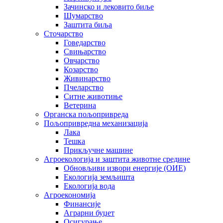
Зачинско и лековито биље
Шумарство
Заштита биља
Сточарство
Говедарство
Свињарство
Овчарство
Козарство
Живинарство
Пчеларство
Ситне животиње
Ветерина
Органска пољопривреда
Пољопривредна механизација
Лака
Тешка
Прикључне машине
Агроекологија и заштита животне средине
Обновљиви извори енергије (ОИЕ)
Екологија земљишта
Екологија вода
Агроекономија
Финансије
Аграрни буџет
Осигурање