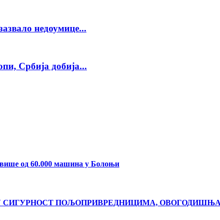
азвало недоумице...
пи, Србија добија...
 више од 60.000 машина у Болоњи
ЋУ СИГУРНОСТ ПОЉОПРИВРЕДНИЦИМА, ОВОГОДИШЊ