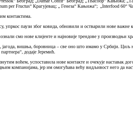
Pressok“ Београд; „Damar Confir“ Београд; „Tisacoop“ Кањижа; „
 per Fructus“ Крагујевац; „ Генеза“ Кањижа“; „Interfood 60“ Ч
им контактима.
 су, упркос паузи због ковида, обновили и остварили нове важне 
знали смо нове клијенте и најновије трендове у производњи хр
 јагода, вишња, боровница – све оно што имамо у Србији. Циљ н
партнера“, додаје Јеремић.
нутим воћем, успоставила нове контакте и очекује наставак дог
дњим компанијама, јер им омогућава већу видљивост него да нас