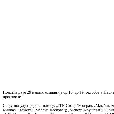
Подсећа да је 29 наших компанија од 15. до 19. октобра у Пар
производе.
Своју понуду представили су: „ITN Group“Београд, „Мамбиком
Malinas“ Пожега; „Масли“ Лесковац; „Menex“ Крушевац; “Фриг