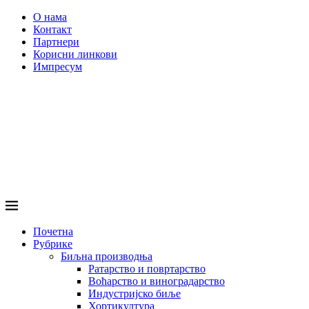
О нама
Контакт
Партнери
Корисни линкови
Импресум
Почетна
Рубрике
Биљна производња
Ратарство и повртарство
Воћарство и виноградарство
Индустријско биље
Хортикултура