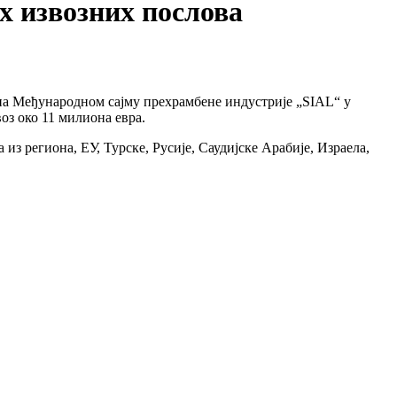
их извозних послова
е на Међународном сајму прехрамбене индустрије „SIAL“ у
оз око 11 милиона евра.
из региона, ЕУ, Турске, Русије, Саудијске Арабије, Израела,