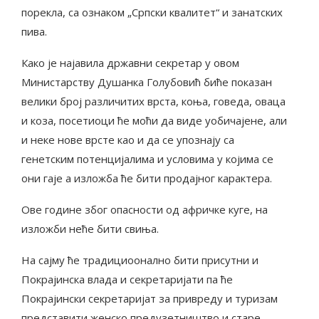
порекла, са ознаком „Српски квалитет“ и занатских
пива.
Како је најавила државни секретар у овом
Министарству Душанка Голубовић биће показан
велики број различитих врста, коња, говеда, оваца
и коза, посетиоци ће моћи да виде уобичајене, али
и неке нове врсте као и да се упознају са
генетским потенцијалима и условима у којима се
они гаје а изложба ће бити продајног карактера.
Ове године због опасности од афричке куге, на
изложби неће бити свиња.
На сајму ће традициоонално бити присутни и
Покрајинска влада и секретаријати па ће
Покрајински секретаријат за привреду и туризам
представити женско предузетништво и старе