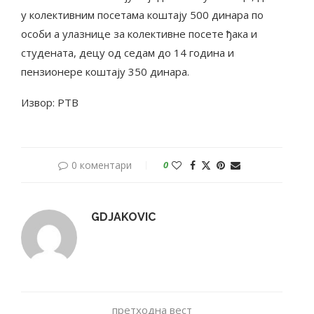
у колективним посетама коштају 500 динара по
особи а улазнице за колективне посете ђака и
студената, децу од седам до 14 година и
пензионере коштају 350 динара.
Извор: РТВ
0 коментари
0
GDJAKOVIC
претходна вест