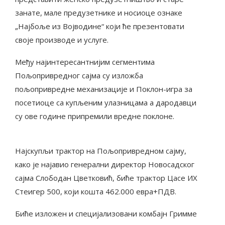
занате, мале предузетнике и носиоце ознаке
„Најбоље из Војводине“ који ће презентовати
своје производе и услуге.
Међу најинтересантнијим сегментима
Пољопривредног сајма су изложба
пољопривредне механизације и Поклон-игра за
посетиоце са купљеним улазницама а дародавци
су ове године припремили вредне поклоне.
Најскупљи трактор на Пољопривредном сајму,
како је најавио генерални директор Новосадског
сајма Слободан Цветковић, биће трактор Цасе ИХ
Стеигер 500, који кошта 462.000 евра+ПДВ.
Биће изложен и специјализовани комбајн Гримме