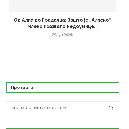
Од Алпа до Градачца: Зашто је „Алпско“
млеко изазвало недоумице...
29. јун 2026.
Претрага