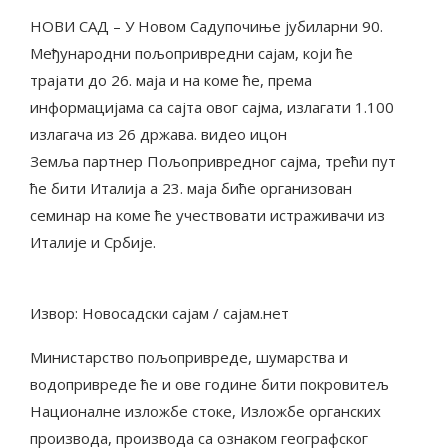
НОВИ САД – У Новом Садупочиње јубиларни 90.
Међународни пољопривредни сајам, који ће
трајати до 26. маја и на коме ће, према
информацијама са сајта овог сајма, излагати 1.100
излагача из 26 држава. видео ицон
Земља партнер Пољопривредног сајма, трећи пут
ће бити Италија а 23. маја биће организован
семинар на коме ће учествовати истраживачи из
Италије и Србије.
Извор: Новосадски сајам / сајам.нет
Министарство пољопривреде, шумарства и
водопривреде ће и ове године бити покровитељ
Националне изложбе стоке, Изложбе органских
производа, производа са ознаком географског