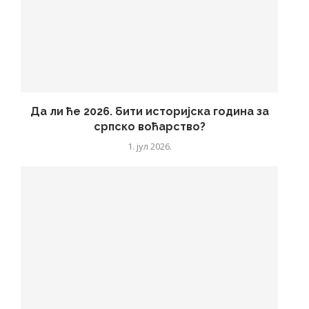
Да ли ће 2026. бити историјска година за
српско воћарство?
1. јул 2026.