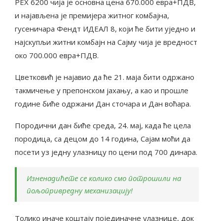
РЕX 6200 чија је основна цена 670.000 евра+ПДВ,
и најављена је премијера житног комбајна,
гусеничара Фендт ИДЕАЛ 8, који ће бити уједно и
најскупљи житни комбајн на Сајму чија је вредност
око 700.000 евра+ПДВ.
Цветковић је најавио да ће 21. маја бити одржано
такмичење у препонском јахању, а као и прошле
године биће одржани Дан сточара и Дан воћара.
Породични дан биће среда, 24. мај, када ће цела
породица, са децом до 14 година, Сајам моћи да
посети уз једну улазницу по цени под 700 динара.
Изненадићете се колико смо потрошили на
пољопривредну механизацију!
Толико иначе коштају појединачне улазнице, док