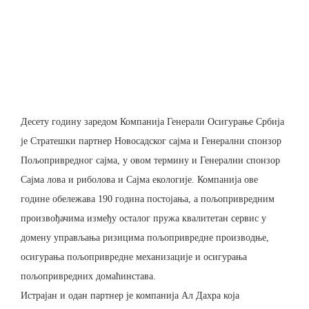
Десету годину заредом Компанија Генерали Осигурање Србија
је Стратешки партнер Новосадског сајма и Генерални спонзор
Пољопривредног сајма, у овом термину и Генерални спонзор
Сајма лова и риболова и Сајма екологије. Компанија ове
године обележава 190 година постојања, а пољопривредним
произвођачима између осталог пружа квалитетан сервис у
домену управљања ризицима пољопривредне производње,
осигурања пољопривредне механизације и осигурања
пољопривредних домаћинстава.
Истрајан и одан партнер је компанија Ал Дахра која