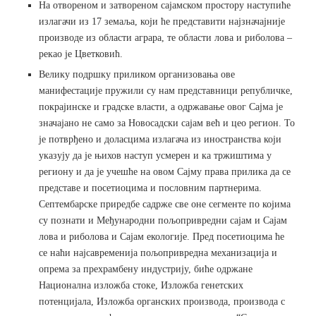
На отвореном и затвореном сајамском простору наступиће
излагачи из 17 земаља, који ће представити најзначајније
производе из области аграра, те области лова и риболова –
рекао је Цветковић.
Велику подршку приликом организовања ове
манифестације пружили су нам представници републичке,
покрајинске и градске власти, а одржавање овог Сајма је
значајано не само за Новосадски сајам већ и цео регион. То
је потврђено и доласцима излагача из иностранства који
указују да је њихов наступ усмерен и ка тржиштима у
региону и да је учешће на овом Сајму права прилика да се
представе и посетиоцима и пословним партнерима.
Септембарске приредбе садрже све оне сегменте по којима
су познати и Међународни пољопривредни сајам и Сајам
лова и риболова и Сајам екологије. Пред посетиоцима ће
се наћи најсавременија пољопривредна механизација и
опрема за прехрамбену индустрију, биће одржане
Национална изложба стоке, Изложба генетских
потенцијала, Изложба органских производа, производа с