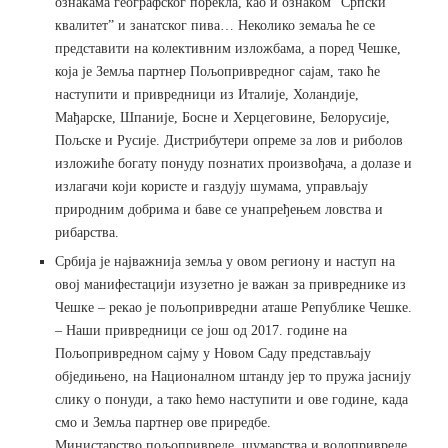
ознакама географског порекла, као и ознаком “Српски
квалитет” и занатског пива… Неколико земаља ће се
представити на колективним изложбама, а поред Чешке,
која је Земља партнер Пољопривредног сајам, тако ће
наступити и привредници из Италије, Холандије,
Мађарске, Шпаније, Босне и Херцеговине, Белорусије,
Пољске и Русије. Дистрибутери опреме за лов и риболов
изложиће богату понуду познатих произвођача, а долазе и
излагачи који користе и газдују шумама, управљају
природним добрима и баве се унапређењем ловства и
рибарства.
Србија је најважнија земља у овом региону и наступ на
овој манифестацији изузетно је важан за привреднике из
Чешке – рекао је пољопривредни аташе Републике Чешке.
– Наши привредници се још од 2017. године на
Пољопривредном сајму у Новом Саду представљају
обједињено, на Националном штанду јер то пружа јаснију
слику о понуди, а тако ћемо наступити и ове године, када
смо и Земља партнер ове приредбе.
Министарство пољопривреде, шумарства и водопривреде