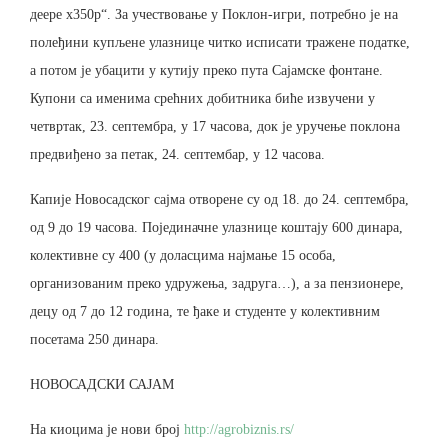
деере x350р“. За учествовање у Поклон-игри, потребно је на
полеђини купљене улазнице читко исписати тражене податке,
а потом је убацити у кутију преко пута Сајамске фонтане.
Купони са именима срећних добитника биће извучени у
четвртак, 23. септембра, у 17 часова, док је уручење поклона
предвиђено за петак, 24. септембар, у 12 часова.
Капије Новосадског сајма отворене су од 18. до 24. септембра,
од 9 до 19 часова. Појединачне улазнице коштају 600 динара,
колективне су 400 (у доласцима најмање 15 особа,
организованим преко удружења, задруга…), а за пензионере,
децу од 7 до 12 година, те ђаке и студенте у колективним
посетама 250 динара.
НОВОСАДСКИ САЈАМ
На киоцима је нови број
http://agrobiznis.rs/