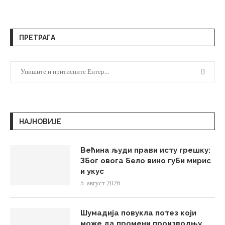
ПРЕТРАГА
НАЈНОВИЈЕ
Већина људи прави исту грешку:
Због овога бело вино губи мирис
и укус
5. август 2026.
Шумадија повукла потез који
може да промени производњу