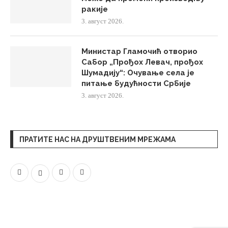
ракије
3. август 2026.
Министар Гламочић отворио
Сабор „Прођох Левач, прођох
Шумадију“: Очување села је
питање будућности Србије
3. август 2026.
ПРАТИТЕ НАС НА ДРУШТВЕНИМ МРЕЖАМА