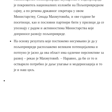
је покровитељ националних изложби на Пољопривредном
сајму, а по речима државног секретара у овом
Министарству, Сенада Махмутовића, и ове године ће
посетиоци, као и пословни партнери бити у прилици да се
упознају с радом и активностима Министарства које
доприносе развоју пољопривреде.
На основу резултата које постижемо несумњиво је да у
пољопривреди располажемо великим потенцијалима и
потпуно је јасно да ова област има одличне перспективе за
развој – рекао је Махмутовић. – Наравно, да би се то и
остварило потребно је даље улагање и модернизација и то
је и наш циљ.