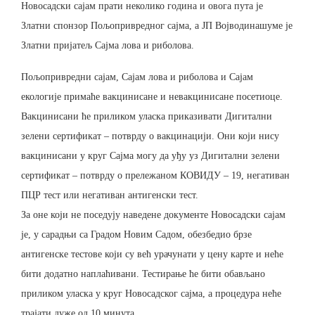
Новосадски сајам прати неколико година и овога пута је
Златни спонзор Пољопривредног сајма, а ЈП Војводинашуме је
Златни пријатељ Сајма лова и риболова.
Пољопривредни сајам, Сајам лова и риболова и Сајам
екологије примаће вакцинисане и невакцинисане посетиоце.
Вакцинисани ће приликом уласка приказивати Дигитални
зелени сертификат – потврду о вакцинацији. Они који нису
вакцинисани у круг Сајма могу да уђу уз Дигитални зелени
сертификат – потврду о прележаном КОВИДУ – 19, негативан
ПЦР тест или негативан антигенски тест.
За оне који не поседују наведене документе Новосадски сајам
је, у сарадњи са Градом Новим Садом, обезбедио брзе
антигенске тестове који су већ урачунати у цену карте и неће
бити додатно наплаћивани. Тестирање ће бити обављано
приликом уласка у круг Новосадског сајма, а процедура неће
трајати дуже од 10 минута.