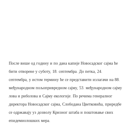
После више од годину и по дана капије Новосадског сајма ће
бити отворене у суботу, 18. септембра. До петка, 24.
септембра, у истом термину ће се представити излагачи на 88.
међународном пољопривредном сајму, 53. међународном сајму
лова и риболова и Сајму екологије. По речима генералног
директора Новосадског сајма, Слободана Цветковића, приредбе
се одржавају уз дозволу Кризног штаба и поштовање свих
епидемиолошких мера.