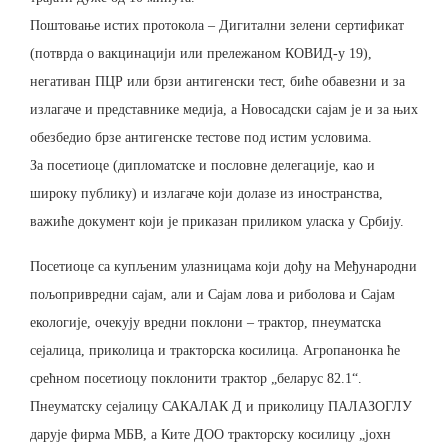
Поштовање истих протокола – Дигитални зелени сертификат
(потврда о вакцинацији или прележаном КОВИД-у 19),
негативан ПЦР или брзи антигенски тест, биће обавезни и за
излагаче и представнике медија, а Новосадски сајам је и за њих
обезбедио брзе антигенске тестове под истим условима.
За посетиоце (дипломатске и пословне делегације, као и
широку публику) и излагаче који долазе из иностранства,
важиће документ који је приказан приликом уласка у Србију.
Посетиоце са купљеним улазницама који дођу на Међународни
пољопривредни сајам, али и Сајам лова и риболова и Сајам
екологије, очекују вредни поклони – трактор, пнеуматска
сејалица, приколица и тракторска косилица. Агропанонка ће
срећном посетиоцу поклонити трактор „беларус 82.1“.
Пнеуматску сејалицу САКАЛАК Д и приколицу ПАЛАЗОГЛУ
дарује фирма МБВ, а Ките ДОО тракторску косилицу „јохн