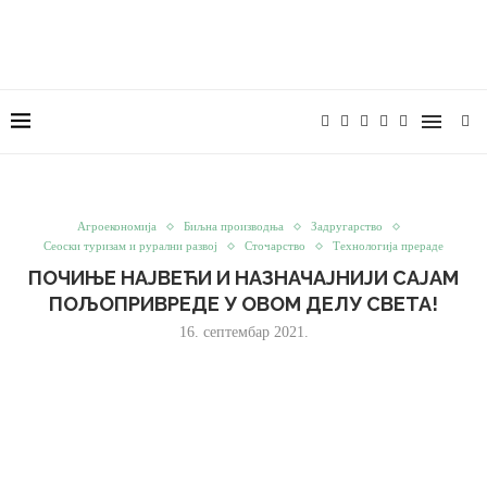
Агроекономија
Биљна производња
Задругарство
Сеоски туризам и рурални развој
Сточарство
Технологија прераде
ПОЧИЊЕ НАЈВЕЋИ И НАЗНАЧАЈНИЈИ САЈАМ
ПОЉОПРИВРЕДЕ У ОВОМ ДЕЛУ СВЕТА!
16. септембар 2021.