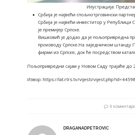
Илустрација: Предста
Србија је највећи спољнотрговински партнер
Србија је највећи инвеститор у Републици С
је премијер Српске.
Вишковић је додао да је пољопривредна п
производу Српске.На заједничком штанду 
фирми из Српске, док ће посредством катал
Пољопривредни сајам у Новом Саду трајаће до 2
Извор: https://lat.rtrs.tv/vijesti/vijest.php?id=4459
0 коментар
DRAGANADPETROVIC