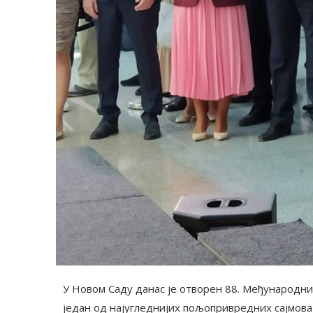
У Новом Саду данас је отворен 88. Међународни 
један од најугледнијих пољопривредних сајмова у