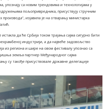
а, упознају са новим трендовима и технологијама у
 удружењима пољопривредника, присуствују стручним
х производа’’, изјавила је на отварању министарка
атић.
 истакла да ће Србија током трајања сајма сигурно бити
рехрамбеној индустрији, а да највеће задовољство
ја из региона и шире на овом фестивалу упознао са
одишња земља партнер Међународног сајма
ању су такође присуствовале државне делегације