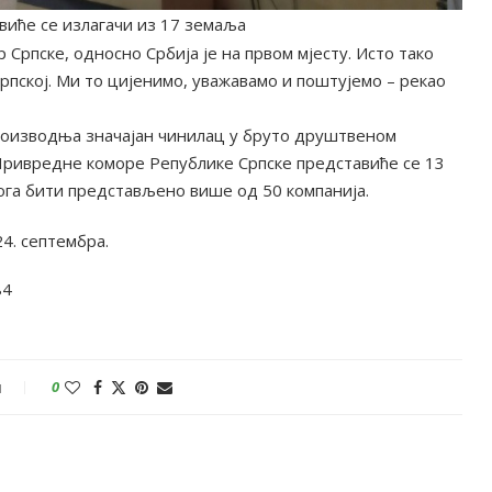
виће се излагачи из 17 земаља
 Српске, односно Србија је на првом мјесту. Исто тако
рпској. Ми то цијенимо, уважавамо и поштујемо – рекао
роизводња значајан чинилац у бруто друштвеном
Привредне коморе Републике Српске представиће се 13
ога бити представљено више од 50 компанија.
4. септембра.
84
и
0