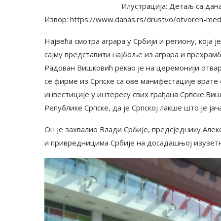
Илустрација: Детаљ са дан
Извор: https://www.danas.rs/drustvo/otvoren-med
Највећа смотра аграра у Србији и региону, која ј
сајму представити најбоље из аграра и прехрам
Радован Вишковић рекао је на церемонији отвар
се фирме из Српске са ове манифестације врате 
инвестиције у интересу свих грађана Српске.Вишк
Републике Српске, да је Српској лакше што је јач
Он је захвалио Влади Србије, предсједнику Але
и привредницима Србије на досадашњој изузетн