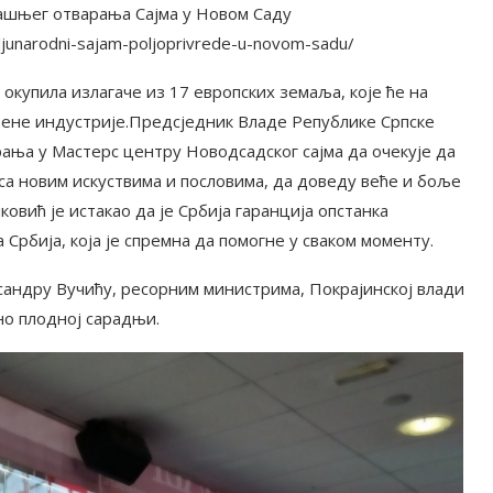
ашњег отварања Сајма у Новом Саду
junarodni-sajam-poljoprivrede-u-novom-sadu/
е окупила излагаче из 17 европских земаља, које ће на
бене индустрије.Предсједник Владе Републике Српске
ања у Мастерс центру Новодсадског сајма да очекује да
са новим искуствима и пословима, да доведу веће и боље
овић је истакао да је Србија гаранција опстанка
а Србија, која је спремна да помогне у сваком моменту.
ксандру Вучићу, ресорним министрима, Покрајинској влади
о плодној сарадњи.