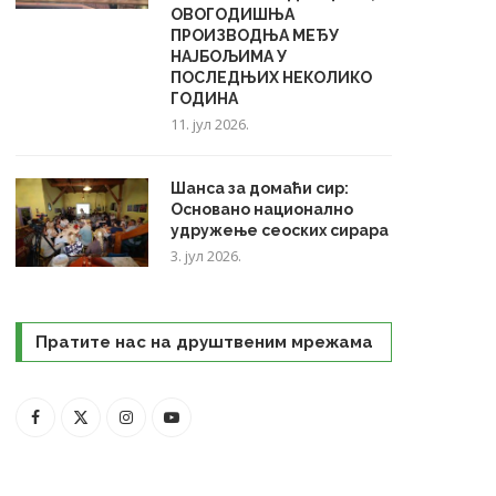
ОВОГОДИШЊА
ПРОИЗВОДЊА МЕЂУ
НАЈБОЉИМА У
ПОСЛЕДЊИХ НЕКОЛИКО
ГОДИНА
11. јул 2026.
Шанса за домаћи сир:
Основано национално
удружење сеоских сирара
3. јул 2026.
Пратите нас на друштвеним мрежама