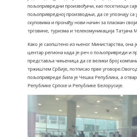
пољопривредни произвођачи, као посетиоци сајм
пољопривредној производњи, да се упознају са
скуповима и пронађу нови начин за пласман своји
трговине, туризма и телекомуникација Татјана М
Како је саопштено из њеног Министарства, она је
центар региона када је реч о пољопривреди и п
представља чињеница да се велики број компани
тржиштем Србије, потписао прве уговоре.Овог
пољопривреде била је Чешка Република, а отвар
Републике Српске и Републике Белорусије.