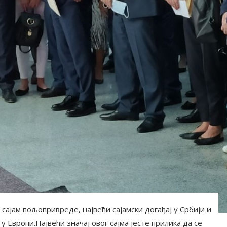
сајам пољопривреде, највећи сајамски догађај у Србији и
 Европи.Највећи значај овог сајма јесте прилика да се