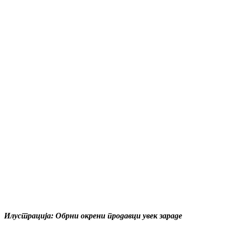
Илустрација: Обрни окрени продавци увек зараде