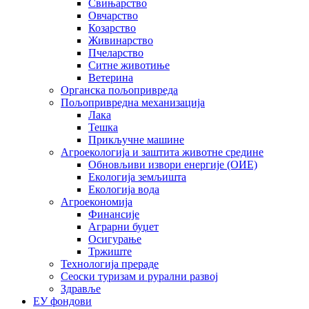
Свињарство
Овчарство
Козарство
Живинарство
Пчеларство
Ситне животиње
Ветерина
Органска пољопривреда
Пољопривредна механизација
Лака
Тешка
Прикључне машине
Агроекологија и заштита животне средине
Обновљиви извори енергије (ОИЕ)
Екологија земљишта
Екологија вода
Агроекономија
Финансије
Аграрни буџет
Осигурање
Тржиште
Технологија прераде
Сеоски туризам и рурални развој
Здравље
ЕУ фондови