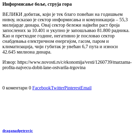
Информисање боље, струја гора
ВЕЛИКИ добитак, који је тек благо повећан на годишњем
нивоу, исказао је сектор информисања и комуникација – 55,3
милијарде динара. Овај сектор бележи највећи раст броја
запослених за 10.401 и укупно је запошљавао 81.800 радника.
Као и претходне године, негативно је пословао сектор
снабдевања електричном енергијом, гасом, паром и
климатизација, чији губитак је увећан 6,7 пута и износи
42.645 милиона динара.
Извор: https://www.novosti.rs/c/ekonomija/vesti/1260739/marzama-
profita-najvecu-dobit-lane-ostvarila-trgovina
0 коментари
0
Facebook
Twitter
Pinterest
Email
draganadpetrovic