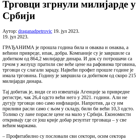
Трговци згрнули милијарде у
Србији
Аутор:
draganadpetrovic
19. јул 2023.
19. јул 2023.
ГРАЂАНИМА је прошла година била и оваква и онаква, а
већини привреде, ипак, добра. Компаније су је завршиле са
добитком од 864,2 милијарде динара. И док су потрошачи са
грчом у желуцу пратили све веће цене на рафовима трговина,
трговци су слагали зараду. Највећи профит прошле године је
имала трговина. Годину је завршила са добитком од скоро 215
милијарди динара.
Тај добитак је, види се из извештаја Агенције за привредне
регистре, чак 26,4 одсто већи него у 2021. години. Али не
дугују трговци ово само инфлацији. Напротив, да су им
приливи расли само с њом у складу, били би већи 10,3 одсто.
Толико су лане порасле цене на мало у Србији. Економисти
откривају где се још крије добар резултат трговаца – у све
већим маржама.
– Профитабилно су пословали сви сектори, осим сектора