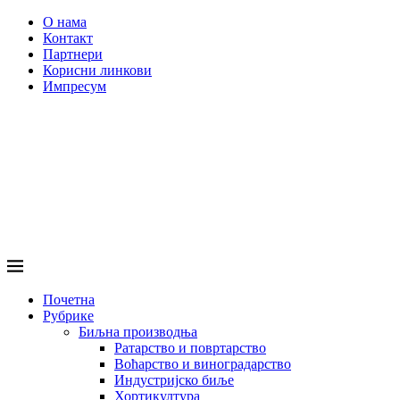
О нама
Контакт
Партнери
Корисни линкови
Импресум
Почетна
Рубрике
Биљна производња
Ратарство и повртарство
Воћарство и виноградарство
Индустријско биље
Хортикултура