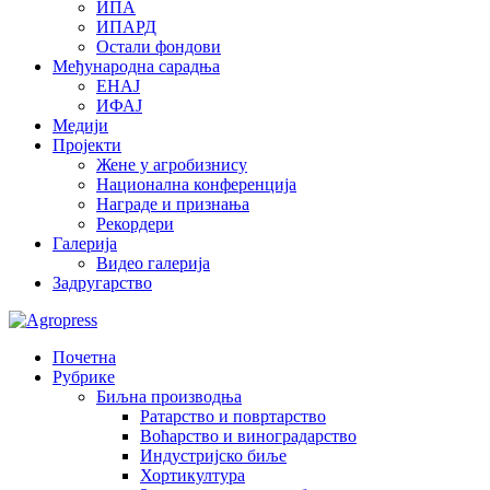
ИПА
ИПАРД
Остали фондови
Међународна сарадња
ЕНАЈ
ИФАЈ
Медији
Пројекти
Жене у агробизнису
Национална конференција
Награде и признања
Рекордери
Галерија
Видео галерија
Задругарство
Почетна
Рубрике
Биљна производња
Ратарство и повртарство
Воћарство и виноградарство
Индустријско биље
Хортикултура