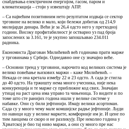
снабдевања електричном енергијом, гасом, паром и
климатизација – стоји у извештају АПР.
– Са највећим позитивним нето резултатом издваја се сектор
трговине на велико и мало, који бележи добитак од 214,9
милијарди динара. Већи је за 26,4 одсто него у претходној
години. Високу профитабилност је остварио уз пад броја
запослених за 3.161, те је укупно запошљавао 234.011
радника.
Економиста Драгован Милићевић већ годинама прати марже
у трговинама у Србији. Однедавно оне су значајно веће.
– Основни тренд у трговини, нарочито код великих система је
велико повећање њихових маржи – каже Милићевић. –
Некада се она кретала између 22 и 23 одсто. А сада је стигла
до 40 одсто. На тржишту нема много учесника, није нека
конкуренција и те марже су приближне код свих. Значајан
утицај на раст цена има управо та чињеница. То видите и по
томе што сте ранијих година ишли у велике системе у
набавке. Они су били јефтинији. Имају велики асортиман.
Сада су у много чему мале комшијске радње јефтиније. Људи
по навици иду у велике маркете, комфорније им је. И цене по
тим ланцима се скоро и не разликују. Пре неколио година у
Хрватској је био тај ниво маржи, а они су много пре нас