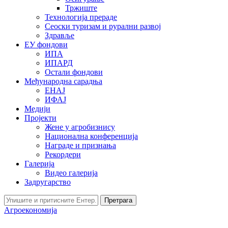
Тржиште
Технологија прераде
Сеоски туризам и рурални развој
Здравље
ЕУ фондови
ИПА
ИПАРД
Остали фондови
Међународна сарадња
ЕНАЈ
ИФАЈ
Медији
Пројекти
Жене у агробизнису
Национална конференција
Награде и признања
Рекордери
Галерија
Видео галерија
Задругарство
Претрага
Агроекономија