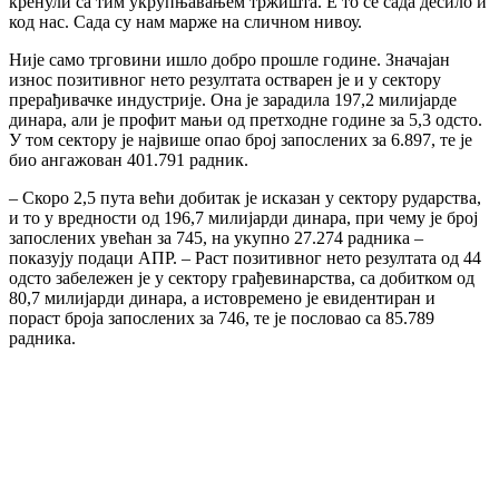
кренули са тим укрупњавањем тржишта. Е то се сада десило и
код нас. Сада су нам марже на сличном нивоу.
Није само трговини ишло добро прошле године. Значајан
износ позитивног нето резултата остварен је и у сектору
прерађивачке индустрије. Она је зарадила 197,2 милијарде
динара, али је профит мањи од претходне године за 5,3 одсто.
У том сектору је највише опао број запослених за 6.897, те је
био ангажован 401.791 радник.
– Скоро 2,5 пута већи добитак је исказан у сектору рударства,
и то у вредности од 196,7 милијарди динара, при чему је број
запослених увећан за 745, на укупно 27.274 радника –
показују подаци АПР. – Раст позитивног нето резултата од 44
одсто забележен је у сектору грађевинарства, са добитком од
80,7 милијарди динара, а истовремено је евидентиран и
пораст броја запослених за 746, те је пословао са 85.789
радника.