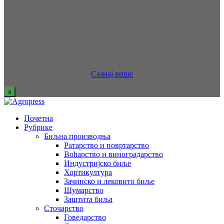
Сазнај више
x
Почетна
Рубрике
Биљна производња
Ратарство и повртарство
Воћарство и виноградарство
Индустријско биље
Хортикултура
Зачинско и лековито биље
Шумарство
Заштита биља
Сточарство
Говедарство