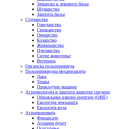
Зачинско и лековито биље
Шумарство
Заштита биља
Сточарство
Говедарство
Свињарство
Овчарство
Козарство
Живинарство
Пчеларство
Ситне животиње
Ветерина
Органска пољопривреда
Пољопривредна механизација
Лака
Тешка
Прикључне машине
Агроекологија и заштита животне средине
Обновљиви извори енергије (ОИЕ)
Екологија земљишта
Екологија вода
Агроекономија
Финансије
Аграрни буџет
Осигурање