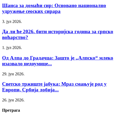
Шанса за домаћи сир: Основано национално
удружење сеоских сирара
3. јул 2026.
Да ли ће 2026. бити историјска година за српско
воћарство?
1. јул 2026.
Од Алпа до Градачца: Зашто је „Алпско“ млеко
изазвало недоумице...
29. јун 2026.
Светско тржиште јабука: Мраз смањује род у
Европи, Србија добија...
26. јун 2026.
Претрага