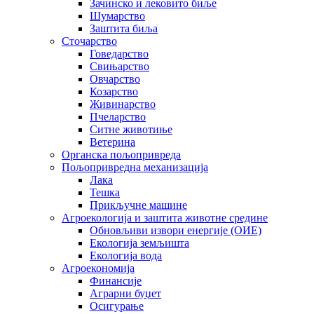
Зачинско и лековито биље
Шумарство
Заштита биља
Сточарство
Говедарство
Свињарство
Овчарство
Козарство
Живинарство
Пчеларство
Ситне животиње
Ветерина
Органска пољопривреда
Пољопривредна механизација
Лака
Тешка
Прикључне машине
Агроекологија и заштита животне средине
Обновљиви извори енергије (ОИЕ)
Екологија земљишта
Екологија вода
Агроекономија
Финансије
Аграрни буџет
Осигурање