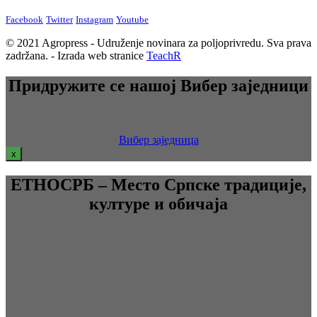
Facebook
Twitter
Instagram
Youtube
© 2021 Agropress - Udruženje novinara za poljoprivredu. Sva prava
zadržana. - Izrada web stranice
TeachR
Придружите се нашој Вибер заједници
Вибер заједница
x
ЕТНОСРБ – Место Српске традиције,
културе и обичаја