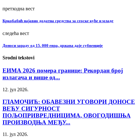
претходна вест
Кркобабић најавио додатна средства за сеоске куће и младе
следећа вест
Доноси зараду од 15. 000 евра, држава даје субвенције
Srodni tekstovi
ЕИМА 2026 помера границе: Рекордан број
излагача и више од...
12. јул 2026.
ГЛАМОЧИЋ: ОБАВЕЗНИ УГОВОРИ ДОНОСЕ
ВЕЋУ СИГУРНОСТ
ПОЉОПРИВРЕДНИЦИМА, ОВОГОДИШЊА
ПРОИЗВОДЊА МЕЂУ...
11. јул 2026.