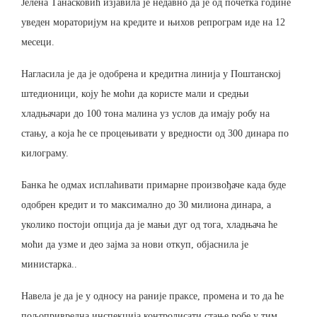
Јелена Танасковић изјавила је недавно да је од почетка године
уведен мораторијум на кредите и њихов репрограм иде на 12
месеци.
Нагласила је да је одобрена и кредитна линија у Поштанској
штедионици, коју ће моћи да користе мали и средњи
хладњачари до 100 тона малина уз услов да имају робу на
стању, а која ће се процењивати у вредности од 300 динара по
килограму.
Банка ће одмах исплаћивати примарне произвођаче када буде
одобрен кредит и то максимално до 30 милиона динара, а
уколико постоји опција да је мањи дуг од тога, хладњача ће
моћи да узме и део зајма за нови откуп, објаснила је
министарка..
Навела је да је у односу на раније праксе, промена и то да ће
пољопривредна инспекција контролисати стање робе у тим