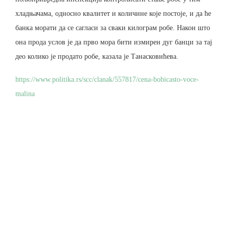
хладњачама, односно квалитет и количине које постоје, и да ће
банка морати да се сагласи за сваки килограм робе. Након што
она прода услов је да прво мора бити измирен дуг банци за тај
део колико је продато робе, казала је Танасковићева.
https://www.politika.rs/scc/clanak/557817/cena-bobicasto-voce-
malina