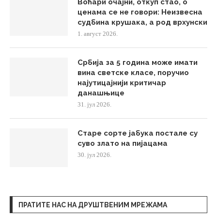
Воћари очајни, откуп стао, о
ценама се не говори: Неизвесна
судбина крушака, а род врхунски
1. август 2026.
Србија за 5 година може имати
вина светске класе, поручио
најутицајнији критичар
данашњице
31. јул 2026.
Старе сорте јабука постале су
суво злато на пијацама
30. јул 2026.
ПРАТИТЕ НАС НА ДРУШТВЕНИМ МРЕЖАМА