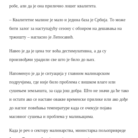
робе, али да је она прилично лошег квалитета.
– Квалитетне малине је мало и једина база је Србија. То може
бити залог за наступајућу сезону с обзиром на дешавања на
тржишту – нагласио је Лепосавић.
Навео је да је цена тог воћа дестимулативна, а да су
произвођачи урадили све што је било до њих.
Напоменуо је да је ситуација у главним малинарским
подручјима, где није било проблема с вишком влаге или
сушењем земљишта, за сада још добра. Што не значи да ће тако
и остати ако се наставе овакве временске прилике или ако дође
до наглог повећања температуре када се очекује појава
масовног сушења и проблема у малињацима.
Када је реч о сектору малинарства, министарка пољопривреде