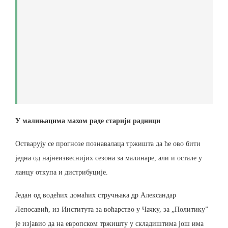
У малињацима махом раде старији радници
Остварују се прогнозе познавалаца тржишта да ће ово бити
једна од најнеизвеснијих сезона за малинаре, али и остале у
ланцу откупа и дистрибуције.
Један од водећих домаћих стручњака др Александар
Лепосавић, из Института за воћарство у Чачку, за „Политику”
је изјавио да на европском тржишту у складиштима још има