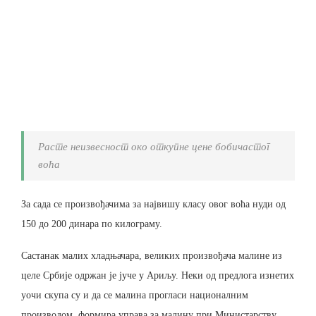
Расте неизвесност око откупне цене бобичастог
воћа
За сада се произвођачима за највишу класу овог воћа нуди од
150 до 200 динара по килограму.
Састанак малих хладњачара, великих произвођача малине из
целе Србије одржан је јуче у Ариљу. Неки од предлога изнетих
уочи скупа су и да се малина прогласи националним
производом, формира управа за малину при Министарству