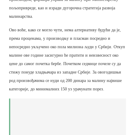
пољопривреде, као и изради дугорочна стратегија развоја
малинарства.
Ово воће, како се могло чути, нема алтернативу будући да је,
према проценама, у производњу и пласман посредно и
непосредно укључено око пола милиона људи у Србији. Откуп
малине ове године засигурно ће пратити и неизвесност око
цене до самог почетка бербе. Почетком седмице почеле су да
стижу понуде хладњачара из западне Србије. За овогодишњи
род произвођачима се нуди од 200 динара за малину највише
категорије, до минималних 150 уз урачунати порез.