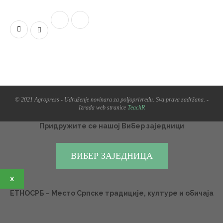
© 2021 Agropress - Udruženje novinara za poljoprivredu. Sva prava zadržana. -
Izrada web stranice
TeachR
Придружите се нашој Вибер заједници
ВИБЕР ЗАЈЕДНИЦА
X
ЕТНОСРБ – Место Српске традиције, културе и обичаја