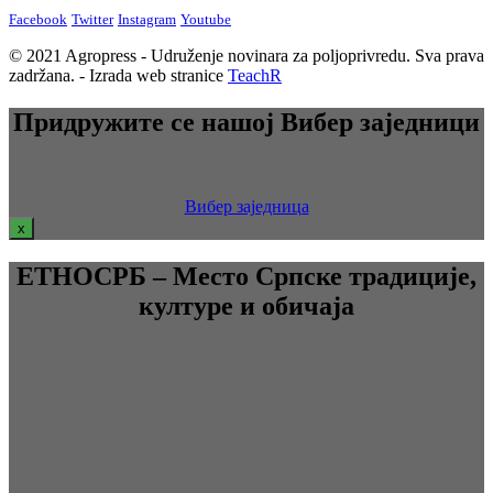
Facebook
Twitter
Instagram
Youtube
© 2021 Agropress - Udruženje novinara za poljoprivredu. Sva prava
zadržana. - Izrada web stranice
TeachR
Придружите се нашој Вибер заједници
Вибер заједница
x
ЕТНОСРБ – Место Српске традиције,
културе и обичаја