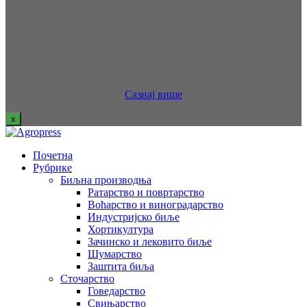
Сазнај више
x
Почетна
Рубрике
Биљна производња
Ратарство и повртарство
Воћарство и виноградарство
Индустријско биље
Хортикултура
Зачинско и лековито биље
Шумарство
Заштита биља
Сточарство
Говедарство
Свињарство