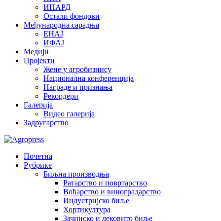
ИПАРД
Остали фондови
Међународна сарадња
ЕНАЈ
ИФАЈ
Медији
Пројекти
Жене у агробизнису
Национална конференција
Награде и признања
Рекордери
Галерија
Видео галерија
Задругарство
Почетна
Рубрике
Биљна производња
Ратарство и повртарство
Воћарство и виноградарство
Индустријско биље
Хортикултура
Зачинско и лековито биље