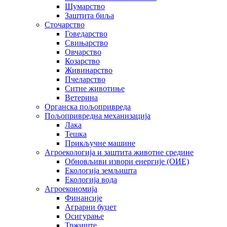
Шумарство
Заштита биља
Сточарство
Говедарство
Свињарство
Овчарство
Козарство
Живинарство
Пчеларство
Ситне животиње
Ветерина
Органска пољопривреда
Пољопривредна механизација
Лака
Тешка
Прикључне машине
Агроекологија и заштита животне средине
Обновљиви извори енергије (ОИЕ)
Екологија земљишта
Екологија вода
Агроекономија
Финансије
Аграрни буџет
Осигурање
Тржиште