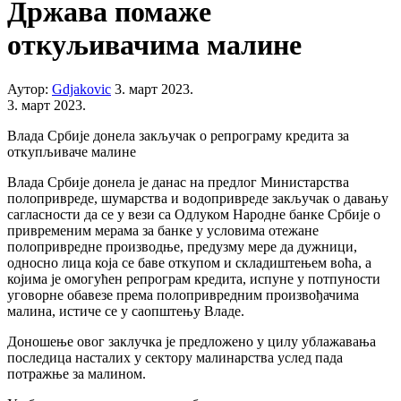
Држава помаже
откуљивачима малине
Аутор:
Gdjakovic
3. март 2023.
3. март 2023.
Влада Србије донела закључак о репрограму кредита за
откупљиваче малине
Влада Србије донела је данас на предлог Министарства
полопривреде, шумарства и водопривреде закључак о давању
сагласности да се у вези са Одлуком Народне банке Србије о
привременим мерама за банке у условима отежане
полопривредне производње, предузму мере да дужници,
односно лица која се баве откупом и складиштењем воћа, а
којима је омогућен репрограм кредита, испуне у потпуности
уговорне обавезе према полопривредним произвођачима
малина, истиче се у саопштењу Владе.
Доношење овог заклучка је предложено у цилу ублажавања
последица насталих у сектору малинарства услед пада
потражње за малином.