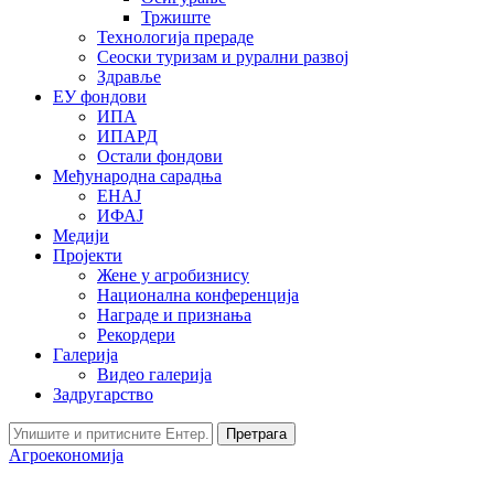
Тржиште
Технологија прераде
Сеоски туризам и рурални развој
Здравље
ЕУ фондови
ИПА
ИПАРД
Остали фондови
Међународна сарадња
ЕНАЈ
ИФАЈ
Медији
Пројекти
Жене у агробизнису
Национална конференција
Награде и признања
Рекордери
Галерија
Видео галерија
Задругарство
Претрага
Агроекономија