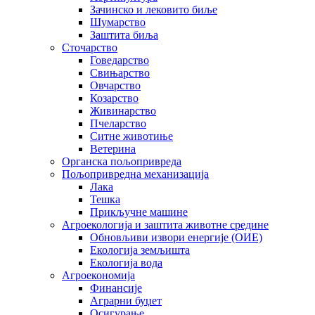
Зачинско и лековито биље
Шумарство
Заштита биља
Сточарство
Говедарство
Свињарство
Овчарство
Козарство
Живинарство
Пчеларство
Ситне животиње
Ветерина
Органска пољопривреда
Пољопривредна механизација
Лака
Тешка
Прикључне машине
Агроекологија и заштита животне средине
Обновљиви извори енергије (ОИЕ)
Екологија земљишта
Екологија вода
Агроекономија
Финансије
Аграрни буџет
Осигурање