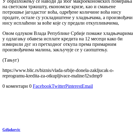
У образложењу се наводи да због макроекономских померања
на светском тржишту, економске кризе, као и смањене
потрошње јагодастог воћа, одређене количине воћа нису
продате, остале су ускладиштене у хладњачама, а произвођачи
нису исплаћени за воће које су предали откупливачима,
Овом одлуком Влада Републике Србије помаже хладњачарима
у одлагању обавеза исплате кредита на 12 месеци како би
измирили дуг из претходног откупа према примарним
произвођачима малина, закључује се у саопштењу.
(Тањуг)
https://www.blic.rs/biznis/vlada-srbije-donela-zakljucak-o-
reprogramu-kredita-za-otkupljivace-maline/l2xdmp9
0 коментари
0
Facebook
Twitter
Pinterest
Email
Gdjakovic