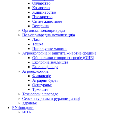
Овчарство
Козарство
Живинарство
Пчеларство
Ситне животиње
Ветерина
Органска пољопривреда
Пољопривредна механизација
Лака
Тешка
Прикључне машине
Агроекологија и заштита животне средине
Обновљиви извори енергије (ОИЕ)
Екологија земљишта
Екологија вода
Агроекономија
Финансије
Аграрни буџет
Осигурање
Тржиште
Технологија прераде
Сеоски туризам и рурални развој
Здравље
ЕУ фондови
ИПА