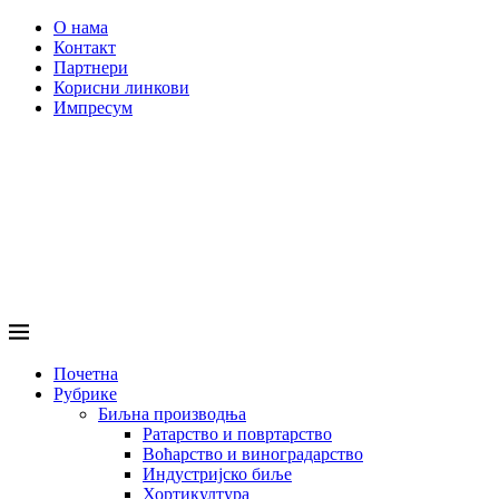
О нама
Контакт
Партнери
Корисни линкови
Импресум
Почетна
Рубрике
Биљна производња
Ратарство и повртарство
Воћарство и виноградарство
Индустријско биље
Хортикултура