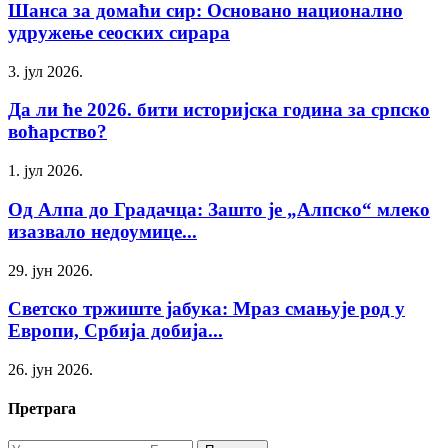
Шанса за домаћи сир: Основано национално
удружење сеоских сирара
3. јул 2026.
Да ли ће 2026. бити историјска година за српско
воћарство?
1. јул 2026.
Од Алпа до Градачца: Зашто је „Алпско“ млеко
изазвало недоумице...
29. јун 2026.
Светско тржиште јабука: Мраз смањује род у
Европи, Србија добија...
26. јун 2026.
Претрага