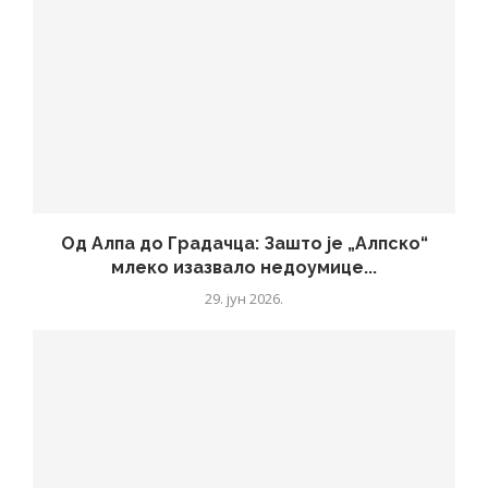
Од Алпа до Градачца: Зашто је „Алпско“
млеко изазвало недоумице...
29. јун 2026.