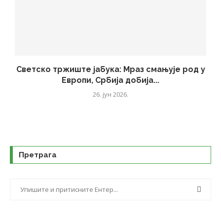
Светско тржиште јабука: Мраз смањује род у
Европи, Србија добија...
26. јун 2026.
Претрага