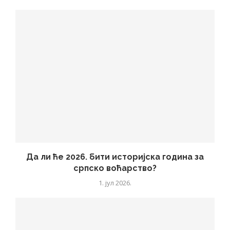
Да ли ће 2026. бити историјска година за
српско воћарство?
1. јул 2026.