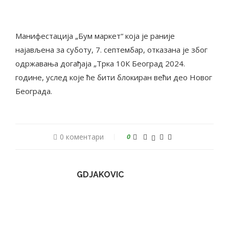
Манифестација „Бум маркет“ која је раније
најављена за суботу, 7. септембар, отказана је због
одржавања догађаја „Трка 10К Београд 2024.
године, услед које ће бити блокиран већи део Новог
Београда.
0 коментари
0
GDJAKOVIC