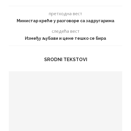
претходна вест
Министар креће у разговоре са задругарима
следећа вест
Између љубави и цене тешко се бира
SRODNI TEKSTOVI