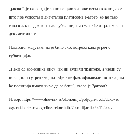
Ђаковић је казао да је за пољопривреднике веома важно да се
што пре успостави дигитална платформа е-аграр, ер ће тако
много лакше долазити до субвенција, а смањиће и трошкове и
документацију.
Нагласио, међутим, да је било злоупотреба када је реч о
субвенцијама.
„Неки од корисника нису чак ни купили тракторе, а узели су
новац или су, рецимо, на туђе име фалсификовали потписе, па
ће полиција имати чиме да се бави“, казао је Ђаковић.
Извор: https://www.dnevnik.rs/ekonomija/poljoprivreda/dakovic-
agrarni-budet-ove-godine-rekordnih-70-milijardi-09-11-2022