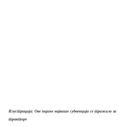
Илустрација: Ове године највише субвенција се тражило за
тракторе