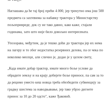
Наглашава да ће тај број прећи 4.000, јер тренутно има још 500
предмета са захтевима за набавку трактора у Министарству
пољопривреде, док су не тако давно, како каже, стајали
годинама, зато што није било довољно интересената.
Упозорава, међутим, да је тешко доћи до трактора јер их нема
на лагеру и то због недостатка резервних делова, па се чека по
неколико месеци, али слично је, додао је у целом свету,
„Када имате добар трактор, имате много боље услове да
обрадите земљу и на крају добијете боље приносе, па сам за то
да рецимо уместо кеш новца треба обезбедити субвенцију за
градњу шистема за наводњавање, јер тако убрзо дигнете
принос за 10 до 20 одсто“, каже Ђаковић.