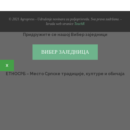
© 2021 Agropress - Udruženje novinara za poljoprivredu. Sva prava zadržana. -
Izrada web stranice
TeachR
Придружите се нашој Вибер заједници
ВИБЕР ЗАЈЕДНИЦА
X
ЕТНОСРБ – Место Српске традиције, културе и обичаја