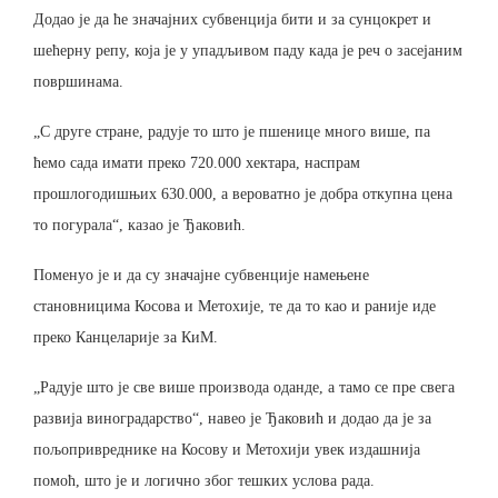
Додао је да ће значајних субвенција бити и за сунцокрет и
шећерну репу, која је у упадљивом паду када је реч о засејаним
површинама.
„С друге стране, радује то што је пшенице много више, па
ћемо сада имати преко 720.000 хектара, наспрам
прошлогодишњих 630.000, а вероватно је добра откупна цена
то погурала“, казао је Ђаковић.
Поменуо је и да су значајне субвенције намењене
становницима Косова и Метохије, те да то као и раније иде
преко Канцеларије за КиМ.
„Радује што је све више производа оданде, а тамо се пре свега
развија виноградарство“, навео је Ђаковић и додао да је за
пољопривреднике на Косову и Метохији увек издашнија
помоћ, што је и логично због тешких услова рада.