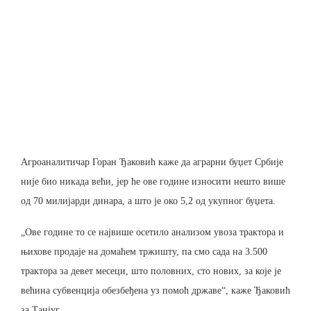
Агроаналитичар Горан Ђаковић каже да аграрни буџет Србије
није био никада већи, јер ће ове године износити нешто више
од 70 милијарди динара, а што је око 5,2 од укупног буџета.
„Ове године то се највише осетило анализом увоза трактора и
њихове продаје на домаћем тржишту, па смо сада на 3.500
трактора за девет месеци, што половних, сто нових, за које је
већина субвенција обезбеђена уз помоћ државе“, каже Ђаковић
за Танјуг.