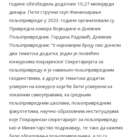
године обезбедила додатних 10,27 милијарди
динара. Пети стручни скуп Финансирање
пољопривреде у 2023. године организовали су
Привредна комора Војводине и Дневник
Пољопривредник. Гордана Радовић, Дневник
Пољопривредник: “У најновијем броју смо донели
два тематска додатка. Један је посвећен
конкурсима покрајинског Секретаријата за
пољопривреду и је намењен пољопривредним
газдинствима, а други је тематски додатак
усмерен на конкурсе који ће бити усмерени ка
локалним самоуправама, ка средњим
пољопривредним школама, пољопривредним
факултетима, научно-образовним институцијама
које Покрајински секретаријат за пољопривреду
као и Министарство подржавају, те тако да кажемо
базе образовања пољопривредника, а то су