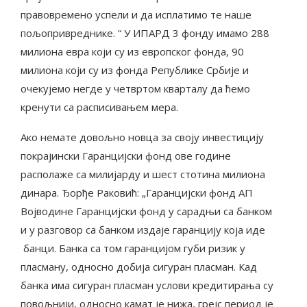
правовремено успели и да исплатимо те наше
пољопривреднике. “ У ИПАРД 3 фонду имамо 288
милиона евра који су из европског фонда, 90
милиона који су из фонда Републике Србије и
очекујемо негде у четвртом кварталу да ћемо
кренути са расписивањем мера.
Ако немате довољно новца за своју инвестицију
покрајински Гаранцијски фонд ове године
располаже са милијарду и шест стотина милиона
динара. Ђорђе Раковић: „Гаранцијски фонд АП
Војводине Гаранцијски фонд у сарадњи са банком
и у разговор са банком издаје гаранцију која иде
банци. Банка са том гаранцијом губи ризик у
пласману, односно добија сигуран пласман. Кад
банка има сигуран пласман услови кредитирања су
повољнији, односно камат је нижа, грејс период је