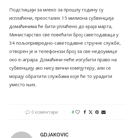
Подстицаји за млеко за прошлу годину су
исплаћени, преосталих 15 милиона субвенција
домаћинима ће бити уплаћено до краја марта,
Министарство све повећати број саветодаваца у
34 пољопривредно-саветодавне стручне службе,
отворен је и телефонски број за све недоумице
око е-аграра. Домаћини неће изгубити право на
субвенцију ако нису вични компјутеру, али се
морају обратити службама које ће то урадити
уместо њих.
0 коментари
0
GDJAKOVIC