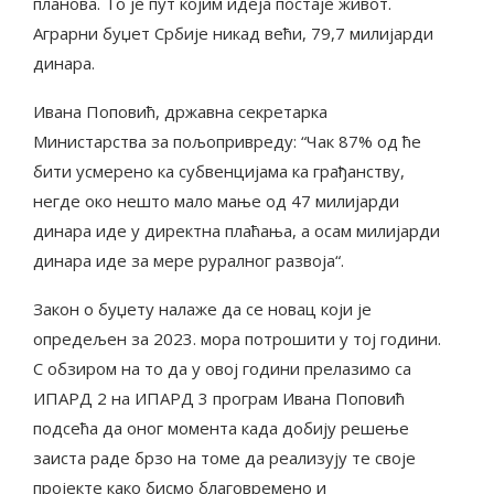
планова. То је пут којим идеја постаје живот.
Аграрни буџет Србије никад већи, 79,7 милијарди
динара.
Ивана Поповић, државна секретарка
Министарства за пољопривреду: “Чак 87% од ће
бити усмерено ка субвенцијама ка грађанству,
негде око нешто мало мање од 47 милијарди
динара иде у директна плаћања, а осам милијарди
динара иде за мере руралног развоја“.
Закон о буџету налаже да се новац који је
опредељен за 2023. мора потрошити у тој години.
С обзиром на то да у овој години прелазимо са
ИПАРД 2 на ИПАРД 3 програм Ивана Поповић
подсећа да оног момента када добију решење
заиста раде брзо на томе да реализују те своје
пројекте како бисмо благовремено и