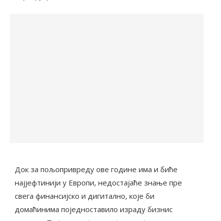
Док за пољопривреду ове године има и биће
најјефтинији у Европи, недостајаће знање пре
свега финансијско и дигитално, које би
домаћинима поједноставило израду бизнис