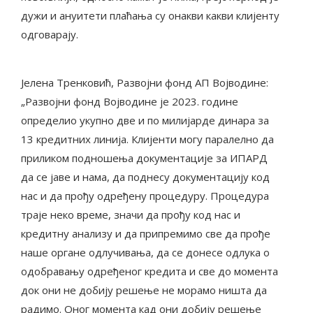
дужи и ануитети плаћања су онакви какви клијенту
одговарају.
Јелена Тренковић, Развојни фонд АП Војводине:
„Развојни фонд Војводине је 2023. године
определио укупно две и по милијарде динара за
13 кредитних линија. Клијенти могу паралелно да
приликом подношења документације за ИПАРД
да се јаве и нама, да поднесу документацију код
нас и да прођу одређену процедуру. Процедура
траје неко време, значи да прођу код нас и
кредитну анализу и да припремимо све да прође
наше органе одлучивања, да се донесе одлука о
одобравању одређеног кредита и све до момента
док они не добију решење не морамо ништа да
радимо. Оног момента кад они добију решење