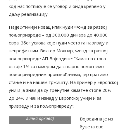
код нас потписује се уговор и онда крећемо у
даљу реализацију.
Најјефтинији новац ипак нуди Фонд за развој
пољопривреде – од 300.000 динара до 40.000
евра. Због услова које нуди често га називају и
непрофитним. Виктор Молнар, Фонд за развој
пољопривреде АП Војводине: “Каматна стопа
остаје 1% са намером да стварно помогнемо
пољопривредним произвођачима, јер пратимо
стање и на нашем тржишту. На пример у Европској
унији ја знам да су тренутне каматне стопе 20%
до 24% и чак и изнад у Европској унији и за
привреду и за пољопривреду“.
Гордана Радовић, Дневник
Пољопривредник (фото
лична архива)
Војводина је из
буџета ове