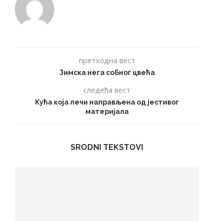
претходна вест
Зимска нега собног цвећа
следећа вест
Кућа која лечи направљена од јестивог
материјала
SRODNI TEKSTOVI