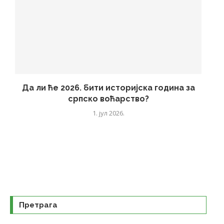
Да ли ће 2026. бити историјска година за
српско воћарство?
1. јул 2026.
Претрага