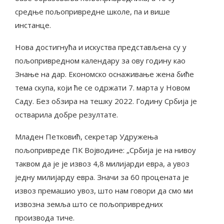
средње пољопривредне школе, па и више
инстанце.
Нова достигнућа и искуства представљена су у
пољопривредном календару за ову годину као
Знање на дар. Економско оснаживање жена биће
тема скупа, који ће се одржати 7. марта у Новом
Саду. Без обзира на тешку 2022. Годину Србија је
остварила добре резултате.
Младен Петковић, секретар Удружења
пољопривреде ПК Војводине: „Србија је на нивоу
таквом да је је извоз 4,8 милијарди евра, а увоз
једну милијарду евра. Значи за 60 процената је
извоз премашио увоз, што нам говори да смо ми
извозна земља што се пољопривредних
производа тиче.