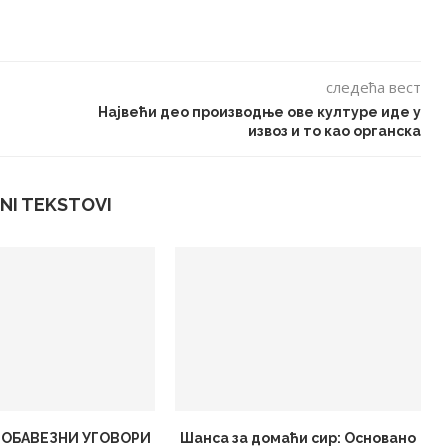
следећа вест
Највећи део производње ове културе иде у
извоз и то као органска
NI TEKSTOVI
 ОБАВЕЗНИ УГОВОРИ
Шанса за домаћи сир: Основано