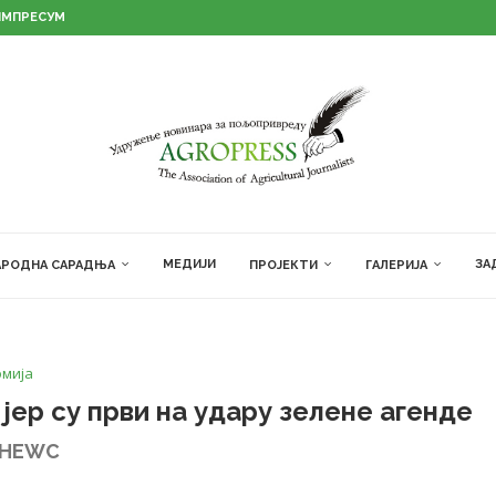
ИМПРЕСУМ
МЕДИЈИ
ЗА
РОДНА САРАДЊА
ПРОЈЕКТИ
ГАЛЕРИЈА
мија
ер су први на удару зелене агенде
ОНЕWС