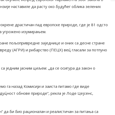
ензије наставиле да расту око будућег облика зелених
еокрене драстичан пад европске природе, где је 81 одсто
та угрожено изумирањем.
тране пољопривредне заједнице и оних са десне стране
вреду (АГРИ) и рибарство (ПЕЦХ) вец́ гласали за потпуно
са једним јасним циљем: „да се осигура да закон о
мо га назад Комисији и заиста питамо где виде
удуц́ност обнове природе“, рекла је Лоде Цејсенс,
н“ да би био рационалан и реалистичан за питања са