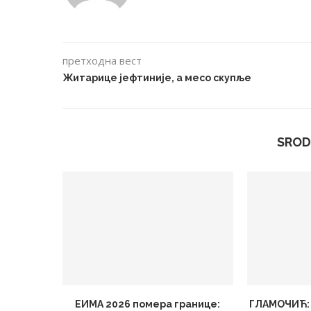
претходна вест
Житарице јефтиније, а месо скупље
SROD
ЕИМА 2026 помера границе:
ГЛАМОЧИЋ: