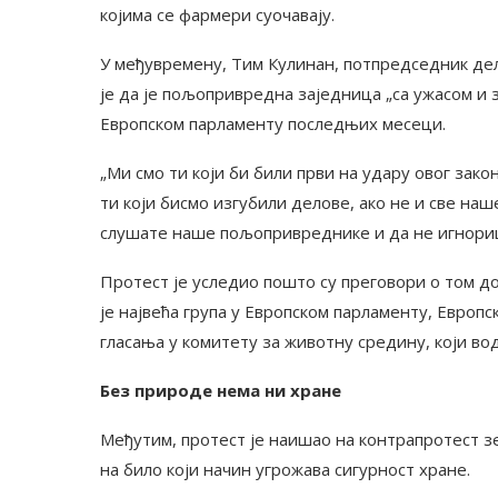
којима се фармери суочавају.
У међувремену, Тим Кулинан, потпредседник 
је да је пољопривредна заједница „са ужасом и 
Европском парламенту последњих месеци.
„Ми смо ти који би били први на удару овог зако
ти који бисмо изгубили делове, ако не и све на
слушате наше пољопривреднике и да не игнорише
Протест је уследио пошто су преговори о том до
је највећа група у Европском парламенту, Европс
гласања у комитету за животну средину, који во
Без природе нема ни хране
Међутим, протест је наишао на контрапротест зе
на било који начин угрожава сигурност хране.