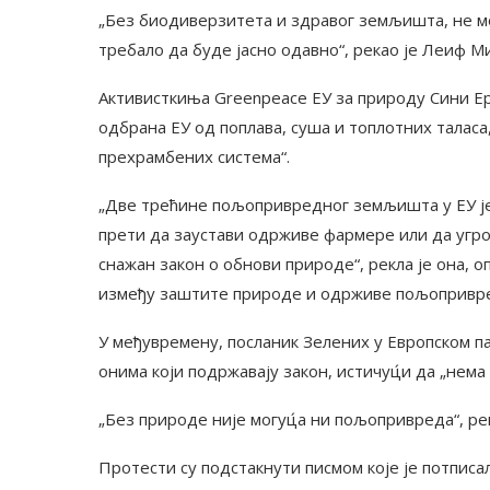
„Без биодиверзитета и здравог земљишта, не м
требало да буде јасно одавно“, рекао је Леиф М
Активисткиња Greenpeace ЕУ за природу Сини Ера
одбрана ЕУ од поплава, суша и топлотних талас
прехрамбених система“.
„Две трећине пољопривредног земљишта у ЕУ је
прети да заустави одрживе фармере или да угро
снажан закон о обнови природе“, рекла је она, оп
између заштите природе и одрживе пољопривре
У међувремену, посланик Зелених у Европском п
онима који подржавају закон, истичуц́и да „нем
„Без природе није могуц́а ни пољопривреда“, рек
Протести су подстакнути писмом које је потписа