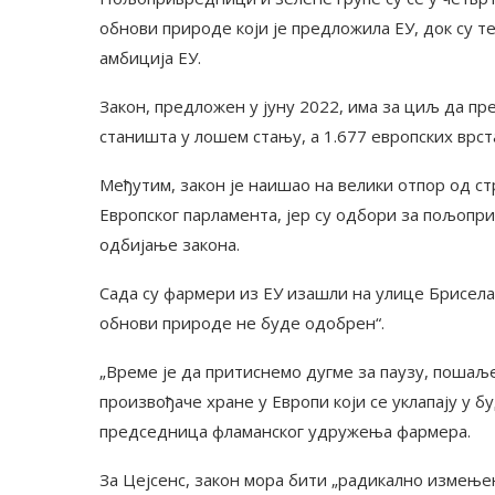
обнови природе који је предложила ЕУ, док су т
амбиција ЕУ.
Закон, предложен у јуну 2022, има за циљ да пр
станишта у лошем стању, а 1.677 европских врс
Међутим, закон је наишао на велики отпор од с
Европског парламента, јер су одбори за пољопри
одбијање закона.
Сада су фармери из ЕУ изашли на улице Брисела 
обнови природе не буде одобрен“.
„Време је да притиснемо дугме за паузу, пошаље
произвођаче хране у Европи који се уклапају у б
председница фламанског удружења фармера.
За Цејсенс, закон мора бити „радикално измење