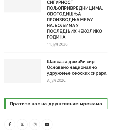
СИГУРНОСТ
ПОЉОПРИВРЕДНИЦИМА,
ОВОГОДИШЊА
ПРОИЗВОДЊА МЕЂУ
НАЈБОЉИМА У
ПОСЛЕДЊИХ НЕКОЛИКО
ГОДИНА
11. јул 2026.
Шанса за домаћи сир:
Основано национално
удружење сеоских сирара
3. јул 2026.
Пратите нас на друштвеним мрежама