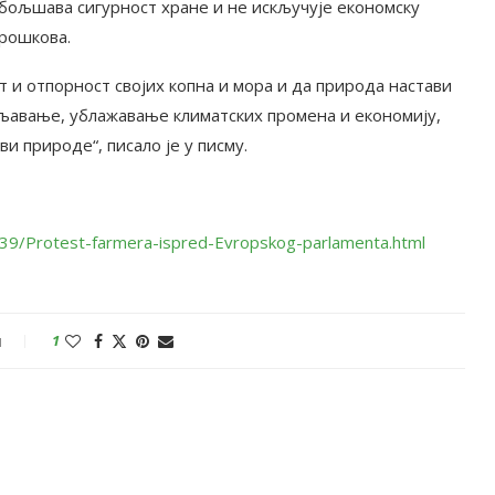
обољшава сигурност хране и не искључује економску
трошкова.
 и отпорност својих копна и мора и да природа настави
љавање, ублажавање климатских промена и економију,
и природе“, писало је у писму.
1739/Protest-farmera-ispred-Evropskog-parlamenta.html
и
1