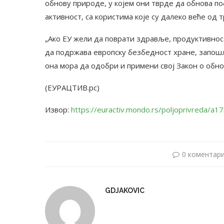
обнову природе, у којем они тврде да обнова п
активност, са користима које су далеко веће од 
„Ако ЕУ жели да поврати здравље, продуктивност
да подржава европску безбедност хране, запош
она мора да одобри и примени свој Закон о обнов
(ЕУРАЦТИВ.рс)
Извор:
https://euractiv.mondo.rs/poljoprivreda/a
0 коментар
GDJAKOVIC