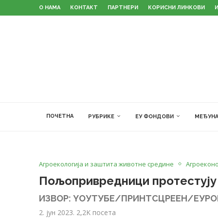
О НАМА
КОНТАКТ
ПАРТНЕРИ
КОРИСНИ ЛИНКОВИ
ПОЧЕТНА
РУБРИКЕ
ЕУ ФОНДОВИ
МЕЂУНА
Агроекологија и заштита животне средине
Агроеконо
Пољопривредници протестују ј
ИЗВОР: YОУТУБЕ/ПРИНТСЦРЕЕН/ЕУР
2. јун 2023.
2,2K
посета