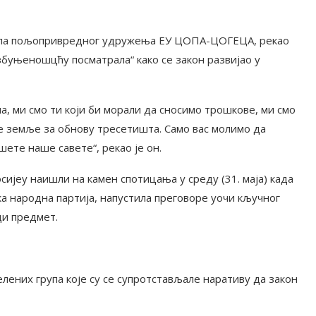
дела пољопривредног удружења ЕУ ЦОПА-ЦОГЕЦА, рекао
збуњеношцћу посматрала“ како се закон развијао у
на, ми смо ти који би морали да сносимо трошкове, ми смо
ше земље за обнову тресетишта. Само вас молимо да
те наше савете“, рекао је он.
сијеу наишли на камен спотицања у среду (31. маја) када
ка народна партија, напустила преговоре уочи кључног
ди предмет.
лених група које су се супротстављале наративу да закон