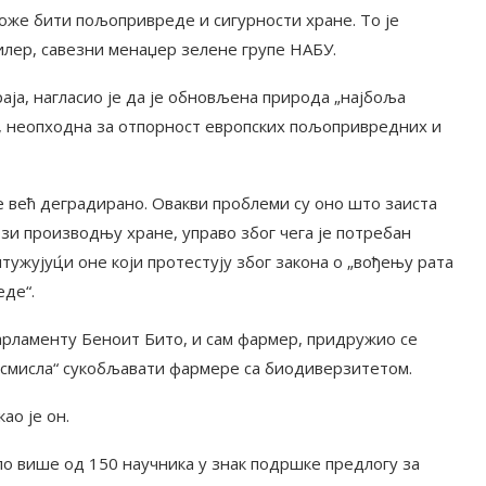
оже бити пољопривреде и сигурности хране. То је
илер, савезни менаџер зелене групе НАБУ.
ја, нагласио је да је обновљена природа „најбоља
а, неопходна за отпорност европских пољопривредних и
 већ деградирано. Овакви проблеми су оно што заиста
зи производњу хране, управо због чега је потребан
тужујуц́и оне који протестују због закона о „вођењу рата
де“.
арламенту Беноит Бито, и сам фармер, придружио се
а смисла“ сукобљавати фармере са биодиверзитетом.
ао је он.
ло више од 150 научника у знак подршке предлогу за