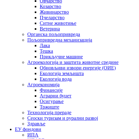
Овчарство
Козарство
Живинарство
Пчеларство
Ситне животиње
Ветерина
Органска пољопривреда
Пољопривредна механизација
Лака
Тешка
Прикључне машине
Агроекологија и заштита животне средине
Обновљиви извори енергије (ОИЕ)
Екологија земљишта
Екологија вода
Агроекономија
Финансије
Аграрни буџет
Осигурање
Тржиште
Технологија прераде
Сеоски туризам и рурални развој
Здравље
ЕУ фондови
ИПА