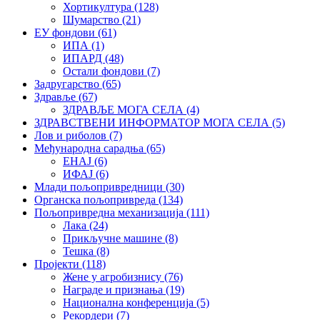
Хортикултура
(128)
Шумарство
(21)
ЕУ фондови
(61)
ИПА
(1)
ИПАРД
(48)
Остали фондови
(7)
Задругарство
(65)
Здравље
(67)
ЗДРАВЉЕ МОГА СЕЛА
(4)
ЗДРАВСТВЕНИ ИНФОРМАТОР МОГА СЕЛА
(5)
Лов и риболов
(7)
Међународна сарадња
(65)
ЕНАЈ
(6)
ИФАЈ
(6)
Млади пољопривредници
(30)
Органска пољопривреда
(134)
Пољопривредна механизација
(111)
Лака
(24)
Прикључне машине
(8)
Тешка
(8)
Пројекти
(118)
Жене у агробизнису
(76)
Награде и признања
(19)
Национална конференција
(5)
Рекордери
(7)