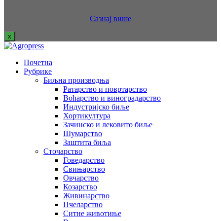
Сазнај више
x
Почетна
Рубрике
Биљна производња
Ратарство и повртарство
Воћарство и виноградарство
Индустријско биље
Хортикултура
Зачинско и лековито биље
Шумарство
Заштита биља
Сточарство
Говедарство
Свињарство
Овчарство
Козарство
Живинарство
Пчеларство
Ситне животиње