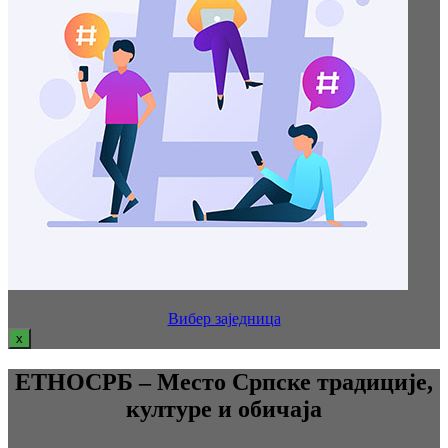
Вибер заједница
x
ЕТНОСРБ – Место Српске традиције,
културе и обичаја