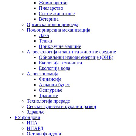
Живинарство
Пчеларство
Ситне животиње
Ветерина
Органска пољопривреда
Пољопривредна механизација
Лака
Тешка
Прикључне машине
Агроекологија и заштита животне средине
Обновљиви извори енергије (ОИЕ)
Екологија земљишта
Екологија вода
Агроекономија
Финансије
Аграрни буџет
Осигурање
Тржиште
Технологија прераде
Сеоски туризам и рурални развој
Здравље
ЕУ фондови
ИПА
ИПАРД
Остали фондови