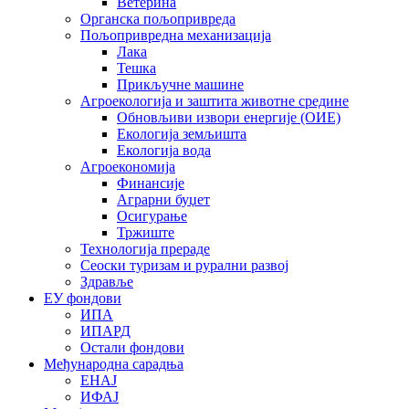
Ветерина
Органска пољопривреда
Пољопривредна механизација
Лака
Тешка
Прикључне машине
Агроекологија и заштита животне средине
Обновљиви извори енергије (ОИЕ)
Екологија земљишта
Екологија вода
Агроекономија
Финансије
Аграрни буџет
Осигурање
Тржиште
Технологија прераде
Сеоски туризам и рурални развој
Здравље
ЕУ фондови
ИПА
ИПАРД
Остали фондови
Међународна сарадња
ЕНАЈ
ИФАЈ