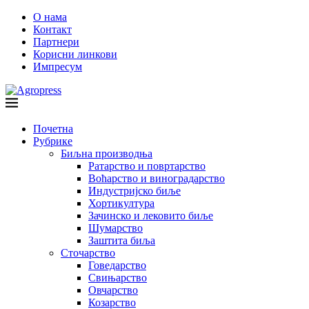
О нама
Контакт
Партнери
Корисни линкови
Импресум
Почетна
Рубрике
Биљна производња
Ратарство и повртарство
Воћарство и виноградарство
Индустријско биље
Хортикултура
Зачинско и лековито биље
Шумарство
Заштита биља
Сточарство
Говедарство
Свињарство
Овчарство
Козарство