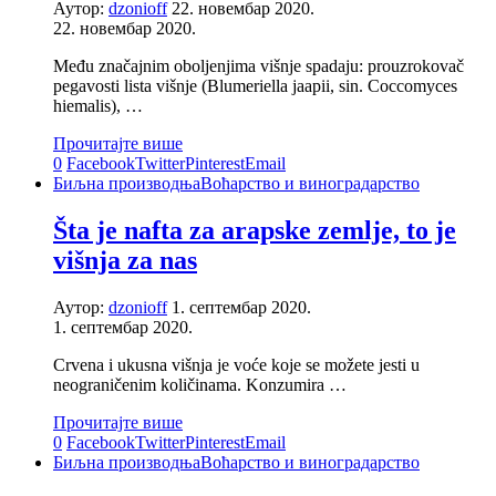
Аутор:
dzonioff
22. новембар 2020.
22. новембар 2020.
Među značajnim oboljenjima višnje spadaju: prouzrokovač
pegavosti lista višnje (Blumeriella jaapii, sin. Coccomyces
hiemalis), …
Прочитајте више
0
Facebook
Twitter
Pinterest
Email
Биљна производња
Воћарство и виноградарство
Šta je nafta za arapske zemlje, to je
višnja za nas
Аутор:
dzonioff
1. септембар 2020.
1. септембар 2020.
Crvena i ukusna višnja je voće koje se možete jesti u
neograničenim količinama. Konzumira …
Прочитајте више
0
Facebook
Twitter
Pinterest
Email
Биљна производња
Воћарство и виноградарство