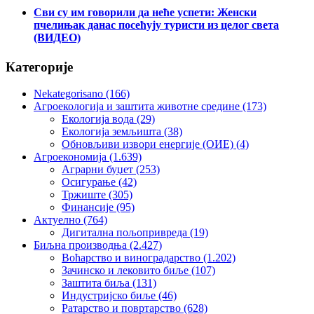
Сви су им говорили да неће успети: Женски
пчелињак данас посећују туристи из целог света
(ВИДЕО)
Категорије
Nekategorisano
(166)
Агроекологија и заштита животне средине
(173)
Екологија вода
(29)
Екологија земљишта
(38)
Обновљиви извори енергије (ОИЕ)
(4)
Агроекономија
(1.639)
Аграрни буџет
(253)
Осигурање
(42)
Тржиште
(305)
Финансије
(95)
Актуелно
(764)
Дигитална пољопривреда
(19)
Биљна производња
(2.427)
Воћарство и виноградарство
(1.202)
Зачинско и лековито биље
(107)
Заштита биља
(131)
Индустријско биље
(46)
Ратарство и повртарство
(628)