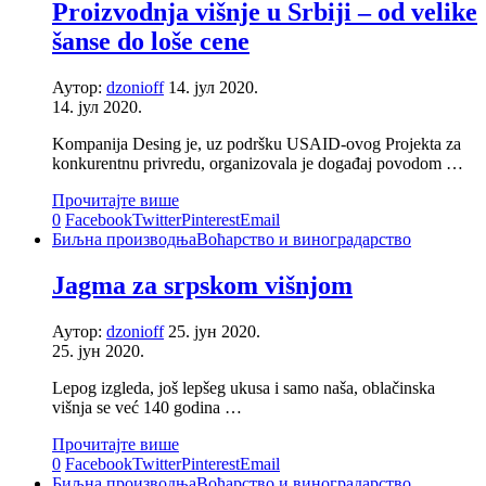
Proizvodnja višnje u Srbiji – od velike
šanse do loše cene
Аутор:
dzonioff
14. јул 2020.
14. јул 2020.
Kompanija Desing je, uz podršku USAID-ovog Projekta za
konkurentnu privredu, organizovala je događaj povodom …
Прочитајте више
0
Facebook
Twitter
Pinterest
Email
Биљна производња
Воћарство и виноградарство
Jagma za srpskom višnjom
Аутор:
dzonioff
25. јун 2020.
25. јун 2020.
Lepog izgleda, još lepšeg ukusa i samo naša, oblačinska
višnja se već 140 godina …
Прочитајте више
0
Facebook
Twitter
Pinterest
Email
Биљна производња
Воћарство и виноградарство