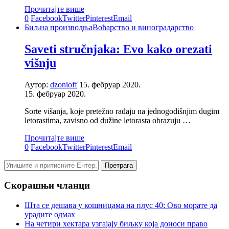
Прочитајте више
0
Facebook
Twitter
Pinterest
Email
Биљна производња
Воћарство и виноградарство
Saveti stručnjaka: Evo kako orezati
višnju
Аутор:
dzonioff
15. фебруар 2020.
15. фебруар 2020.
Sorte višanja, koje pretežno rađaju na jednogodišnjim dugim
letorastima, zavisno od dužine letorasta obrazuju …
Прочитајте више
0
Facebook
Twitter
Pinterest
Email
Скорашњи чланци
Шта се дешава у кошницама на плус 40: Ово морате да
урадите одмах
На четири хектара узгајају биљку која доноси право