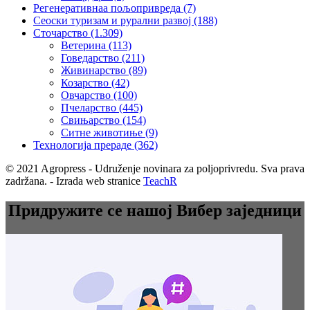
Регенеративнаа пољопривреда
(7)
Сеоски туризам и рурални развој
(188)
Сточарство
(1.309)
Ветерина
(113)
Говедарство
(211)
Живинарство
(89)
Козарство
(42)
Овчарство
(100)
Пчеларство
(445)
Свињарство
(154)
Ситне животиње
(9)
Технологија прераде
(362)
© 2021 Agropress - Udruženje novinara za poljoprivredu. Sva prava
zadržana. - Izrada web stranice
TeachR
Придружите се нашој Вибер заједници