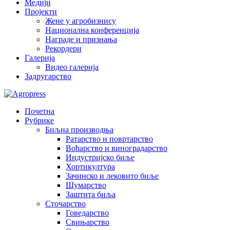
Медији
Пројекти
Жене у агробизнису
Национална конференција
Награде и признања
Рекордери
Галерија
Видео галерија
Задругарство
Почетна
Рубрике
Биљна производња
Ратарство и повртарство
Воћарство и виноградарство
Индустријско биље
Хортикултура
Зачинско и лековито биље
Шумарство
Заштита биља
Сточарство
Говедарство
Свињарство