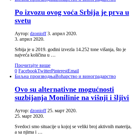
Po izvozu ovog voća Srbija je prva u
svetu
Аутор:
dzonioff
3. април 2020.
3. април 2020.
Srbija je u 2019. godini izvezla 14.252 tone višanja, što je
najveća količina u …
Прочитајте више
0
Facebook
Twitter
Pinterest
Email
Биљна производња
Воћарство и виноградарство
Ovo su alternativne mogućnosti
suzbijanja Monilinie na višnji i šljivi
Аутор:
dzonioff
25. март 2020.
25. март 2020.
Svedoci smo situacije u kojoj se veliki broj aktivnih materija,
a sa njima i …