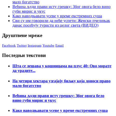
мало богатство
Већина људи прави исту грешку: Због овога бело вино
губи мирис и укус
Како наводњавати усеве у време екстремних суша
Сви су им говорили да неће успети: Женски пчелињак
данас посећују туристи из целог света (ВИДЕО)
Друштвене мреже
Facebook
Twitter
Instagram
Youtube
Email
Последњи текстови
Шта се дешава у кошницама на плус 40: Ово морате
да урадите...
На четири хектара узгајају биљку која доноси право
мало богатство
Већина људи прави исту грешку: Због овога бело
вино губи мирис и укус
Како наводњавати усеве у време екстремних суша