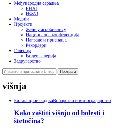
Међународна сарадња
ЕНАЈ
ИФАЈ
Медији
Пројекти
Жене у агробизнису
Национална конференција
Награде и признања
Рекордери
Галерија
Видео галерија
Задругарство
Претрага
višnja
Биљна производња
Воћарство и виноградарство
Kako zaštiti višnju od bolesti i
štetočina?