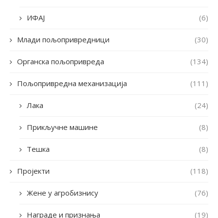
ИФАЈ
(6)
Млади пољопривредници
(30)
Органска пољопривреда
(134)
Пољопривредна механизација
(111)
Лака
(24)
Прикључне машине
(8)
Тешка
(8)
Пројекти
(118)
Жене у агробизнису
(76)
Награде и признања
(19)