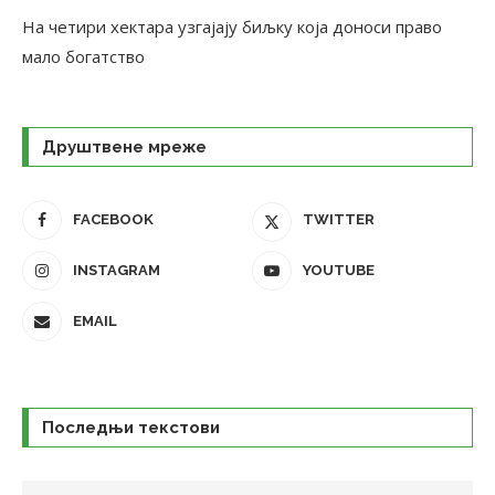
На четири хектара узгајају биљку која доноси право
мало богатство
Друштвене мреже
FACEBOOK
TWITTER
INSTAGRAM
YOUTUBE
EMAIL
Последњи текстови