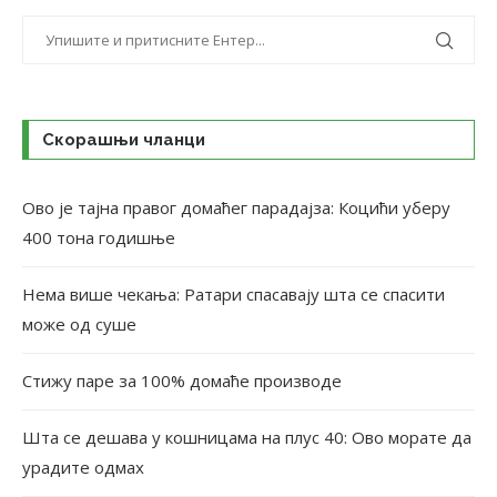
Скорашњи чланци
Ово је тајна правог домаћег парадајза: Коцићи уберу
400 тона годишње
Нема више чекања: Ратари спасавају шта се спасити
може од суше
Стижу паре за 100% домаће производе
Шта се дешава у кошницама на плус 40: Ово морате да
урадите одмах