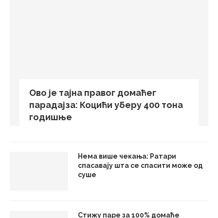
Ово је тајна правог домаћег
парадајза: Коцићи уберу 400 тона
годишње
Нема више чекања: Ратари
спасавају шта се спасити може од
суше
Стижу паре за 100% домаће