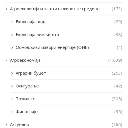
Агроекологија и заштита животне средине
(173)
Екологија вода
(29)
Екологија земљишта
(38)
Обновљиви извори енергије (ОИЕ)
(4)
Агроекономија
(1.639)
Аграрни буџет
(253)
Осигурање
(42)
Тржиште
(305)
Финансије
(95)
Актуелно
(766)