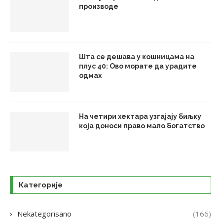
производе
Шта се дешава у кошницама на
плус 40: Ово морате да урадите
одмах
На четири хектара узгајају биљку
која доноси право мало богатство
Категорије
Nekategorisano
(166)