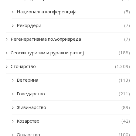
Национална конференција
(5)
Рекордери
(7)
Регенеративнаа пољопривреда
(7)
Сеоски туризам и рурални развој
(188)
Сточарство
(1.309)
Ветерина
(113)
Говедарство
(211)
Живинарство
(89)
Козарство
(42)
Овчарство
(100)