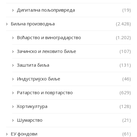
Дигитална пољопривреда
(19)
Биљна производња
(2.428)
Воћарство и виноградарство
(1.202)
Зачинско и лековито биље
(107)
Заштита биља
(131)
Индустријско биље
(46)
Ратарство и повртарство
(629)
Хортикултура
(128)
Шумарство
(21)
ЕУ фондови
(61)