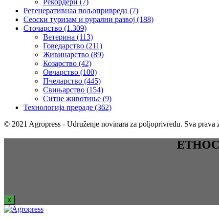
Рекордери
(7)
Регенеративнаа пољопривреда
(7)
Сеоски туризам и рурални развој
(188)
Сточарство
(1.309)
Ветерина
(113)
Говедарство
(211)
Живинарство
(89)
Козарство
(42)
Овчарство
(100)
Пчеларство
(445)
Свињарство
(154)
Ситне животиње
(9)
Технологија прераде
(362)
© 2021 Agropress - Udruženje novinara za poljoprivredu. Sva prava z
ЕТНОСРБ
x