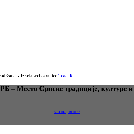
adržana. - Izrada web stranice
TeachR
 – Место Српске традиције, културе и
Сазнај више