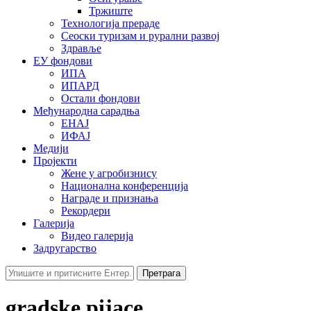
Тржиште
Технологија прераде
Сеоски туризам и рурални развој
Здравље
ЕУ фондови
ИПА
ИПАРД
Остали фондови
Међународна сарадња
ЕНАЈ
ИФАЈ
Медији
Пројекти
Жене у агробизнису
Национална конференција
Награде и признања
Рекордери
Галерија
Видео галерија
Задругарство
Претрага
gradske pijace