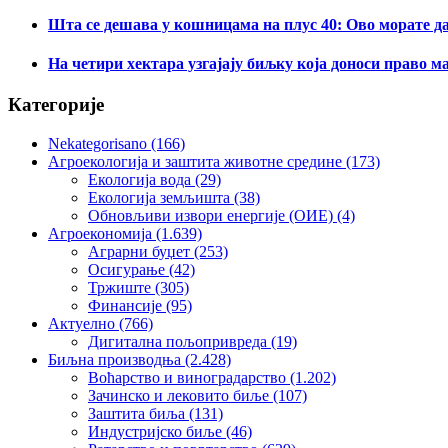
Шта се дешава у кошницама на плус 40: Ово морате д
На четири хектара узгајају биљку која доноси право м
Категорије
Nekategorisano
(166)
Агроекологија и заштита животне средине
(173)
Екологија вода
(29)
Екологија земљишта
(38)
Обновљиви извори енергије (ОИЕ)
(4)
Агроекономија
(1.639)
Аграрни буџет
(253)
Осигурање
(42)
Тржиште
(305)
Финансије
(95)
Актуелно
(766)
Дигитална пољопривреда
(19)
Биљна производња
(2.428)
Воћарство и виноградарство
(1.202)
Зачинско и лековито биље
(107)
Заштита биља
(131)
Индустријско биље
(46)