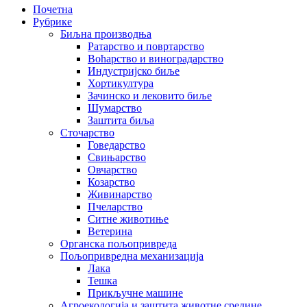
Почетна
Рубрике
Биљна производња
Ратарство и повртарство
Воћарство и виноградарство
Индустријско биље
Хортикултура
Зачинско и лековито биље
Шумарство
Заштита биља
Сточарство
Говедарство
Свињарство
Овчарство
Козарство
Живинарство
Пчеларство
Ситне животиње
Ветерина
Органска пољопривреда
Пољопривредна механизација
Лака
Тешка
Прикључне машине
Агроекологија и заштита животне средине