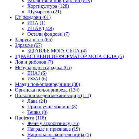
Ратарство и повртарство
(629)
Хортикултура
(128)
Шумарство
(21)
ЕУ фондови
(61)
ИПА
(1)
ИПАРД
(48)
Остали фондови
(7)
Задругарство
(65)
Здравље
(67)
ЗДРАВЉЕ МОГА СЕЛА
(4)
ЗДРАВСТВЕНИ ИНФОРМАТОР МОГА СЕЛА
(5)
Лов и риболов
(7)
Међународна сарадња
(65)
ЕНАЈ
(6)
ИФАЈ
(6)
Млади пољопривредници
(30)
Органска пољопривреда
(134)
Пољопривредна механизација
(111)
Лака
(24)
Прикључне машине
(8)
Тешка
(8)
Пројекти
(118)
Жене у агробизнису
(76)
Награде и признања
(19)
Национална конференција
(5)