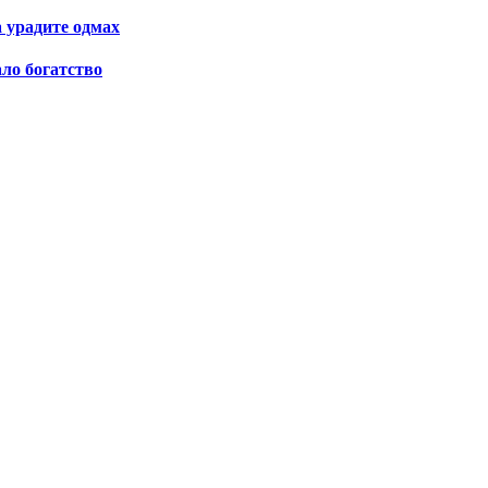
а урадите одмах
ало богатство