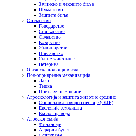
Зачинско и лековито биље
Шумарство
Заштита биља
Сточарство
Говедарство
Свињарство
Овчарство
Козарство
Живинарство
Пчеларство
Ситне животиње
Ветерина
Органска пољопривреда
Пољопривредна механизација
Лака
Тешка
Прикључне машине
Агроекологија и заштита животне средине
Обновљиви извори енергије (ОИЕ)
Екологија земљишта
Екологија вода
Агроекономија
Финансије
Аграрни буџет
Осигурање