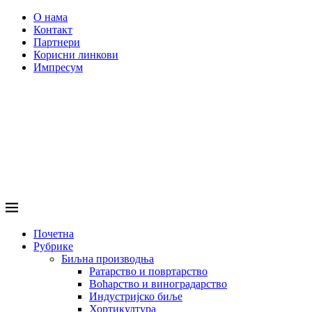
О нама
Контакт
Партнери
Корисни линкови
Импресум
Почетна
Рубрике
Биљна производња
Ратарство и повртарство
Воћарство и виноградарство
Индустријско биље
Хортикултура