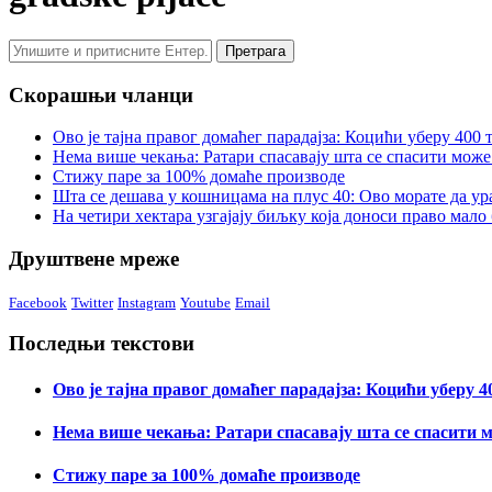
Скорашњи чланци
Ово је тајна правог домаћег парадајза: Коцићи уберу 400
Нема више чекања: Ратари спасавају шта се спасити може
Стижу паре за 100% домаће производе
Шта се дешава у кошницама на плус 40: Ово морате да ур
На четири хектара узгајају биљку која доноси право мало
Друштвене мреже
Facebook
Twitter
Instagram
Youtube
Email
Последњи текстови
Ово је тајна правог домаћег парадајза: Коцићи уберу 
Нема више чекања: Ратари спасавају шта се спасити 
Стижу паре за 100% домаће производе