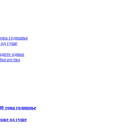
 тона годишње
 од суше
адите одмах
 богатство
400 тона годишње
може од суше