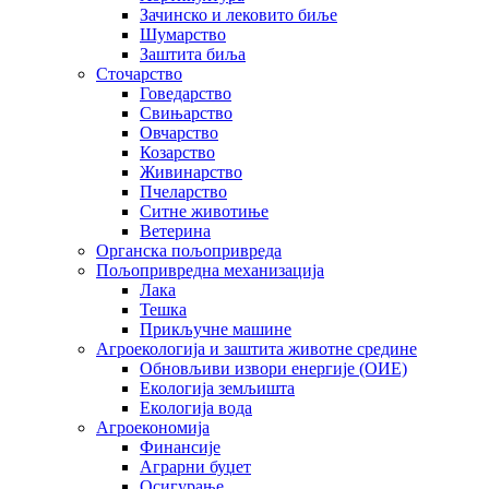
Зачинско и лековито биље
Шумарство
Заштита биља
Сточарство
Говедарство
Свињарство
Овчарство
Козарство
Живинарство
Пчеларство
Ситне животиње
Ветерина
Органска пољопривреда
Пољопривредна механизација
Лака
Тешка
Прикључне машине
Агроекологија и заштита животне средине
Обновљиви извори енергије (ОИЕ)
Екологија земљишта
Екологија вода
Агроекономија
Финансије
Аграрни буџет
Осигурање