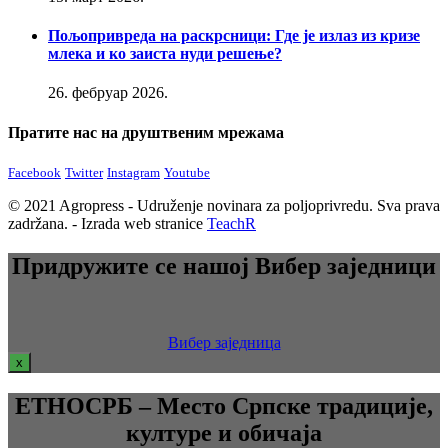
Пољопривреда на раскрсници: Где је излаз из кризе
млека и ко заиста нуди решење?
26. фебруар 2026.
Пратите нас на друштвеним мрежама
Facebook
Twitter
Instagram
Youtube
© 2021 Agropress - Udruženje novinara za poljoprivredu. Sva prava
zadržana. - Izrada web stranice
TeachR
Придружите се нашој Вибер заједници
Вибер заједница
x
ЕТНОСРБ – Место Српске традиције,
културе и обичаја