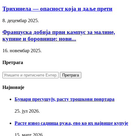
Трихинела — опасност која и даље прети
8. децембар 2025.
Француска добија први кампус за малине,
купине и боровнице: нови...
16. новембар 2025.
Претрага
Најновије
Бунари пресушују, расту трошкови повртара
25. јул 2026.
Расте извоз садница ружа, ево ко их највише купује
15. март 2026.