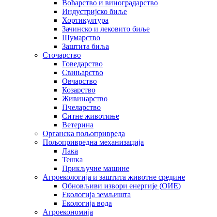
Воћарство и виноградарство
Индустријско биље
Хортикултура
Зачинско и лековито биље
Шумарство
Заштита биља
Сточарство
Говедарство
Свињарство
Овчарство
Козарство
Живинарство
Пчеларство
Ситне животиње
Ветерина
Органска пољопривреда
Пољопривредна механизација
Лака
Тешка
Прикључне машине
Агроекологија и заштита животне средине
Обновљиви извори енергије (ОИЕ)
Екологија земљишта
Екологија вода
Агроекономија