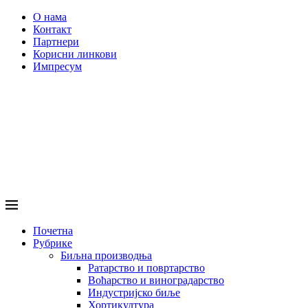
О нама
Контакт
Партнери
Корисни линкови
Импресум
Почетна
Рубрике
Биљна производња
Ратарство и повртарство
Воћарство и виноградарство
Индустријско биље
Хортикултура