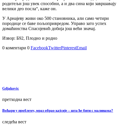
родитељи још увек способни, а и два сина који завршавају
велики део посла“, каже он.
У Арнајеву живи око 500 становника, али само четири
породице се баве пољопривредом. Управо зато успех
домаћинства Спасојевић добија још већи значај.
Извор: Б92, Плодно и родно
0 коментари
0
Facebook
Twitter
Pinterest
Email
Gdjakovic
претходна вест
Воћари у проблему, мраз обрао кајсије – шта ће бити с малинама?
следећа вест