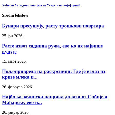
Хоће ли бити довољно јаја за Ускрс и по којој цени?
Srodni tekstovi
Бунари пресушују, расту трошкови повртара
25. јул 2026.
Расте извоз садница ружа, ево ко их највише
купује
15. март 2026.
Пољопривреда на раскрсници: Где је излаз из
кризе млека и...
26. фебруар 2026.
Најбоља зачинска паприка долази из Србије и
Мађарске, ево и...
26. јануар 2026.