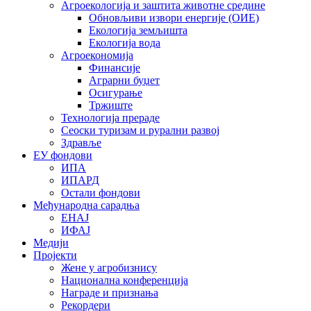
Агроекологија и заштита животне средине
Обновљиви извори енергије (ОИЕ)
Екологија земљишта
Екологија вода
Агроекономија
Финансије
Аграрни буџет
Осигурање
Тржиште
Технологија прераде
Сеоски туризам и рурални развој
Здравље
ЕУ фондови
ИПА
ИПАРД
Остали фондови
Међународна сарадња
ЕНАЈ
ИФАЈ
Медији
Пројекти
Жене у агробизнису
Национална конференција
Награде и признања
Рекордери