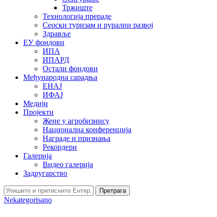
Тржиште
Технологија прераде
Сеоски туризам и рурални развој
Здравље
ЕУ фондови
ИПА
ИПАРД
Остали фондови
Међународна сарадња
ЕНАЈ
ИФАЈ
Медији
Пројекти
Жене у агробизнису
Национална конференција
Награде и признања
Рекордери
Галерија
Видео галерија
Задругарство
Претрага
Nekategorisano