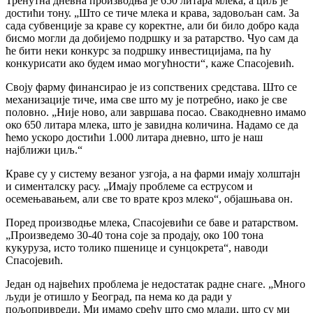
Тренутна дневна производња је 650 литара млека, а циљ је
достићи тону. „Што се тиче млека и крава, задовољан сам. За
сада субвенције за краве су коректне, али би било добро када
бисмо могли да добијемо подршку и за ратарство. Чуо сам да
ће бити неки конкурс за подршку инвестицијама, па ћу
конкурисати ако будем имао могућности“, каже Спасојевић.
Своју фарму финансирао је из сопствених средстава. Што се
механизације тиче, има све што му је потребно, иако је све
половно. „Није ново, али завршава посао. Свакодневно имамо
око 650 литара млека, што је завидна количина. Надамо се да
ћемо ускоро достићи 1.000 литара дневно, што је наш
најближи циљ.“
Краве су у систему везаног узгоја, а на фарми имају холштајн
и сименталску расу. „Имају проблеме са еструсом и
осемењавањем, али све то врате кроз млеко“, објашњава он.
Поред производње млека, Спасојевићи се баве и ратарством.
„Произведемо 30-40 тона соје за продају, око 100 тона
кукуруза, исто толико пшенице и сунцокрета“, наводи
Спасојевић.
Један од највећих проблема је недостатак радне снаге. „Много
људи је отишло у Београд, па нема ко да ради у
пољопривреди. Ми имамо срећу што смо млади, што су ми