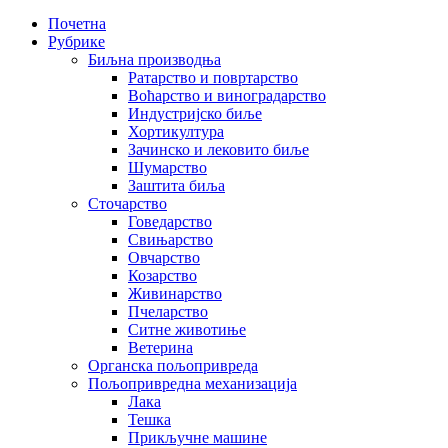
Почетна
Рубрике
Биљна производња
Ратарство и повртарство
Воћарство и виноградарство
Индустријско биље
Хортикултура
Зачинско и лековито биље
Шумарство
Заштита биља
Сточарство
Говедарство
Свињарство
Овчарство
Козарство
Живинарство
Пчеларство
Ситне животиње
Ветерина
Органска пољопривреда
Пољопривредна механизација
Лака
Тешка
Прикључне машине