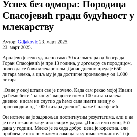
Успех без одмора: Породица
Спасојевић гради будућност у
млекарству
Аутор:
Gdjakovic
23. март 2025.
23. март 2025.
Арнајево је село удаљено само 30 километара од Београда.
Горан Спасојевић је пре 13 година, у договору са породицом,
почео да се бави млекарством. Данас дневно предаје 650
литара млека, а циљ му је да достигне производњу од 1.000
литара.
„Овде у овој штали све је почело. Када сам рекао мојој Ивани
да ћемо бити ‘на коњу’ ако достигнемо 100 литара млека
дневно, нисам ни слутио да ћемо сада имати визију о
производњи од 1.000 литара дневно“, каже Спасојевић.
Он истиче да је задовољан постигнутим резултатима, али и да
је све стекао искључиво својим радом. „Посла има пуно, 365
дана у години. Млеко је за сада добро, цена је коректна, али
проблем је што не можемо лако да закупимо земљиште. То је