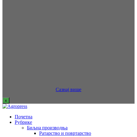
Сазнај више
x
Почетна
Рубрике
Биљна производња
Ратарство и повртарство