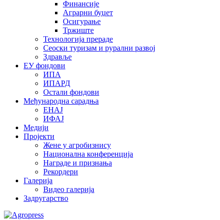
Финансије
Аграрни буџет
Осигурање
Тржиште
Технологија прераде
Сеоски туризам и рурални развој
Здравље
ЕУ фондови
ИПА
ИПАРД
Остали фондови
Међународна сарадња
ЕНАЈ
ИФАЈ
Медији
Пројекти
Жене у агробизнису
Национална конференција
Награде и признања
Рекордери
Галерија
Видео галерија
Задругарство