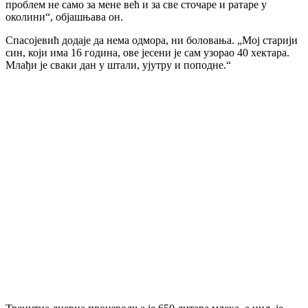
проблем не само за мене већ и за све сточаре и ратаре у
околини“, објашњава он.
Спасојевић додаје да нема одмора, ни боловања. „Мој старији
син, који има 16 година, ове јесени је сам узорао 40 хектара.
Млађи је сваки дан у штали, ујутру и поподне.“