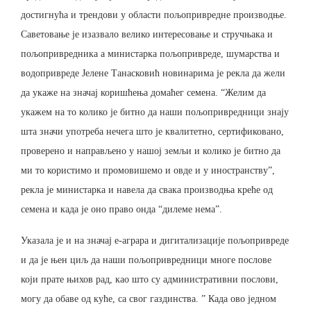
достигнућа и трендови у области пољопривредне производње.
Саветовање је изазвало велико интересовање и стручњака и
пољопривредника а министарка пољопривреде, шумарства и
водопривреде Јелене Танасковић новинарима је рекла да жели
да укаже на значај коришћења домаћег семена. “Желим да
укажем на то колико је битно да наши пољопривредници знају
шта значи употреба нечега што је квалитетно, сертификовано,
проверено и направљено у нашој земљи и колико је битно да
ми то користимо и промовишемо и овде и у иностранству”,
рекла је министарка и навела да свака производња креће од
семена и када је оно право онда “дилеме нема”.
Указала је и на значај е-аграра и дигитализације пољопривреде
и да је њен циљ да наши пољопривредници многе послове
који прате њихов рад, као што су административни послови,
могу да обаве од куће, са свог газдинства. ” Када ово једном