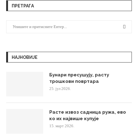
ПРЕТРАГА
НАЈНОВИЈЕ
Бунари пресушују, расту
трошкови повртара
25. јул 2026.
Расте извоз садница ружа, ево
ко их највише купује
15. март 2026.