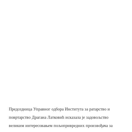
Председница Управног одбора Института за ратарство и
повртарство Драгана Латковић исказала је задовољство
великим интересовањем пољопривредних произвођача за