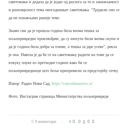
саветовање и додала да је један од разлога за то и занимљивост
и разноврсност тема овогодишњег саветовања. “Трудили смо се
да не понављамо раније теме.
Знамо сви да је прошла година била веома тешка за
пољопривредне произвођаче, да су инпути били веома скупи и
да је година била добра за озиме, а тешка за јаре усеве”, рекла
је она. Навела је да ће се на саветовању радити на томе да се
извуку поуке из претходне године како би се
пољопривредници што боље припремили за предстојећу сетву.
Извор: Радио Нови Сад,
https://vojvodinauzivo.rs/
Фото: Инстаграм страница Министатрства пољопривреде
0 коментари
0