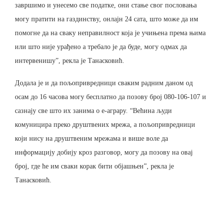
завршимо и унесемо све податке, они стање свог пословања
могу пратити на газдинству, онлајн 24 сата, што може да им
помогне да на сваку неправилност која је учињена према њима
или што није урађено а требало је да буде, могу одмах да
интервенишу”, рекла је Танасковић.
Додала је и да пољопривредници сваким радним даном од
осам до 16 часова могу бесплатно да позову број 080-106-107 и
сазнају све што их занима о е-аграру. “Већина људи
комуницира преко друштвених мрежа, а пољопривредници
који нису на друштвеним мрежама и више воле да
информацију добију кроз разговор, могу да позову на овај
број, где ће им сваки корак бити објашњен”, рекла је
Танасковић.