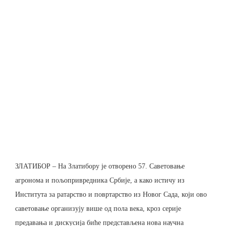
ЗЛАТИБОР – На Златибору је отворено 57. Саветовање
агронома и пољопривредника Србије, а како истичу из
Института за ратарство и повртарство из Новог Сада, који ово
саветовање организују више од пола века, кроз серије
предавања и дискусија биће представљена нова научна