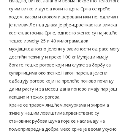
складно, витко, лагано и веома покретно тело.Ноге
су им витке и дуге,а копита црна.Срна се креће
ходом, касом и скоком и,веровали или не, одличан
је пливач.Летња длака је рђе-црвенкаста,а зимска
кестењастосива.Срне, односно женке су најчешће
тешке између 25 и 40 килограма,док
мужјаци,односно јелени у зависности од расе могу
достићи тежину и преко 100 кг.Мужјаци имају
богате,тешке рогове који им служе за борбу са
супарницима око женке.Након парења јелени
одбацују рогове који на пролеће поново почињу
да им расту и за месец дана поново имају пар још
лепших и тежих рогова.
Хране се травом,лишћем,печуркама и жиром,а
живе у нашим ловиштима,првенствено су
становник рубова шума које се наслањају на
пољопривредна добра.Месо срне је веома укусно