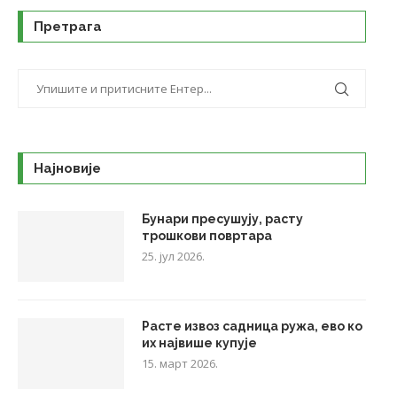
Претрага
Најновије
Бунари пресушују, расту
трошкови повртара
25. јул 2026.
Расте извоз садница ружа, ево ко
их највише купује
15. март 2026.