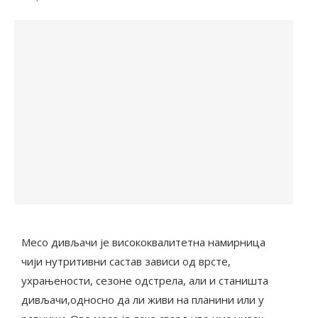
Месо дивљачи је висококвалитетна намирница
чији нутритивни састав зависи од врсте,
ухрањености, сезоне одстрела, али и станишта
дивљачи,односно да ли живи на планини или у