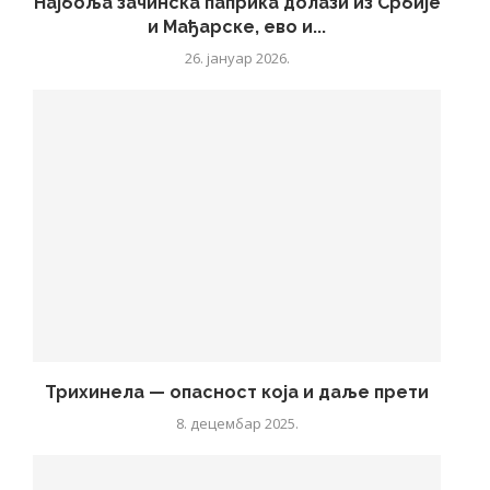
Најбоља зачинска паприка долази из Србије
и Мађарске, ево и...
26. јануар 2026.
Трихинела — опасност која и даље прети
8. децембар 2025.