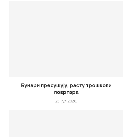
Бунари пресушују, расту трошкови
повртара
25. јул 2026.