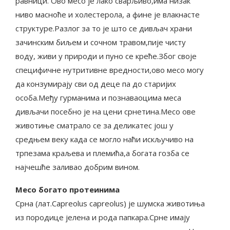
равници. Ово месо је лако сварљиво,има низак
ниво масноће и холестерола, а фине је влакнасте
структуре.Разлог за то је што се дивљач храни
зачинским биљем и сочном травом,пије чисту
воду, живи у природи и пуно се креће.Због своје
специфичне нутритивне вредности,ово месо могу
да конзумирају сви од деце па до старијих
особа.Међу гурманима и познаваоцима меса
дивљачи посебно је на цени срнетина.Месо ове
животиње сматрало се за деликатес још у
средњем веку када се могло наћи искључиво на
трпезама краљева и племића,а богата гозба се
најчешће заливао добрим вином.
Месо богато протеинима
Срна (лат.Capreolus capreolus) је шумска животиња
из породице јелена и рода папкара.Срне имају