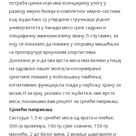
потреба цинка који има есенцијалну улогу у
развоју имуно ћелија и комплетног имуно-система
код људи.Како су утврдили стручњаци једног
универзитета у Канади месо срне садржи и
специфичну аминокиселину звану Л-глутамин, за
коју се показало да помаже у опоравку мишића,па
се препоручује врхунским спортистима.
Доказано је и да ова врста меса има велики утицај
на здравље нашег мозга,па конзумирање
срнетине помаже у побољшању памћења,
когнитивних функција,па спада у најбољу храну за
мозак.И за крај, уколико сте љубитељ ове врсте
меса, поклањамо вам рецепт за срнећи паприкаш.
Срнећи паприкаш
Састојци: 1,5 кг срнећег меса од врата и плећке,
500 гр кромпира, 100 гр суве сланине, 150 гр
масноће, 2 дл белог вина, 2 везице шаргарепе и