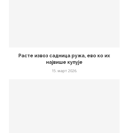
Расте извоз садница ружа, ево ко их
највише купује
15. март 2026.