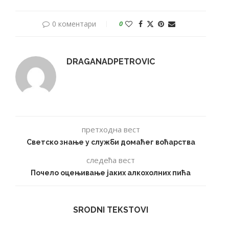
0 коментари
0
DRAGANADPETROVIC
претходна вест
Светско знање у служби домаћег воћарства
следећа вест
Почело оцењивање јаких алкохолних пића
SRODNI TEKSTOVI