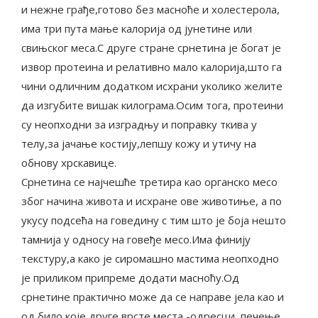
и нежне грађе,готово без масноће и холестерола,
има три пута мање калорија од јунетине или
свињског меса.С друге стране срнетина је богат је
извор протеина и релативно мало калорија,што га
чини одличним додатком исхрани уколико желите
да изгубите вишак килограма.Осим тога, протеини
су неопходни за изградњу и поправку ткива у
телу,за јачање костију,лепшу кожу и утичу на
обнову хрскавице.
Срнетина се најчешће третира као органско месо
због начина живота и исхране ове животиње, а по
укусу подсећа на говедину с тим што је боја нешто
тамнија у односу на говеђе месо.Има финију
текстуру,а како је сиромашно мастима неопходно
је приликом припреме додати масноћу.Од
срнетине практично може да се направе јела као и
од било које друге врсте места -одресци, печење,