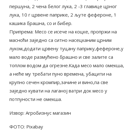
першуна, 2 чена белог лука, 2 -3 главице црног
лука, 10 г црвене паприке, 2 љуте фефероне, 1
кашика брашна, со и бибер.
Припрема: Месо се исече на коцке, пропржи на
масноћи заједно са ситно насецканим црним
луком,додати црвену туцану паприку,фефероне,у
мало воде размућено брашно и све залите са
топлом водом да огрезне.Када месо мало омекша,
а неће му требати пуно времена, убацити на
крупно сечен кромпир,зачине и вино,па све
заједно кувати на лаганој ватри док месо у
потпуности не омекша.
Извор: Агробизнус магазин
ФОТО: Pixabay