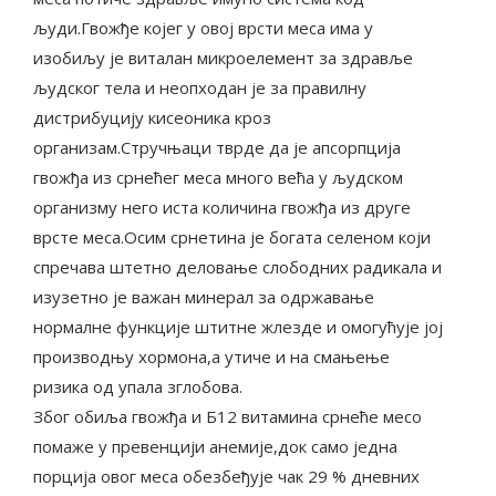
људи.Гвожђе којег у овој врсти меса има у
изобиљу је виталан микроелемент за здравље
људског тела и неопходан је за правилну
дистрибуцију кисеоника кроз
организам.Стручњаци тврде да је апсорпција
гвожђа из срнећег меса много већа у људском
организму него иста количина гвожђа из друге
врсте меса.Осим срнетина је богата селеном који
спречава штетно деловање слободних радикала и
изузетно је важан минерал за одржавање
нормалне функције штитне жлезде и омогућује јој
производњу хормона,а утиче и на смањење
ризика од упала зглобова.
Због обиља гвожђа и Б12 витамина срнеће месо
помаже у превенцији анемије,док само једна
порција овог меса обезбеђује чак 29 % дневних