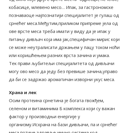
кобасице, млевено месо… Ипак, за гастрономске
познаваоце најпознатији специјалитет је гулаш од
срнећег меса.Међутим,приликом припреме јела од
ове врсте меса треба имати у виду да је ипак у
питању дивљач која има јак,специфичан мирис који
се може неутралисати држањем у пацу током ноћи
или коришћењем разних врста зачина и умака.
Тек прави љубитељи специјалитета од дивљачи
могу ово месо да једу без превише зачина,управо
да би се задржао ароматичан изворни укус меса.
Храна и лек
Осим протеина срнетина је богата гвожђем,
селеном и витаминима Б комплекса који су важан
фактор у производњи енергије у
организму.Исхрана на бази дивљачи, па и срнећег
меса потиче здравље имуно система код