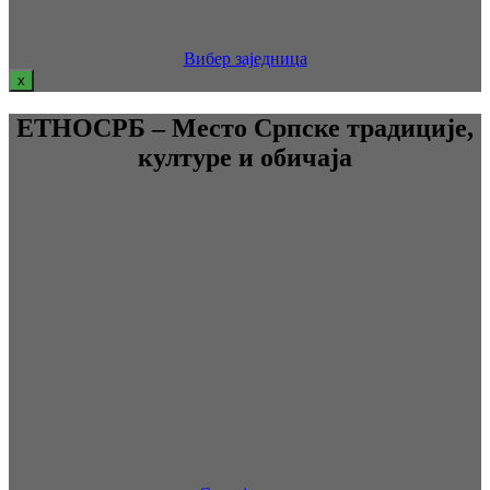
Вибер заједница
x
ЕТНОСРБ – Место Српске традиције,
културе и обичаја