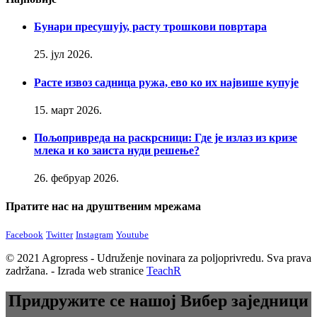
Бунари пресушују, расту трошкови повртара
25. јул 2026.
Расте извоз садница ружа, ево ко их највише купује
15. март 2026.
Пољопривреда на раскрсници: Где је излаз из кризе
млека и ко заиста нуди решење?
26. фебруар 2026.
Пратите нас на друштвеним мрежама
Facebook
Twitter
Instagram
Youtube
© 2021 Agropress - Udruženje novinara za poljoprivredu. Sva prava
zadržana. - Izrada web stranice
TeachR
Придружите се нашој Вибер заједници