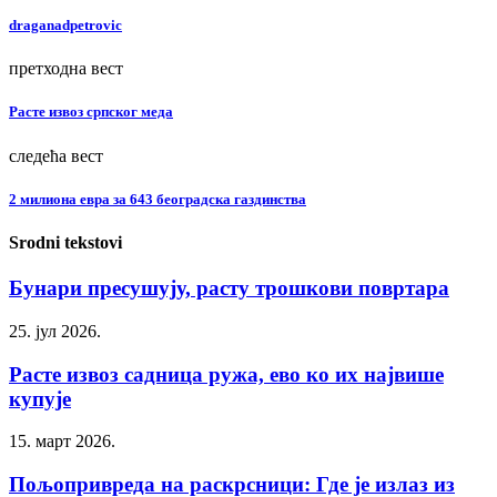
draganadpetrovic
претходна вест
Расте извоз српског меда
следећа вест
2 милиона евра за 643 београдска газдинства
Srodni tekstovi
Бунари пресушују, расту трошкови повртара
25. јул 2026.
Расте извоз садница ружа, ево ко их највише
купује
15. март 2026.
Пољопривреда на раскрсници: Где је излаз из