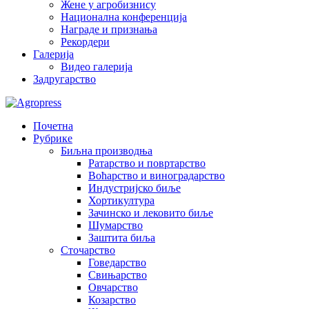
Жене у агробизнису
Национална конференција
Награде и признања
Рекордери
Галерија
Видео галерија
Задругарство
Почетна
Рубрике
Биљна производња
Ратарство и повртарство
Воћарство и виноградарство
Индустријско биље
Хортикултура
Зачинско и лековито биље
Шумарство
Заштита биља
Сточарство
Говедарство
Свињарство
Овчарство
Козарство