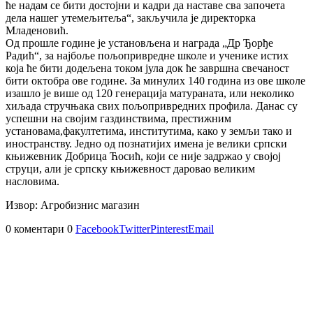
ће надам се бити достојни и кадри да наставе сва започета
дела нашег утемељитеља“, закључила је директорка
Младеновић.
Од прошле године је установљена и награда „Др Ђорђе
Радић“, за најбоље пољопривредне школе и ученике истих
која ће бити додељена током јула док ће завршна свечаност
бити октобра ове године. За минулих 140 година из ове школе
изашло је више од 120 генерација матураната, или неколико
хиљада стручњака свих пољопривредних профила. Данас су
успешни на својим газдинствима, престижним
установама,факултетима, институтима, како у земљи тако и
иностранству. Једно од познатијих имена је велики српски
књижевник Добрица Ћосић, који се није задржао у својој
струци, али је српску књижевност даровао великим
насловима.
Извор: Агробизнис магазин
0 коментари
0
Facebook
Twitter
Pinterest
Email