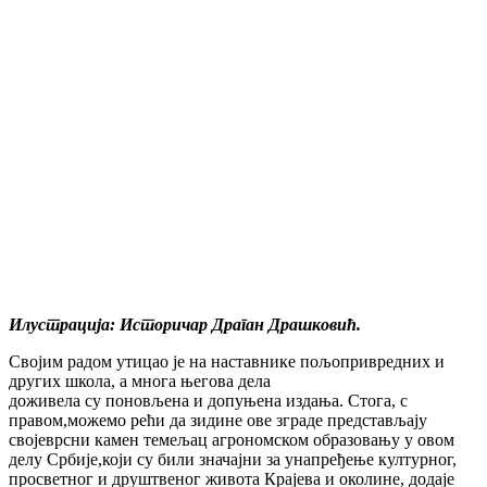
Илустрација: Историчар Драган Драшковић.
Својим радом утицао је на наставнике пољопривредних и
других школа, а многа његова дела
доживела су поновљена и допуњена издања. Стога, с
правом,можемо рећи да зидине ове зграде представљају
својеврсни камен темељац агрономском образовању у овом
делу Србије,који су били значајни за унапређење културног,
просветног и друштвеног живота Крајева и околине, додаје