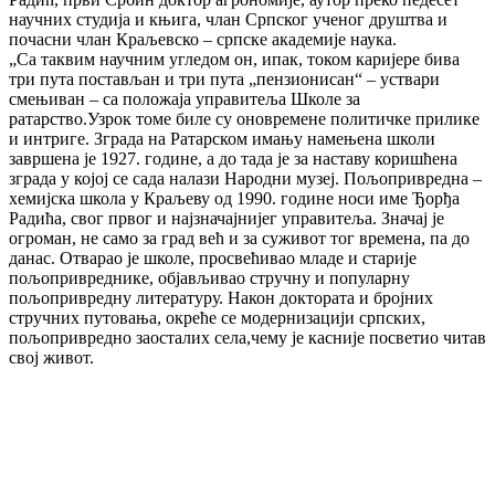
научних студија и књига, члан Српског ученог друштва и
почасни члан Краљевско – српске академије наука.
„Са таквим научним угледом он, ипак, током каријере бива
три пута постављан и три пута „пензионисан“ – уствари
смењиван – са положаја управитеља Школе за
ратарство.Узрок томе биле су оновремене политичке прилике
и интриге. Зграда на Ратарском имању намењена школи
завршена је 1927. године, а до тада је за наставу коришћена
зграда у којој се сада налази Народни музеј. Пољопривредна –
хемијска школа у Краљеву од 1990. године носи име Ђорђа
Радића, свог првог и најзначајнијег управитеља. Значај је
огроман, не само за град већ и за суживот тог времена, па до
данас. Отварао је школе, просвећивао младе и старије
пољопривреднике, објављивао стручну и популарну
пољопривредну литературу. Након доктората и бројних
стручних путовања, окреће се модернизацији српских,
пољопривредно заосталих села,чему је касније посветио читав
свој живот.