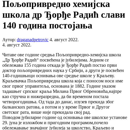
Пољопривредно хемијска
школа др Ђорђе Радић слави
140 година постојања
Аутор:
draganadpetrovic
4. август 2022.
4. август 2022.
Читаве ове године средња Пољопривредно-хемијска школа
„Др Ђорђе Радић“ посвећена је јубилејима. Једним се
обележава 155 година откада је Ђорђе Радић постао први
доктор пољопривредних наука у Србији, а други је посвећен
140-годишњици оснивања ове средње школе у Краљеву.
Краљевачка Пољопривредна школа која с поносом носи име
свог првог управитеља, основана је 1882. Године указом
тадашњег српског краља Милана Првог Обреновића,најпре
као стручна и нижеразредна, да би временом постала
четворогодишња. Од тада до данас, изузев прекида због
балканских ратова, а потом и у време Првог и Другог
светског рата, више није прекидала свој рад.
Поводом јубиларне године од оснивања ове школске установе
29. јуна је изложбом и пригодним програмом,почело
обележавање значајног јубилеја за школство, Краљево и