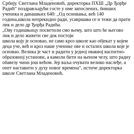
Србију. Светлана Младеновић, директорка ПХШ „Др Ђорђе
Радић“ поздрављајући госте у име запослених, бивших
ученика и данашњих 640: ,,Од оснивања, већ 140
година,школа непрекидно ради, усавршава се и тежи да прати
лик и дело др Ђорђа Радића.
„Ову годишњицу посветили смо њему, зато што ће његово
лик и дело живети све док постоји
школа коју је основао, не само кроз школе као објекат у којем
деца уче, већ и кроз наше ученике ове и осталих школа које је
основао. Велика је част и радити у једној оваквој васпитно-
образовној установи, а камоли бити на њеном челу, што радну
обавезу чини још већом. Јер ваља очувати велико наслеђе, а
опет наставити у духу новог времена“, истиче директорка
школе Светлана Младеновић.