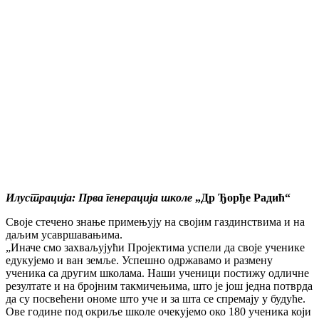
Илустрација: Прва генерација школе
„Др Ђорђе Радић“
Своје стечено знање примењују на својим газдинствима и на
даљим усавршавањима.
„Иначе смо захваљујући Пројектима успели да своје ученике
едукујемо и ван земље. Успешно одржавамо и размену
ученика са другим школама. Наши ученици постижу одличне
резултате и на бројним такмичењима, што је још једна потврда
да су посвећени ономе што уче и за шта се спремају у будуће.
Ове године под окриље школе очекујемо око 180 ученика који