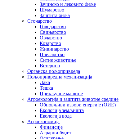
Зачинско и лековито биље
Шумарство
Заштита биља
Сточарство
Говедарство
Свињарство
Овчарство
Козарство
Живинарство
Пчеларство
Ситне животиње
Ветерина
Органска пољопривреда
Пољопривредна механизација
Лака
Тешка
Прикључне машине
Агроекологија и заштита животне средине
Обновљиви извори енергије (ОИЕ)
Екологија земљишта
Екологија вода
Агроекономија
Финансије
Аграрни буџет
Осигурање