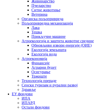
Живинарство
Пчеларство
Ситне животиње
Ветерина
Органска пољопривреда
Пољопривредна механизација
Лака
Тешка
Прикључне машине
Агроекологија и заштита животне средине
Обновљиви извори енергије (ОИЕ)
Екологија земљишта
Екологија вода
Агроекономија
Финансије
Аграрни буџет
Осигурање
Тржиште
Технологија прераде
Сеоски туризам и рурални развој
Здравље
ЕУ фондови
ИПА
ИПАРД
Остали фондови