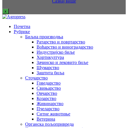
Сазнај више
x
Почетна
Рубрике
Биљна производња
Ратарство и повртарство
Воћарство и виноградарство
Индустријско биље
Хортикултура
Зачинско и лековито биље
Шумарство
Заштита биља
Сточарство
Говедарство
Свињарство
Овчарство
Козарство
Живинарство
Пчеларство
Ситне животиње
Ветерина
Органска пољопривреда