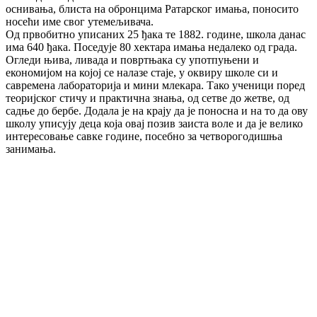
оснивања, блиста на обронцима Ратарског имања, поносито
носећи име свог утемељивача.
Од првобитно уписаних 25 ђака те 1882. године, школа данас
има 640 ђака. Поседује 80 хектара имања недалеко од града.
Огледи њива, ливада и повртњака су употпуњени и
економијом на којој се налазе стаје, у оквиру школе си и
савремена лабораторија и мини млекара. Тако ученици поред
теоријског стичу и практична знања, од сетве до жетве, од
садње до бербе. Додала је на крају да је поносна и на то да ову
школу уписују деца која овај позив заиста воле и да је велико
интересовање савке године, посебно за четворогодишња
занимања.