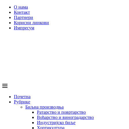
О нама
Контакт
Партнери
Корисни линкови
Импресум
Почетна
Рубрике
Биљна производња
Ратарство и повртарство
Воћарство и виноградарство
Индустријско биље
Хортикултура