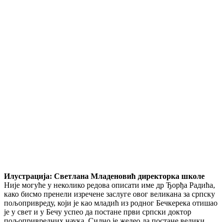
Илустрација: Светлана Младеновић директорка школе
Није могуће у неколико редова описати име др Ђорђа Радића,
како бисмо пренели изречене заслуге овог великана за српску
пољопривреду, који је као младић из родног Бечкерека отишао
је у свет и у Бечу успео да постане први српски доктор
пољопривредних наука. Силно је желео да постане велики