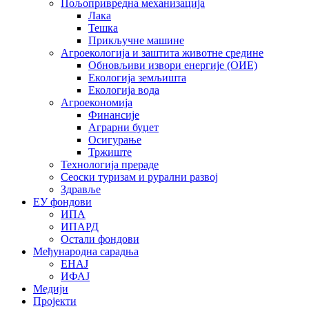
Пољопривредна механизација
Лака
Тешка
Прикључне машине
Агроекологија и заштита животне средине
Обновљиви извори енергије (ОИЕ)
Екологија земљишта
Екологија вода
Агроекономија
Финансије
Аграрни буџет
Осигурање
Тржиште
Технологија прераде
Сеоски туризам и рурални развој
Здравље
ЕУ фондови
ИПА
ИПАРД
Остали фондови
Међународна сарадња
ЕНАЈ
ИФАЈ
Медији
Пројекти