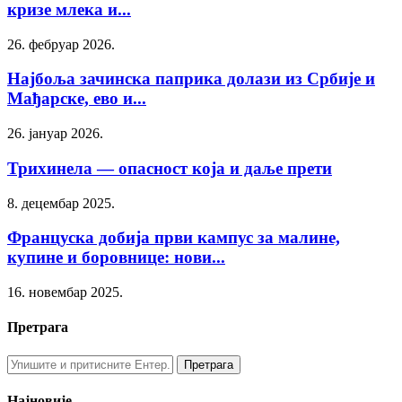
кризе млека и...
26. фебруар 2026.
Најбоља зачинска паприка долази из Србије и
Мађарске, ево и...
26. јануар 2026.
Трихинела — опасност која и даље прети
8. децембар 2025.
Француска добија први кампус за малине,
купине и боровнице: нови...
16. новембар 2025.
Претрага
Најновије