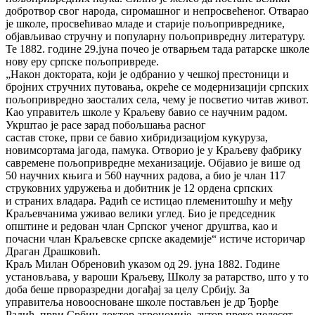
добротвор свог народа, сиромашног и непросвећеног. Отварао
је школе, просвећивао младе и старије пољопривреднике,
објављивао стручну и популарну пољопривредну литературу.
Те 1882. године 29.јуна почео је отварњем тада ратарске школе
нову еру српске пољопривреде.
„Након доктората, који је одбранио у чешкој престоници и
бројних стручних путовања, окреће се модернизацији српских
пољопривредно заосталих села, чему је посветио читав живот.
Као управитељ школе у Краљеву бавио се научним радом.
Укрштао је расе зарад побољшања расног
састав стоке, први се бавио хибридизацијом кукуруза,
новимсортама јагода, памука. Отворио је у Краљеву фабрику
савремене пољопривредне механизације. Објавио је више од
50 научних књига и 560 научних радова, а био је члан 117
струковних удружења и добитник је 12 ордена српских
и страних владара. Радић се истицао племенитошћу и међу
Краљевчанима уживао велики углед. Био је председник
општине и редован члан Српског ученог друштва, као и
почасни члан Краљевске српске академије“ истиче историчар
Драган Драшковић.
Краљ Милан Обреновић указом од 29. јуна 1882. Године
установљава, у вароши Краљеву, Школу за ратарство, што у то
доба беше прворазредни догађај за целу Србију. За
управитеља новоосноване школе постављен је др Ђорђе
Радић, први Србин доктор агрономије, аутор преко педесет