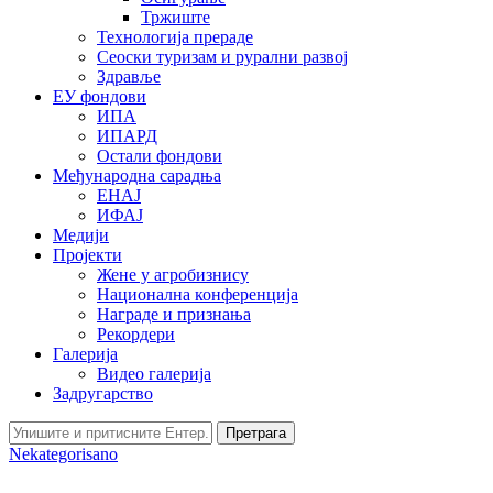
Тржиште
Технологија прераде
Сеоски туризам и рурални развој
Здравље
ЕУ фондови
ИПА
ИПАРД
Остали фондови
Међународна сарадња
ЕНАЈ
ИФАЈ
Медији
Пројекти
Жене у агробизнису
Национална конференција
Награде и признања
Рекордери
Галерија
Видео галерија
Задругарство
Претрага
Nekategorisano