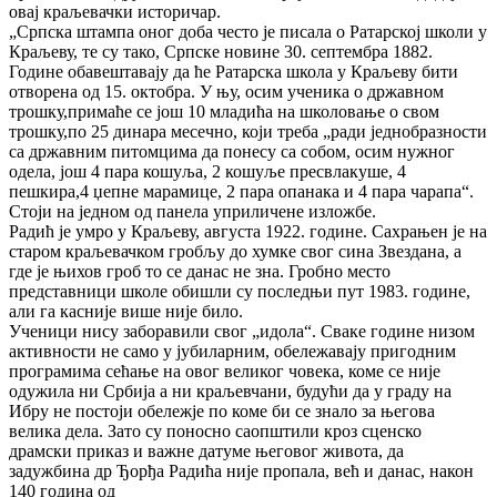
овај краљевачки историчар.
„Српска штампа оног доба често је писала о Ратарској школи у
Краљеву, те су тако, Српске новине 30. септембра 1882.
Године обавештавају да ће Ратарска школа у Краљеву бити
отворена од 15. октобра. У њу, осим ученика о државном
трошку,примаће се још 10 младића на школовање о свом
трошку,по 25 динара месечно, који треба „ради једнобразности
са државним питомцима да понесу са собом, осим нужног
одела, још 4 пара кошуља, 2 кошуље пресвлакуше, 4
пешкира,4 џепне марамице, 2 пара опанака и 4 пара чарапа“.
Стоји на једном од панела уприличене изложбе.
Радић је умро у Краљеву, августа 1922. године. Сахрањен је на
старом краљевачком гробљу до хумке свог сина Звездана, а
где је њихов гроб то се данас не зна. Гробно место
представници школе обишли су последњи пут 1983. године,
али га касније више није било.
Ученици нису заборавили свог „идола“. Сваке године низом
активности не само у јубиларним, обележавају пригодним
програмима сећање на овог великог човека, коме се није
одужила ни Србија а ни краљевчани, будући да у граду на
Ибру не постоји обележје по коме би се знало за његова
велика дела. Зато су поносно саопштили кроз сценско
драмски приказ и важне датуме његовог живота, да
задужбина др Ђорђа Радића није пропала, већ и данас, након
140 година од