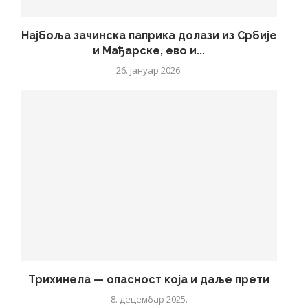
Најбоља зачинска паприка долази из Србије
и Мађарске, ево и...
26. јануар 2026.
Трихинела — опасност која и даље прети
8. децембар 2025.