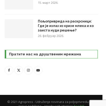
15. март 2026.
Пољопривреда на раскрсници:
Где је излаз из кризе млека и ко
заиста нуди решење?
26. фебруар 2026.
Пратите нас на друштвеним мрежама
© 2021 Agropress - Udruženje novinara za poljoprivredu. Sva