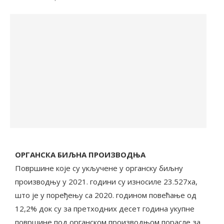
ОРГАНСКА БИЉНА ПРОИЗВОДЊА
Површине које су укључене у органску биљну
производњу у 2021. години су износиле 23.527ха,
што је у поређењу са 2020. годином повећање од
12,2% док су за претходних десет година укупне
површине под органском производњом порасле за