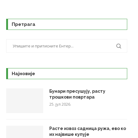
Претрага
Најновије
Бунари пресушују, расту
трошкови повртара
25. јул 2026.
Расте извоз садница ружа, ево ко
их највише купује