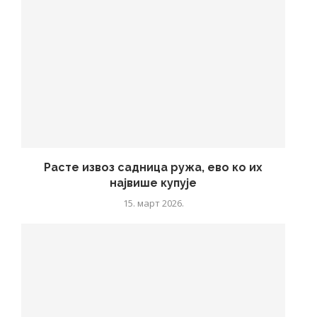
Расте извоз садница ружа, ево ко их
највише купује
15. март 2026.