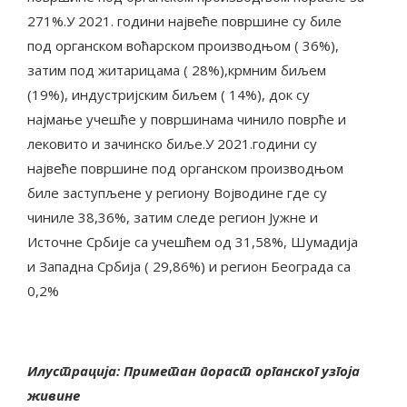
271%.У 2021. години највеће површине су биле
под органском воћарском производњом ( 36%),
затим под житарицама ( 28%),крмним биљем
(19%), индустријским биљем ( 14%), док су
најмање учешће у површинама чинило поврће и
лековито и зачинско биље.У 2021.години су
највеће површине под органском производњом
биле заступљене у региону Војводине где су
чиниле 38,36%, затим следе регион Јужне и
Источне Србије са учешћем од 31,58%, Шумадија
и Западна Србија ( 29,86%) и регион Београда са
0,2%
Илустрација: Приметан пораст органског узгоја
живине