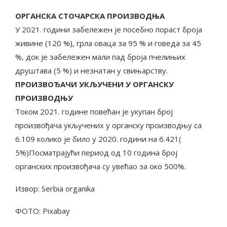
OРГАНСКА СТОЧАРСКА ПРОИЗВОДЊА
У 2021. години забележен је посебно пораст броја
живине (120 %), грла оваца за 95 % и говеда за 45
%, док је забележен мали пад броја пчелињих
друштава (5 %) и незнатан у свињарству.
ПРОИЗВОЂАЧИ УКЉУЧЕНИ У ОРГАНСКУ
ПРОИЗВОДЊУ
Током 2021. године повећан је укупан број
произвођача укључених у органску производњу са
6.109 колико је било у 2020. години на 6.421(
5%)Посматрајући период од 10 година број
органских произвођача су увећао за око 500%.
Извор: Serbia organika
ФОТО: Pixabay