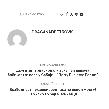
0 коментари
0
DRAGANADPETROVIC
претходна вест
Други интернационални скуп узгајивача
бобичастог воћа у Србији – “Berry Business Forum”
следећа вест
Безбедност пољопривредника на првом месту!
Ево како то раде Панчевци