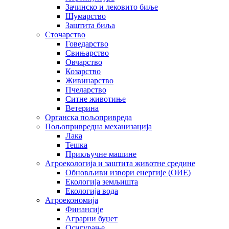
Зачинско и лековито биље
Шумарство
Заштита биља
Сточарство
Говедарство
Свињарство
Овчарство
Козарство
Живинарство
Пчеларство
Ситне животиње
Ветерина
Органска пољопривреда
Пољопривредна механизација
Лака
Тешка
Прикључне машине
Агроекологија и заштита животне средине
Обновљиви извори енергије (ОИЕ)
Екологија земљишта
Екологија вода
Агроекономија
Финансије
Аграрни буџет
Осигурање