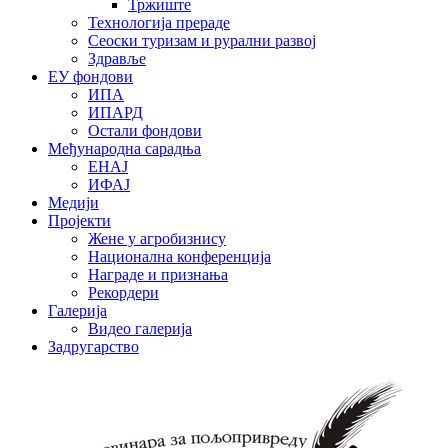
Тржиште
Технологија прераде
Сеоски туризам и рурални развој
Здравље
ЕУ фондови
ИПА
ИПАРД
Остали фондови
Међународна сарадња
ЕНАЈ
ИФАЈ
Медији
Пројекти
Жене у агробизнису
Национална конференција
Награде и признања
Рекордери
Галерија
Видео галерија
Задругарство