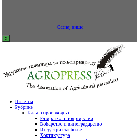
Сазнај више
x
Почетна
Рубрике
Биљна производња
Ратарство и повртарство
Воћарство и виноградарство
Индустријско биље
Хортикултура