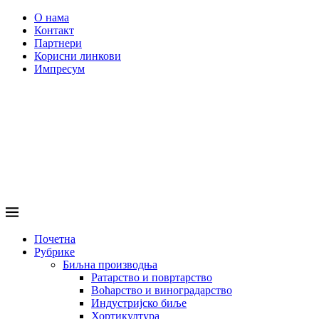
О нама
Контакт
Партнери
Корисни линкови
Импресум
Почетна
Рубрике
Биљна производња
Ратарство и повртарство
Воћарство и виноградарство
Индустријско биље
Хортикултура