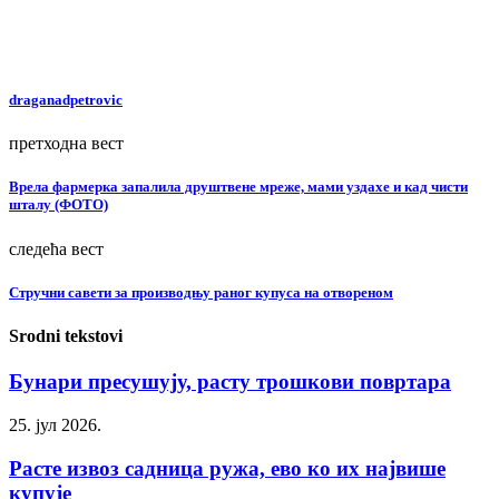
draganadpetrovic
претходна вест
Врела фармерка запалила друштвене мреже, мами уздахе и кад чисти
шталу (ФОТО)
следећа вест
Стручни савети за производњу раног купуса на отвореном
Srodni tekstovi
Бунари пресушују, расту трошкови повртара
25. јул 2026.
Расте извоз садница ружа, ево ко их највише
купује