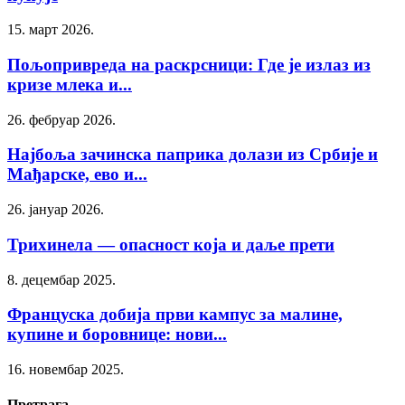
15. март 2026.
Пољопривреда на раскрсници: Где је излаз из
кризе млека и...
26. фебруар 2026.
Најбоља зачинска паприка долази из Србије и
Мађарске, ево и...
26. јануар 2026.
Трихинела — опасност која и даље прети
8. децембар 2025.
Француска добија први кампус за малине,
купине и боровнице: нови...
16. новембар 2025.
Претрага