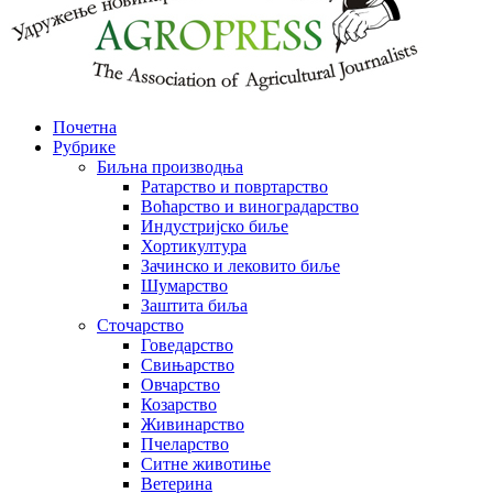
Почетна
Рубрике
Биљна производња
Ратарство и повртарство
Воћарство и виноградарство
Индустријско биље
Хортикултура
Зачинско и лековито биље
Шумарство
Заштита биља
Сточарство
Говедарство
Свињарство
Овчарство
Козарство
Живинарство
Пчеларство
Ситне животиње
Ветерина