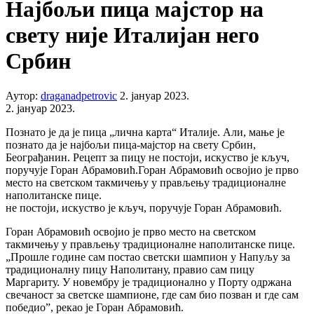
Најбољи пица мајстор на
свету није Италијан него
Србин
Аутор:
draganadpetrovic
2. јануар 2023.
2. јануар 2023.
Познато је да је пица „лична карта“ Италије. Али, мање је
познато да је најбољи пица-мајстор на свету Србин,
Београђанин. Рецепт за пицу не постоји, искуство је кључ,
поручује Горан Абрамовић.Горан Абрамовић освојио је прво
место на светском такмичењу у прављењу традиционалне
наполитанске пице.
не постоји, искуство је кључ, поручује Горан Абрамовић.
Горан Абрамовић освојио је прво место на светском
такмичењу у прављењу традиционалне наполитанске пице.
„Прошле године сам постао светски шампион у Напуљу за
традиционалну пицу Наполитану, правио сам пицу
Маргариту. У новембру је традиционално у Порту одржана
свечаност за светске шампионе, где сам био позван и где сам
победио”, рекао је Горан Абрамовић.