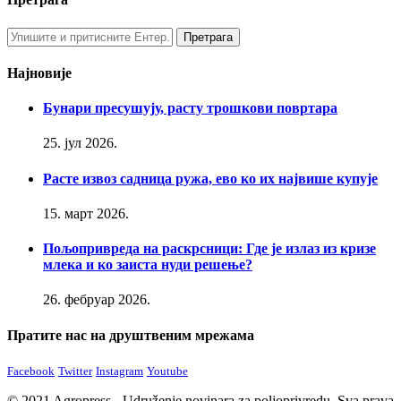
Најновије
Бунари пресушују, расту трошкови повртара
25. јул 2026.
Расте извоз садница ружа, ево ко их највише купује
15. март 2026.
Пољопривреда на раскрсници: Где је излаз из кризе
млека и ко заиста нуди решење?
26. фебруар 2026.
Пратите нас на друштвеним мрежама
Facebook
Twitter
Instagram
Youtube
© 2021 Agropress - Udruženje novinara za poljoprivredu. Sva prava