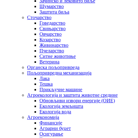
Зачинско и лековито биље
Шумарство
Заштита биља
Сточарство
Говедарство
Свињарство
Овчарство
Козарство
Живинарство
Пчеларство
Ситне животиње
Ветерина
Органска пољопривреда
Пољопривредна механизација
Лака
Тешка
Прикључне машине
Агроекологија и заштита животне средине
Обновљиви извори енергије (ОИЕ)
Екологија земљишта
Екологија вода
Агроекономија
Финансије
Аграрни буџет
Осигурање