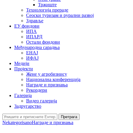
Тржиште
Технологија прераде
Сеоски туризам и рурални развој
Здравље
ЕУ фондови
ИПА
ИПАРД
Остали фондови
Међународна сарадња
ЕНАЈ
ИФАЈ
Медији
Пројекти
Жене у агробизнису
Национална конференција
Награде и признања
Рекордери
Галерија
Видео галерија
Задругарство
Претрага
Nekategorisano
Награде и признања