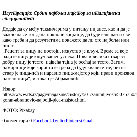
Илустрација: Србин најбољи мајстор за италијански
специјалитет
Додаје да су међу такмичарима у питању нијансе, као и да је
важно да се тог дана поклопе коцкице, да буде ваш дан и све
како треба и да резултатима покажете да ли сте најбољи или
нисте.
„Рецепт за пицу не постоји, искуство је кључ. Време за које
радите пицу је кључ вашег успеха. Прва и велика ствар за
добру пицу је тесто, највећа тајна је осећај за тесто. Затим,
намирнице које користите треба да буду квалитетне, битна
ствар је пица-пећ и наравно пица-мајстор који прави производ
назван пица“, истакао је Абрамовић.
Извор:
https://www.rts.rs/page/magazine/ci/story/501/zanimljivosti/5075750/
goran-abramovic-najbolji-pica-majstor.html
ФОТО: Pixabay
0 коментари
0
Facebook
Twitter
Pinterest
Email