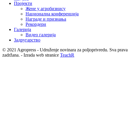
Пројекти
Жене у агробизнису
Национална конференција
Награде и признања
Рекордери
Галерија
Видео галерија
Задругарство
© 2021 Agropress - Udruženje novinara za poljoprivredu. Sva prava
zadržana. - Izrada web stranice
TeachR