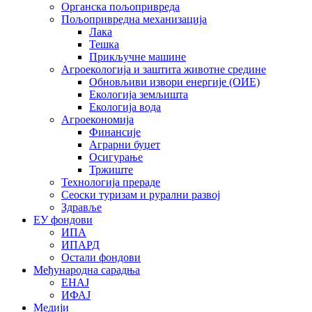
Органска пољопривреда
Пољопривредна механизација
Лака
Тешка
Прикључне машине
Агроекологија и заштита животне средине
Обновљиви извори енергије (ОИЕ)
Екологија земљишта
Екологија вода
Агроекономија
Финансије
Аграрни буџет
Осигурање
Тржиште
Технологија прераде
Сеоски туризам и рурални развој
Здравље
ЕУ фондови
ИПА
ИПАРД
Остали фондови
Међународна сарадња
ЕНАЈ
ИФАЈ
Медији