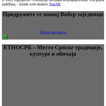
zadržana. - Izrada web stranice
TeachR
Придружите се нашој Вибер заједници
Вибер заједница
x
ЕТНОСРБ – Место Српске традиције,
културе и обичаја