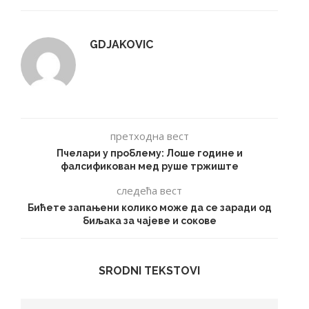
GDJAKOVIC
претходна вест
Пчелари у проблему: Лоше године и
фалсификован мед руше тржиште
следећа вест
Бићете запањени колико може да се заради од
биљака за чајеве и сокове
SRODNI TEKSTOVI