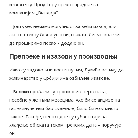
извожен у Црну Гору преко сарадње са
компанијом „Виндија“.
– Још увек немамо могућност за већи извоз, али
ако се стекну бољи услови, свакако бисмо волели
да проширимо посао – додаје он.
Препреке и изазови у производњи
Иако су задовољни постигнутим, Лукићи истичу да
живинарство у Србији има озбиљне изазове.
– Велики проблем су трошкови енергената,
посебно у летњим месецима. Ако би се акцизе на
гас укинуле или бар смањиле, било би нам много
лакше. Такође, неопходне су субвенције за
хлађење објеката током тропских дана – поручује
он.