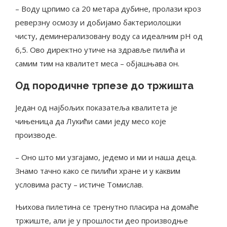
– Воду црпимо са 20 метара дубине, пролази кроз
реверзну осмозу и добијамо бактериолошки
чисту, деминерализовану воду са идеалним pH од
6,5. Ово директно утиче на здравље пилића и
самим тим на квалитет меса – објашњава он.
Од породичне трпезе до тржишта
Један од најбољих показатеља квалитета је
чињеница да Лукићи сами једу месо које
производе.
– Оно што ми узгајамо, једемо и ми и наша деца.
Знамо тачно како се пилићи хране и у каквим
условима расту – истиче Томислав.
Њихова пилетина се тренутно пласира на домаће
тржиште, али је у прошлости део производње