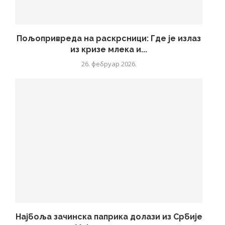
Пољопривреда на раскрсници: Где је излаз
из кризе млека и...
26. фебруар 2026.
Најбоља зачинска паприка долази из Србије