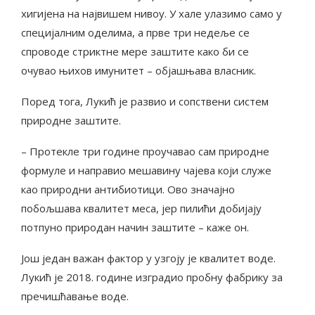
хигијена на највишем нивоу. У хале улазимо само у
специјалним оделима, а прве три недеље се
спроводе стриктне мере заштите како би се
очувао њихов имунитет – објашњава власник.
Поред тога, Лукић је развио и сопствени систем
природне заштите.
– Протекле три године проучавао сам природне
формуле и направио мешавину чајева који служе
као природни антибиотици. Ово значајно
побољшава квалитет меса, јер пилићи добијају
потпуно природан начин заштите – каже он.
Још један важан фактор у узгоју је квалитет воде.
Лукић је 2018. године изградио пробну фабрику за
пречишћавање воде.