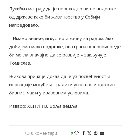
Лукићи сматрају да је неопходно више подршке
од државе како би живинарство у Србији
напредовало.
– Имамо знање, искуство и жељу за радом. Ако
добијемо мало подршке, ова грана пољопривреде
би могла значајно да се развије – закључује
Томислав.
Њихова прича је доказ да је уз посвећеност и
иновације могуће изградити успешан и одржив
бизнис, чак и у изазовним условима.
Изввор: ХЕПИ ТВ, Боља земља
0 коментари
0