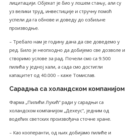
лицитацији. Објекат је био у лошем стању, али су
уз велики труд, инвестиције и стручну помоћ
успели да га обнове и доведу до озбиљне
производње.
– Требало нам је годину дана да све доведемо у
ред. Било је неопходно да добијемо све дозволе и
створимо услове за рад. Почели смо са 9.500
пилића у једној хали, а сада смо достигли
капацитет од 40.000 – каже Томислав.
Сарадња са холандском компанијом
Фарма „Пилићи Лукић“ ради у сарадњи са
холандском компанијом „Дехеус“, једним од
водећих светских произвођача сточне хране.
– Као кооперанти, од њих добијамо пилиће и