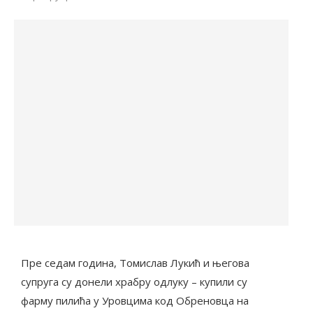
Пре седам година, Томислав Лукић и његова
супруга су донели храбру одлуку – купили су
фарму пилића у Уровцима код Обреновца на