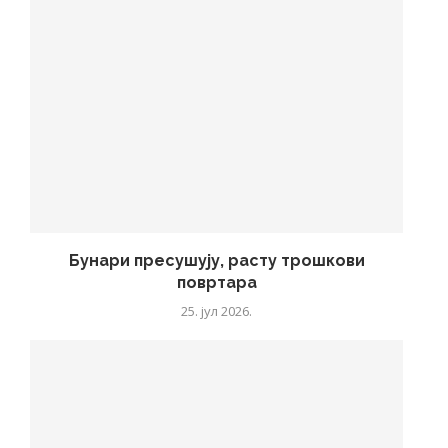
Бунари пресушују, расту трошкови
повртара
25. јул 2026.