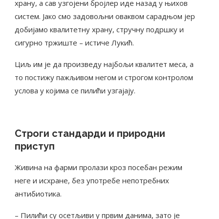
храну, а сав узгојени бројлер иде назад у њихов
систем. Јако смо задовољни оваквом сарадњом јер
добијамо квалитетну храну, стручну подршку и
сигурно тржиште – истиче Лукић.
Циљ им је да произведу најбољи квалитет меса, а
то постижу пажљивом негом и строгом контролом
услова у којима се пилићи узгајају.
Строги стандарди и природни
приступ
Живина на фарми пролази кроз посебан режим
неге и исхране, без употребе непотребних
антибиотика.
– Пилићи су осетљиви у првим данима, зато је