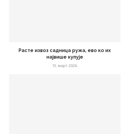
Расте извоз садница ружа, ево ко их
највише купује
15. март 2026.