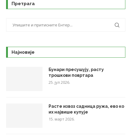
Претрага
Најновије
Бунари пресушују, расту
трошкови повртара
25. јул 2026.
Расте извоз садница ружа, ево ко
их највише купује
15. март 2026.