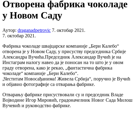
Отворена фабрика чоколаде
у Новом Саду
Аутор:
draganadpetrovic
7. октобар 2021.
7. октобар 2021.
Фабрика чоколаде швајцарске компаније „Бери Калебо“
отворена је у Новом Саду, у присуству председника Србије
Александра Вучића.Председник Александар Вучић је на
Инстаграм налогу навео да је поносан на то што је у овом
граду отворена, како је рекао, „фантастична фабрика
чоколаде“ компаније „Бери Калебо“.
„Честитам Новосађанима! Живела Србија“, поручио је Вучић
и објавио фотографије са отварања фабрике.
Отварању фабрике присуствовали су и председник Владе
Војводине Игор Мировић, градоначелник Новог Сада Милош
Вучевић и руководство фабрике.