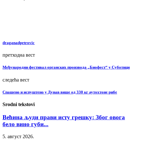
draganadpetrovic
претходна вест
Међународни фестивал органских производа „Биофест“ у Суботици
следећа вест
Спашено и испуштено у Дунав више од 330 кг аутохтоне рибе
Srodni tekstovi
Већина људи прави исту грешку: Због овога
бело вино губи...
5. август 2026.