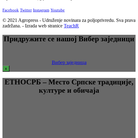
Facebook
Twitter
Instagram
Youtube
© 2021 Agropress - Udruženje novinara za poljoprivredu. Sva prava
zadržana. - Izrada web stranice
TeachR
Придружите се нашој Вибер заједници
Вибер заједница
x
ЕТНОСРБ – Место Српске традиције,
културе и обичаја