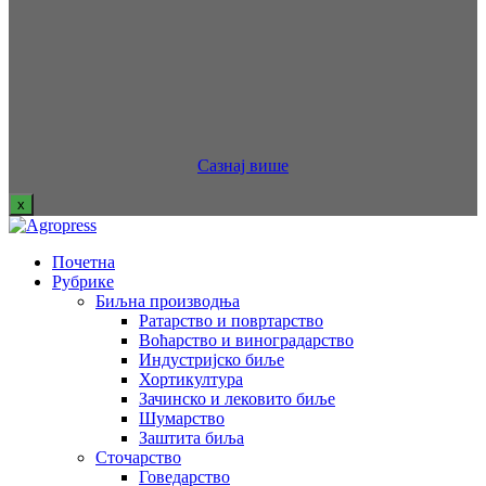
Сазнај више
x
Почетна
Рубрике
Биљна производња
Ратарство и повртарство
Воћарство и виноградарство
Индустријско биље
Хортикултура
Зачинско и лековито биље
Шумарство
Заштита биља
Сточарство
Говедарство