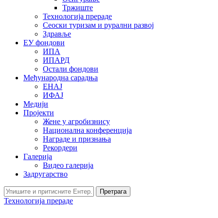
Тржиште
Технологија прераде
Сеоски туризам и рурални развој
Здравље
ЕУ фондови
ИПА
ИПАРД
Остали фондови
Међународна сарадња
ЕНАЈ
ИФАЈ
Медији
Пројекти
Жене у агробизнису
Национална конференција
Награде и признања
Рекордери
Галерија
Видео галерија
Задругарство
Претрага
Технологија прераде