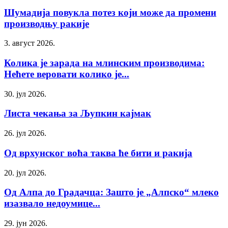
Шумадија повукла потез који може да промени
производњу ракије
3. август 2026.
Колика је зарада на млинским производима:
Нећете веровати колико је...
30. јул 2026.
Листа чекања за Љупкин кајмак
26. јул 2026.
Од врхунског воћа таква ће бити и ракија
20. јул 2026.
Од Алпа до Градачца: Зашто је „Алпско“ млеко
изазвало недоумице...
29. јун 2026.