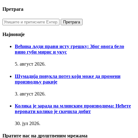
Претрага
Најновије
Већина људи прави исту грешку: Због овога бело
вино губи мирис и укус
5. август 2026.
Шумадија повукла потез који може да промени
производњу ракије
3. август 2026.
Колика је зарада на млинским производима: Нећете
веровати колико је скочила добит
30. јул 2026.
Пратите нас на друштвеним мрежама