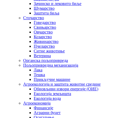
Зачинско и лековито биље
Шумарство
Заштита биља
Сточарство
Говедарство
Свињарство
Овчарство
Козарство
Живинарство
Пчеларство
Ситне животиње
Ветерина
Органска пољопривреда
Пољопривредна механизација
Лака
Тешка
Прикључне машине
Агроекологија и заштита животне средине
Обновљиви извори енергије (ОИЕ)
Екологија земљишта
Екологија вода
Агроекономија
Финансије
Аграрни буџет
Осигурање