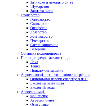
Зачинско и лековито биље
Шумарство
Заштита биља
Сточарство
Говедарство
Свињарство
Овчарство
Козарство
Живинарство
Пчеларство
Ситне животиње
Ветерина
Органска пољопривреда
Пољопривредна механизација
Лака
Тешка
Прикључне машине
Агроекологија и заштита животне средине
Обновљиви извори енергије (ОИЕ)
Екологија земљишта
Екологија вода
Агроекономија
Финансије
Аграрни буџет
Осигурање