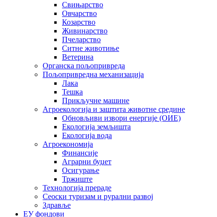
Свињарство
Овчарство
Козарство
Живинарство
Пчеларство
Ситне животиње
Ветерина
Органска пољопривреда
Пољопривредна механизација
Лака
Тешка
Прикључне машине
Агроекологија и заштита животне средине
Обновљиви извори енергије (ОИЕ)
Екологија земљишта
Екологија вода
Агроекономија
Финансије
Аграрни буџет
Осигурање
Тржиште
Технологија прераде
Сеоски туризам и рурални развој
Здравље
ЕУ фондови