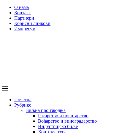
О нама
Контакт
Партнери
Корисни линкови
Импресум
Почетна
Рубрике
Биљна производња
Ратарство и повртарство
Воћарство и виноградарство
Индустријско биље
Хортикултура