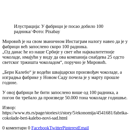
Илустрација: У фабрици је посао добило 100
радника/ Фото: Pixabay
Мировић је на свом званичном Инстаграм налогу навео да је у
фабрици већ запослено скоро 100 радника.
„Од данас ће из наше Србије у свет ићи најквалитетније
чоколаде, имајући у виду да ова компанија снабдева 25 одсто
светског тржишта чоколадом“, поручио је Мировић.
„Бери Калебо“ је водећи швајцарски произвођач чоколаде, а
изградња фабрике у Новом Саду почела је у марту прошле
године.
У овој фабрици ће бити запослено више од 100 радника, а
погон би требало да произведе 50.000 тона чоколаде годишње.
Извор:
https://www.rts.rs/page/stories/ci/story/5/ekonomija/4541681/fabrika-
cokolade-beri-kalebo-novi-sad.html
0 коментари
0
Facebook
Twitter
Pinterest
Email