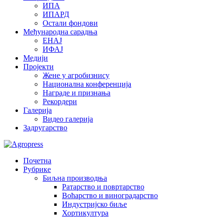
ИПА
ИПАРД
Остали фондови
Међународна сарадња
ЕНАЈ
ИФАЈ
Медији
Пројекти
Жене у агробизнису
Национална конференција
Награде и признања
Рекордери
Галерија
Видео галерија
Задругарство
Почетна
Рубрике
Биљна производња
Ратарство и повртарство
Воћарство и виноградарство
Индустријско биље
Хортикултура