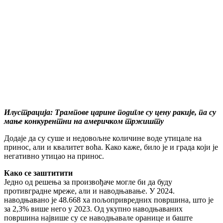
Илустрација: Трампове царине подигле су цену ракије, па су
мање конкурентни на америчком тржишту
Додаје да су суше и недовољне количине воде утицале на
принос, али и квалитет воћа. Како каже, било је и града који је
негативно утицао на принос.
Како се заштитити
Једно од решења за произвођаче могле би да буду
противградне мреже, али и наводњавање. У 2024.
наводњавано је 48.668 ха пољопривредних површина, што је
за 2,3% више него у 2023. Од укупно наводњаваних
површина највише су се наводњавале оранице и баште