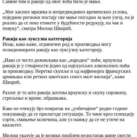
Самим тим и ракије од овог воћа било је мање.
„Због касних мразева и непредвидивих временских услова,
поједини региони постају све мање погодни за њен узгој, па је
реално да се неке етикете у будућности редукују, па чак и
повуку“, сматра Милош Шкорић.
Ракија као луксузна категорија
Ипак, како каже, ограничен род и производња могу
позиционирати ракију као луксузну категорију.
„Иако се често доживљава као „народно“ пиће, врхунска
ракија је у стварности једно од најскупљих алкохолних пића
за производњу. Неретко скупље и од најфинијих француских
армањака или ретких шкотских сингл малт вискија“, каже
Шкорић.
Разлог је то што ракија захтева врхунску и скупу сировину,
стрпљење и време, објашњава.
Како не очекују брз повратак на „уобичајене“ родне године
покушавају да се прилагоде ситуацији. То чине кроз селекцију
сорти, смањење количина, али уз пажњу да се не утиче на
квалитет.
Милош указује да је велики проблем недостатак шире свести