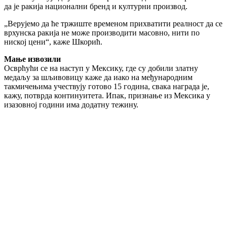
да је ракија национални бренд и културни производ.
„Верујемо да ће тржиште временом прихватити реалност да се
врхунска ракија не може производити масовно, нити по
ниској цени“, каже Шкорић.
Мање извозили
Осврћући се на наступ у Мексику, где су добили златну
медаљу за шљивовицу каже да иако на међународним
такмичењима учествују готово 15 година, свака награда је,
кажу, потврда континуитета. Ипак, признање из Мексика у
изазовној години има додатну тежину.