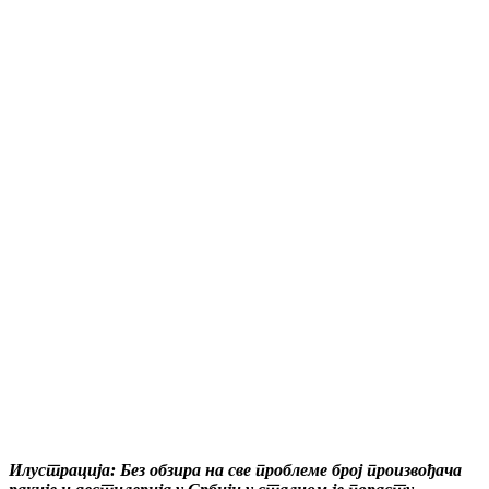
Илустрација: Без обзира на све проблеме број произвођача