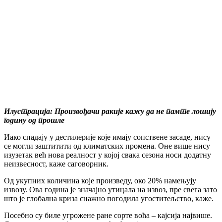
Илустрација: Произвођачи ракије кажу да не памте лошију
годину од прошле
Иако спадају у дестилерије које имају сопствене засаде, нису
се могли заштитити од климатских промена. Оне више нису
изузетак већ нова реалност у којој свака сезона носи додатну
неизвесност, каже саговорник.
Од укупних количина које произведу, око 20% намењују
извозу. Ова година је значајно утицала на извоз, пре свега зато
што је глобална криза снажно погодила угоститељство, каже.
Посебно су биле угрожене ране сорте воћа – кајсија највише.