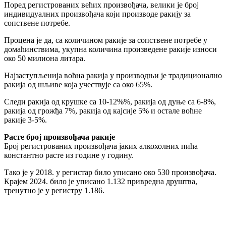
Поред регистрованих већих произвођача, велики је број
индивидуалних произвођача који производе ракију за
сопствене потребе.
Процена је да, са количином ракије за сопствене потребе у
домаћинствима, укупна количина произведене ракије износи
око 50 милиона литара.
Најзаступљенија воћна ракија у производњи је традиционално
ракија од шљиве која учествује са око 65%.
Следи ракија од крушке са 10-12%%, ракија од дуње са 6-8%,
ракија од грожђа 7%, ракија од кајсије 5% и остале воћне
ракије 3-5%.
Расте број произвођача ракије
Број регистрованих произвођача јаких алкохолних пића
константно расте из године у годину.
Тако је у 2018. у регистар било уписано око 530 произвођача.
Крајем 2024. било је уписано 1.132 привредна друштва,
тренутно је у регистру 1.186.