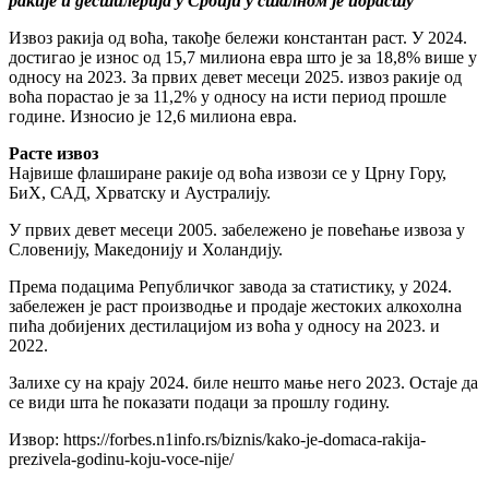
ракије и дестилерија у Србији у сталном је порасту
Извоз ракија од воћа, такође бележи константан раст. У 2024.
достигао је износ од 15,7 милиона евра што је за 18,8% више у
односу на 2023. За првих девет месеци 2025. извоз ракије од
воћа порастао је за 11,2% у односу на исти период прошле
године. Износио је 12,6 милиона евра.
Расте извоз
Највише флаширане ракије од воћа извози се у Црну Гору,
БиХ, САД, Хрватску и Аустралију.
У првих девет месеци 2005. забележено је повећање извоза у
Словенију, Македонију и Холандију.
Према подацима Републичког завода за статистику, у 2024.
забележен је раст производње и продаје жестоких алкохолна
пића добијених дестилацијом из воћа у односу на 2023. и
2022.
Залихе су на крају 2024. биле нешто мање него 2023. Остаје да
се види шта ће показати подаци за прошлу годину.
Извор: https://forbes.n1info.rs/biznis/kako-je-domaca-rakija-
prezivela-godinu-koju-voce-nije/