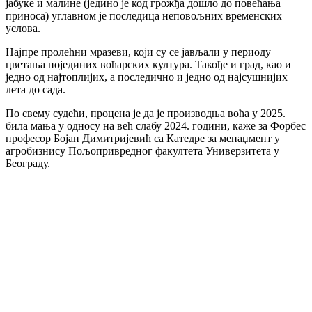
јабуке и малине (једино је код грожђа дошло до повећања
приноса) углавном је последица неповољних временских
услова.
Најпре пролећни мразеви, који су се јављали у периоду
цветања појединих воћарских култура. Такође и град, као и
једно од најтоплијих, а последично и једно од најсушнијих
лета до сада.
По свему судећи, процена је да је производња воћа у 2025.
била мања у односу на већ слабу 2024. години, каже за Форбес
професор Бојан Димитријевић са Катедре за менаџмент у
агробизнису Пољопривредног факултета Универзитета у
Београду.