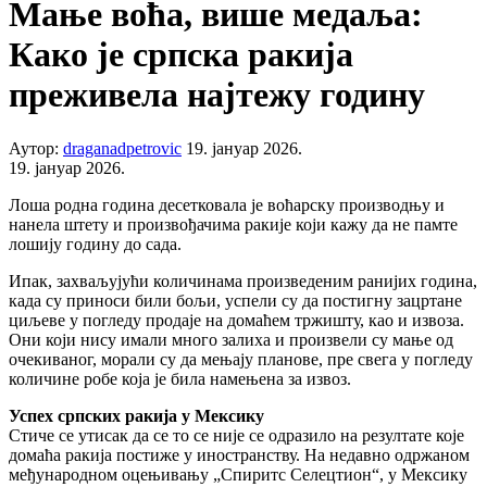
Мање воћа, више медаља:
Како је српска ракија
преживела најтежу годину
Аутор:
draganadpetrovic
19. јануар 2026.
19. јануар 2026.
Лоша родна година десетковала је воћарску производњу и
нанела штету и произвођачима ракије који кажу да не памте
лошију годину до сада.
Ипак, захваљујући количинама произведеним ранијих година,
када су приноси били бољи, успели су да постигну зацртане
циљеве у погледу продаје на домаћем тржишту, као и извоза.
Они који нису имали много залиха и произвели су мање од
очекиваног, морали су да мењају планове, пре свега у погледу
количине робе која је била намењена за извоз.
Успех српских ракија у Мексику
Стиче се утисак да се то се није се одразило на резултате које
домаћа ракија постиже у иностранству. На недавно одржаном
међународном оцењивању „Спиритс Селецтион“, у Мексику