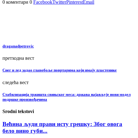
0 коментари
0
Facebook
Twitter
Pinterest
Email
draganadpetrovic
претходна вест
Снег и лед задао главобоље повртарима који имају пластенике
следећа вест
Стабилизација тржишта свињског меса: држава најављује нови модел
подршке произвођачима
Srodni tekstovi
Већина људи прави исту грешку: Због овога
бело вино губи...