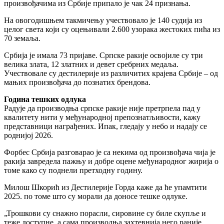
произвођачима из Србије припало је чак 24 признања.
На овогодишњем такмичењу учествовало је 140 судија из
целог света који су оцењивали 2.600 узорака жестоких пића из
70 земаља.
Србија је имала 73 пријаве. Српске ракије освојиле су три
велика злата, 12 златних и девет сребрних медаља.
Учествовале су дестилерије из различитих крајева Србије – од
мањих произвођача до познатих брендова.
Година тешких одлука
Радује да производња српске ракије није претрпела пад у
квалитету нити у међународној препознатљивости, кажу
представници награђених. Ипак, гледају у небо и надају се
роднијој 2026.
Форбес Србија разговарао је са некима од произвођача чија је
ракија завредела пажњу и добре оцене међународног жирија о
томе како су поднели претходну годину.
Милош Шкорић из Дестилерије Горда каже да ће упамтити
2025. по томе што су морали да доносе тешке одлуке.
„Трошкови су снажно порасли, сировине су биле скупље и
теже доступне, а сама производња захтевнија него раније.