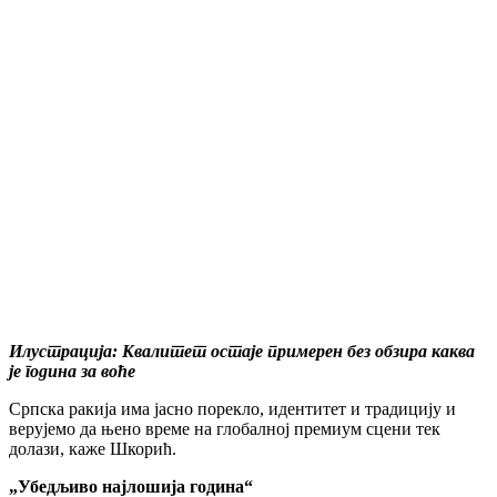
Илустрација: Квалитет остаје примерен без обзира каква
је година за воће
Српска ракија има јасно порекло, идентитет и традицију и
верујемо да њено време на глобалној премиум сцени тек
долази, каже Шкорић.
„Убедљиво најлошија година“