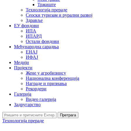
Тржиште
Технологија прераде
Сеоски туризам и рурални развој
Здравље
ЕУ фондови
ИПА
ИПАРД
Остали фондови
Међународна сарадња
ЕНАЈ
ИФАЈ
Медији
Пројекти
Жене у агробизнису
Национална конференција
Награде и признања
Рекордери
Галерија
Видео галерија
Задругарство
Претрага
Технологија прераде