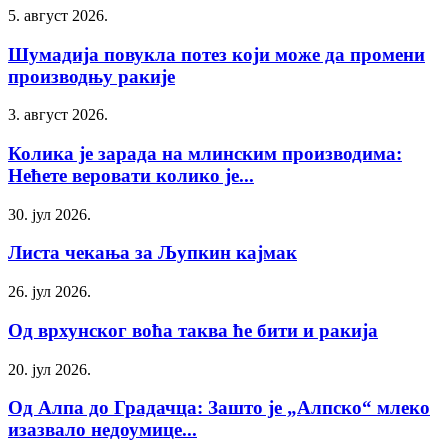
5. август 2026.
Шумадија повукла потез који може да промени
производњу ракије
3. август 2026.
Колика је зарада на млинским производима:
Нећете веровати колико је...
30. јул 2026.
Листа чекања за Љупкин кајмак
26. јул 2026.
Од врхунског воћа таква ће бити и ракија
20. јул 2026.
Од Алпа до Градачца: Зашто је „Алпско“ млеко
изазвало недоумице...