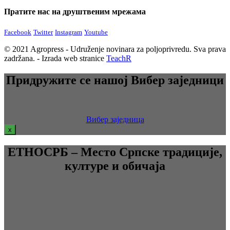
Пратите нас на друштвеним мрежама
Facebook
Twitter
Instagram
Youtube
© 2021 Agropress - Udruženje novinara za poljoprivredu. Sva prava
zadržana. - Izrada web stranice
TeachR
Придружите се нашој Вибер заједници
Вибер заједница
x
ЕТНОСРБ – Место Српске традиције,
културе и обичаја