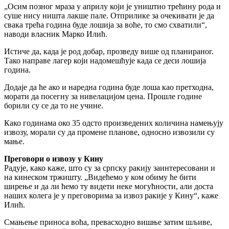
„Осим позног мраза у априлу који је уништио трећину рода и
суше нису ништа лакше пале. Отприлике за очекивати је да
свака трећа година буде лошија за воће, то смо схватили“,
наводи власник Марко Илић.
Истиче да, када је род добар, прозведу више од планираног.
Тако направе лагер који надомешћује када се деси лошија
година.
Додаје да ће ако и наредна година буде лоша као претходна,
морати да посегну за нивелацијом цена. Прошле године
борили су се да то не учине.
Како годинама око 35 одсто произведених количина намењују
извозу, морали су да промене планове, односно извозили су
мање.
Преговори о извозу у Кину
Радује, како каже, што су за српску ракију заинтересовани и
на кинеском тржишту. „Видећемо у ком обиму ће бити
ширење и да ли ћемо ту видети неке могућности, али доста
наших колега је у преговорима за извоз ракије у Кину“, каже
Илић.
Смањење приноса воћа, превасходно вишње затим шљиве,