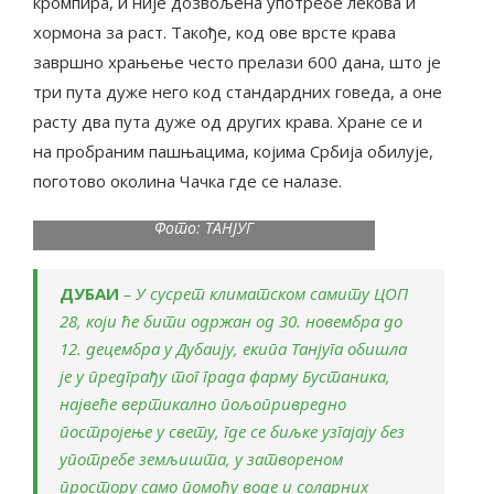
кромпира, и није дозвољена употребе лекова и
хормона за раст. Такође, код ове врсте крава
завршно храњење често прелази 600 дана, што је
три пута дуже него код стандардних говеда, а оне
расту два пута дуже од других крава. Хране се и
на пробраним пашњацима, којима Србија обилује,
поготово околина Чачка где се налазе.
Фото: ТАНЈУГ
ДУБАИ
– У сусрет климатском самиту ЦОП
28, који ће бити одржан од 30. новембра до
12. децембра у Дубаију, екипа Танјуга обишла
је у предграђу тог града фарму Бустаника,
највеће вертикално пољопривредно
постројење у свету, где се биљке узгајају без
употребе земљишта, у затвореном
простору само помоћу воде и соларних