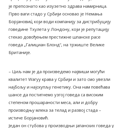
је препознато као изузетно здрава намирница.
Прво ваги стадо у Србији основао је Немања
Борјановиц́ који води компанију за дистрибуцију
говедине Тxулета у Лондону, који је репутацију
стекао довођењем престижне шпанске расе
говеда „Галициан Блонд“, на тржиште Велике
Британије.
– Циљ нам је да произведемо највиши могући
квалитет Wагyу крава у Србији и зато смо увезли
најбољу и најскупљу генетику. Она нам повећава
шансе да постигнемо узгој говеда са високим
степеном прошараности меса, али и добру
производњу млека за телад и развој стада –
истиче Борјановић.
Један он стубова у производњи јапанских говеда у