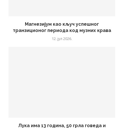
Магнезијум као кључ успешног
транзиционог периода код музних крава
12. јул 2026.
Лука има 13 година, 50 грла говеда и