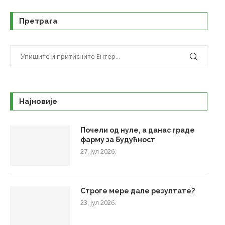
Претрага
Најновије
Почели од нуле, а данас граде
фарму за будућност
27. јул 2026.
Строге мере дале резултате?
23. јул 2026.