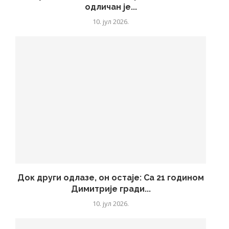
одличан је...
10. јул 2026.
Док други одлазе, он остаје: Са 21 годином
Димитрије гради...
10. јул 2026.