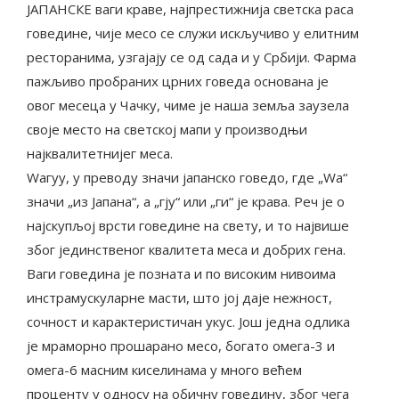
ЈАПАНСКЕ ваги краве, најпрестижнија светска раса
говедине, чије месо се служи искључиво у елитним
ресторанима, узгајају се од сада и у Србији. Фарма
пажљиво пробраних црних говеда основана је
овог месеца у Чачку, чиме је наша земља заузела
своје место на светској мапи у производњи
најквалитетнијег меса.
Wагyу, у преводу значи јапанско говедо, где „Wа“
значи „из Јапана“, а „гју“ или „ги“ је крава. Реч је о
најскупљој врсти говедине на свету, и то највише
због јединственог квалитета меса и добрих гена.
Ваги говедина је позната и по високим нивоима
инстрамускуларне масти, што јој даје нежност,
сочност и карактеристичан укус. Још једна одлика
је мраморно прошарано месо, богато омега-3 и
омега-6 масним киселинама у много већем
проценту у односу на обичну говедину, због чега