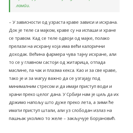
лампи.
– У зависности од узраста краве зависи и исхрана.
Док је теле са мајком, краве су на испаши и хране
се травом. Кад се теле одвоји од мајке, полако
прелази на исхрану која има већи калорични
доходак. Већина фармера чува тајну исхране, али
то се у главном састоји од житарица, отпада
маслине, па чак и плазма кекса. Као и за све краве,
тако је и за wагyу важно да се узгајају под
минималним стресом и да имаји приступ води и
храни преко целог дана. У Србији нам је циљ да их
држимо напољу што дуже преко лета, а зими ће
имати приступ штали, али уз слободан излаз на
пашњак уколико то желе – закључује Борјановић.