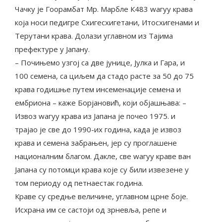
Чачку је Гоорамбат Мр. Марбле К483 wагyу крава
која носи педигре Схигесхигетани, Итосхигенами и
Терутани крава. Долази углавном из Тајима
префектуре у Јапану.
– Почињемо узгој са две јунице, Јулка и Гара, и
100 семена, са циљем да стадо расте за 50 до 75
крава годишње путем инсеменације семена и
ембриона – каже Борјановић, који објашњава: –
Извоз wагyу крава из Јапана је почео 1975. и
трајао је све до 1990-их година, када је извоз
крава и семена забрањен, јер су проглашене
националним благом. Дакле, све wагyу краве ван
Јапана су потомци крава које су били извезене у
том периоду од петнаестак година.
Краве су средње величине, углавном црне боје.
Исхрана им се састоји од зрневља, репе и