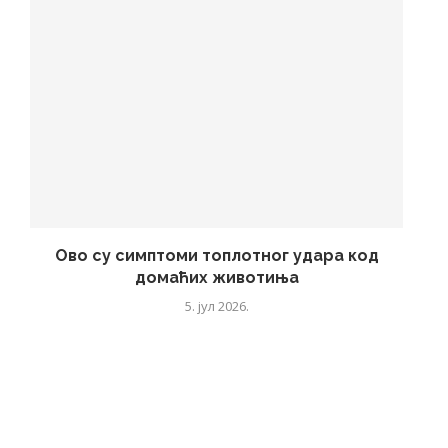
Ово су симптоми топлотног удара код
домаћих животиња
5. јул 2026.