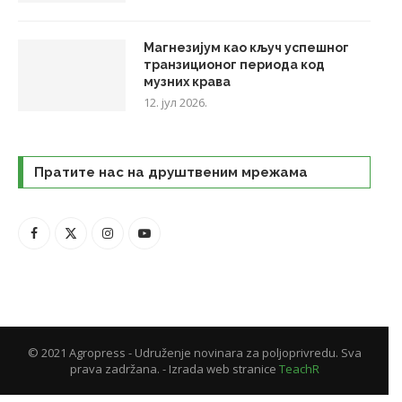
Магнезијум као кључ успешног
транзиционог периода код
музних крава
12. јул 2026.
Пратите нас на друштвеним мрежама
© 2021 Agropress - Udruženje novinara za poljoprivredu. Sva
prava zadržana. - Izrada web stranice
TeachR