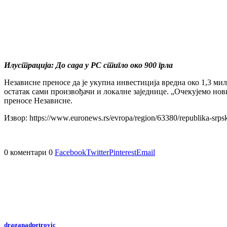
Илустрација: До сада у РС стигло око 900 грла
Независне преносе да је укупна инвестиција вредна око 1,3 мил
остатак сами произвођачи и локалне заједнице. „Очекујемо нов
преносе Независне.
Извор: https://www.euronews.rs/evropa/region/63380/republika-srpsk
0 коментари
0
Facebook
Twitter
Pinterest
Email
draganadpetrovic