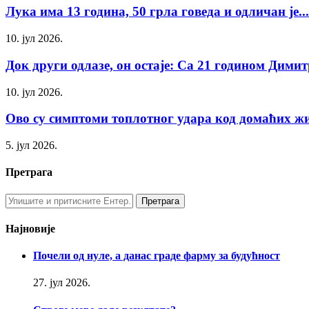
Лука има 13 година, 50 грла говеда и одличан је...
10. јул 2026.
Док други одлазе, он остаје: Са 21 годином Димитр
10. јул 2026.
Ово су симптоми топлотног удара код домаћих 
5. јул 2026.
Претрага
Најновије
Почели од нуле, а данас граде фарму за будућност
27. јул 2026.