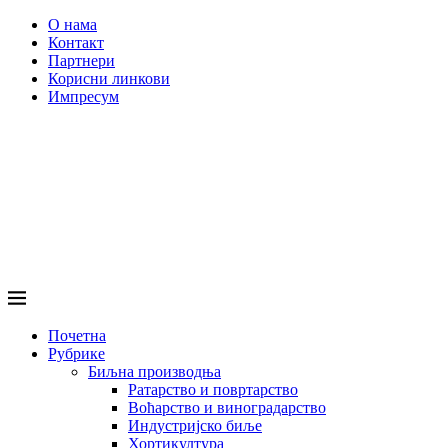
О нама
Контакт
Партнери
Корисни линкови
Импресум
Почетна
Рубрике
Биљна производња
Ратарство и повртарство
Воћарство и виноградарство
Индустријско биље
Хортикултура