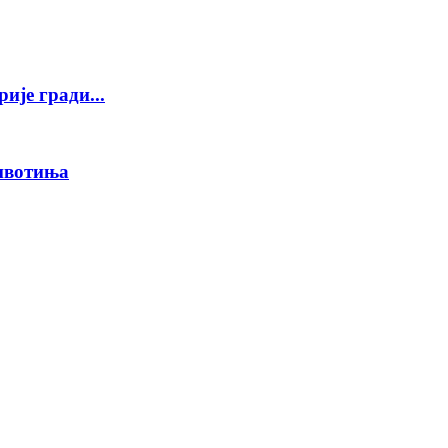
ије гради...
животиња