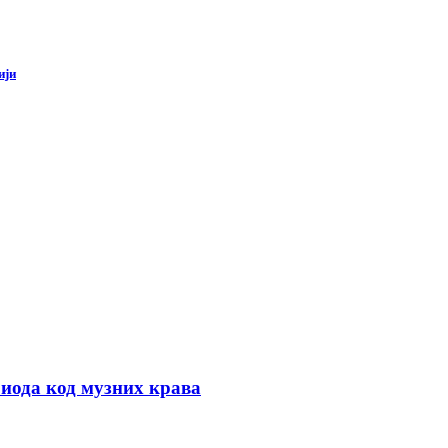
ији
иода код музних крава