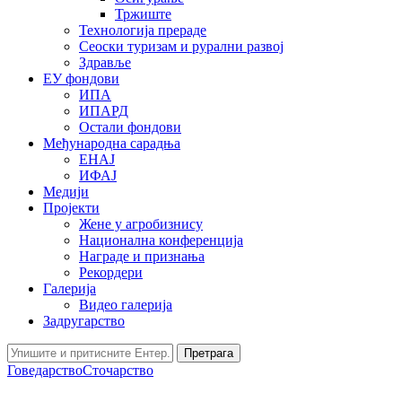
Тржиште
Технологија прераде
Сеоски туризам и рурални развој
Здравље
ЕУ фондови
ИПА
ИПАРД
Остали фондови
Међународна сарадња
ЕНАЈ
ИФАЈ
Медији
Пројекти
Жене у агробизнису
Национална конференција
Награде и признања
Рекордери
Галерија
Видео галерија
Задругарство
Претрага
Говедарство
Сточарство