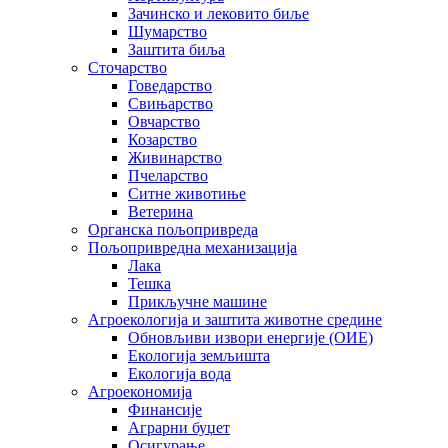
Зачинско и лековито биље
Шумарство
Заштита биља
Сточарство
Говедарство
Свињарство
Овчарство
Козарство
Живинарство
Пчеларство
Ситне животиње
Ветерина
Органска пољопривреда
Пољопривредна механизација
Лака
Тешка
Прикључне машине
Агроекологија и заштита животне средине
Обновљиви извори енергије (ОИЕ)
Екологија земљишта
Екологија вода
Агроекономија
Финансије
Аграрни буџет
Осигурање