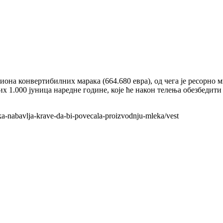
иона конвертибилних марака (664.680 евра), од чега је ресорно м
их 1.000 јуница наредне године, које ће након телења обезбедит
a-nabavlja-krave-da-bi-povecala-proizvodnju-mleka/vest