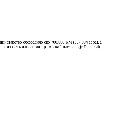
инистарство обезбедило око 700.000 КМ (357.904 евра), а
и нових пет милиона литара млека“, нагласио је Пашалић,