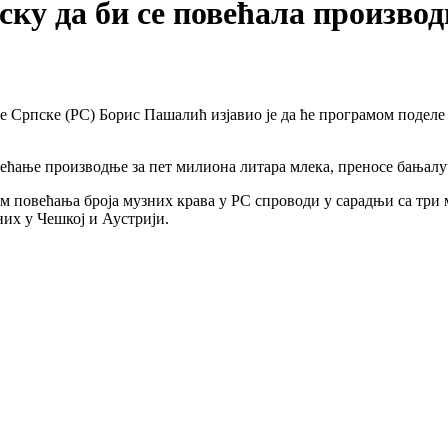
ску да би се повећала произво
Српске (РС) Борис Пашалић изјавио је да ће програмом поделе
овећање производње за пет милиона литара млека, преносе бањал
грам повећања броја музних крава у РС спроводи у сарадњи са три
них у Чешкој и Аустрији.