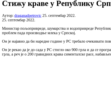
Стижу краве у Републику Срп
Аутор:
draganadpetrovic
25. септембар 2022.
25. септембар 2022.
Министар пољопривреде, шумарства и водопривреде Републике 
проблем пада производње млека у Српској.
Он је најавио да би наредне године у РС требало очекивати п
Он је рекао да је до сада у РС стигло око 900 грла и да се про
грла, а реч је о 200 гравидних крава сименталске расе, набавље