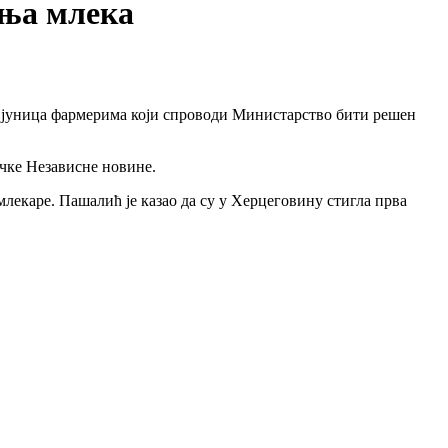
дња млека
 јуница фармерима који спроводи Министарство бити решен
учке Независне новине.
 млекаре. Пашалић је казао да су у Херцеговину стигла прва