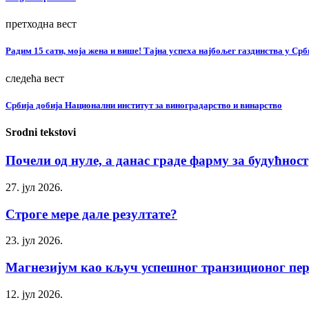
претходна вест
Радим 15 сати, моја жена и више! Тајна успеха најбољег газдинства у Срб
следећа вест
Србија добија Национални институт за виноградарство и винарство
Srodni tekstovi
Почели од нуле, а данас граде фарму за будућност
27. јул 2026.
Строге мере дале резултате?
23. јул 2026.
Магнезијум као кључ успешног транзиционог пер
12. јул 2026.