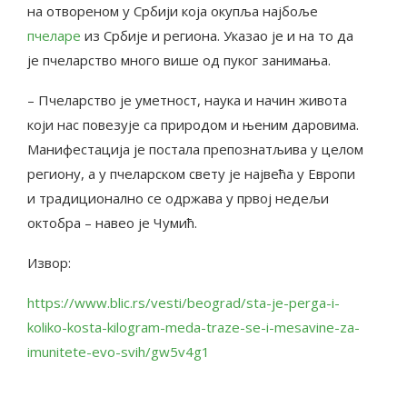
на отвореном у Србији која окупља најбоље
пчеларе
из Србије и региона. Указао је и на то да
је пчеларство много више од пуког занимања.
– Пчеларство је уметност, наука и начин живота
који нас повезује са природом и њеним даровима.
Манифестација је постала препознатљива у целом
региону, а у пчеларском свету је највећа у Европи
и традиционално се одржава у првој недељи
октобра – навео је Чумић.
Извор:
https://www.blic.rs/vesti/beograd/sta-je-perga-i-
koliko-kosta-kilogram-meda-traze-se-i-mesavine-za-
imunitete-evo-svih/gw5v4g1