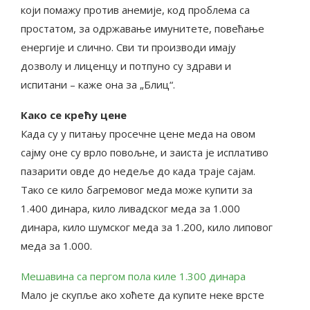
који помажу против анемије, код проблема са
простатом, за одржавање имунитете, повећање
енергије и слично. Сви ти производи имају
дозволу и лиценцу и потпуно су здрави и
испитани – каже она за „Блиц“.
Како се крећу цене
Када су у питању просечне цене меда на овом
сајму оне су врло повољне, и заиста је исплативо
пазарити овде до недеље до када траје сајам.
Тако се кило багремовог меда може купити за
1.400 динара, кило ливадског меда за 1.000
динара, кило шумског меда за 1.200, кило липовог
меда за 1.000.
Мешавина са пергом пола киле 1.300 динара
Мало је скупље ако хоћете да купите неке врсте