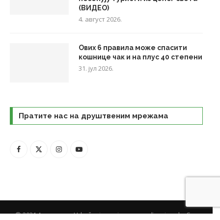
(ВИДЕО)
4. август 2026.
Ових 6 правила може спасити
кошнице чак и на плус 40 степени
31. јул 2026.
Пратите нас на друштвеним мрежама
© 2021 Agropress - Udruženje novinara za poljoprivredu. Sva