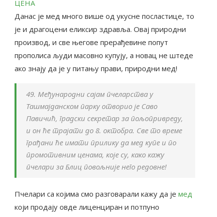
ЦЕНА
Данас је мед много више од укусне посластице, то
је и драгоцени еликсир здравља. Овај природни
производ, и све његове прерађевине попут
прополиса људи масовно купују, а новац не штеде
ако знају да је у питању прави, природни мед!
49. Међународни сајам пчеларства у
Ташмајданском парку отворио je Саво
Павичић, градски секретар за пољопривреду,
и он ће трајати до 8. октобра. Све то време
грађани ће имати прилику да мед купе и по
промотивним ценама, које су, како кажу
пчелари за Блиц повољније него редовне!
Пчелари са којима смо разговарали кажу да је
мед
који продају овде лиценциран и потпуно