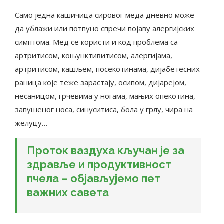
Само једна кашичица сировог меда дневно може
да ублажи или потпуно спречи појаву алергијских
симптома. Мед се користи и код проблема са
артритисом, коњунктивитисом, алергијама,
артритисом, кашљем, посекотинама, дијабетесних
раница које теже зарастају, осипом, дијарејом,
несаницом, грчевима у ногама, мањих опекотина,
запушеног носа, синуситиса, бола у грлу, чира на
желуцу…
Проток ваздуха кључан је за
здравље и продуктивност
пчела – објављујемо пет
важних савета