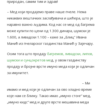
природан, самим тим и здрав!
– Мед који продајемо праве наше пчеле. Нема
никаквих вештачких заслађивача и шећера, што је
наравно важно људима. Код нас се мед од багрема
може купити по цени од 1.300 динара, шумски је
1.600, а ливадски 1.100 – каже за „Блиц“ Ивана
Манић из пчеларског газдинства Манић у Зајечару.
Осим тога што продају
багремов, ливадски, липов,
шумски и сунцокретов ме
д, у овом газдинству
продају и бројне врсте имуно меда који је одличан
за имунитет.
– Ми
имамо и мед који је одличан за ово хладно време
које нам се ближу. Такао имао „имуно стонг“ мед,
„имуно кидс“ мед и друге врсте мешавина меда