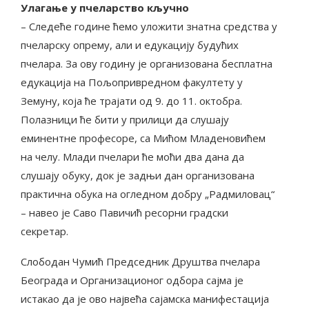
Улагање у пчеларство кључно
– Следеће године ћемо уложити знатна средства у
пчеларску опрему, али и едукацију будућих
пчелара. За ову годину је организована бесплатна
едукација на Пољопривредном факултету у
Земуну, која ће трајати од 9. до 11. октобра.
Полазници ће бити у прилици да слушају
еминентне професоре, са Мићом Младеновићем
на челу. Млади пчелари ће моћи два дана да
слушају обуку, док је задњи дан организована
практична обука на огледном добру „Радмиловац“
– навео је Саво Павичић ресорни градски
секретар.
Слободан Чумић Председник Друштва пчелара
Београда и Организационог одбора сајма је
истакао да је ово највећа сајамска манифестација