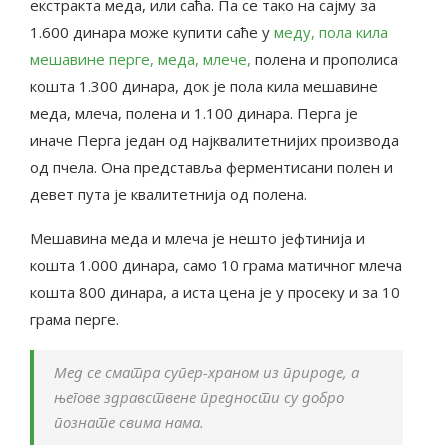
екстракта меда, или саћа. Па се тако на сајму за
1.600 динара може купити саће у
меду, пола кила
мешавине перге, меда, млече,
полена и прополиса
кошта 1.300 динара, док је пола кила мешавине
меда, млеча, полена и 1.100 динара. Перга је
иначе Перга један од најквалитетнијих производа
од пчела. Она представља ферментисани полен и
девет пута је квалитетнија од полена.
Мешавина меда и млеча је нешто јефтинија и
кошта 1.000 динара, само 10 грама матичног млеча
кошта 800 динара, а иста цена је у просеку и за 10
грама перге.
Мед се сматра супер-храном из природе, а
његове здравствене предности су добро
познате свима нама.