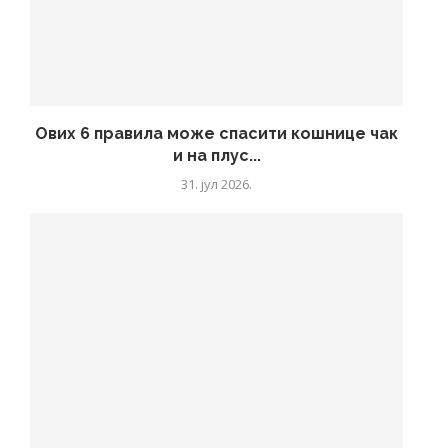
Ових 6 правила може спасити кошнице чак
и на плус...
31. јул 2026.