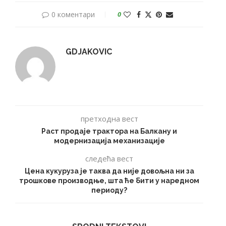
0 коментари
0
GDJAKOVIC
претходна вест
Раст продаје трактора на Балкану и
модернизацијa механизације
следећа вест
Цена кукуруза је таква да није довољна ни за
трошкове производње, шта ће бити у наредном
периоду?