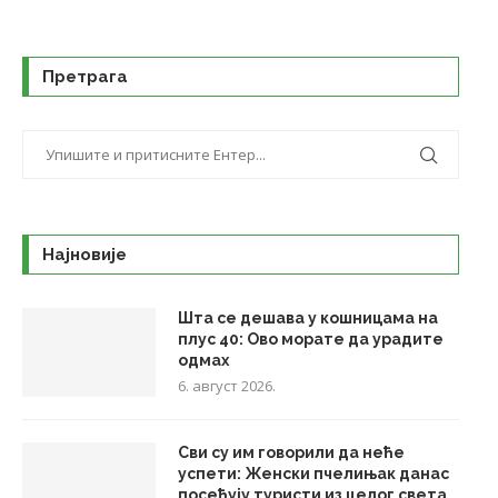
Претрага
Најновије
Шта се дешава у кошницама на
плус 40: Ово морате да урадите
одмах
6. август 2026.
Сви су им говорили да неће
успети: Женски пчелињак данас
посећују туристи из целог света