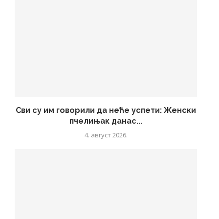
Сви су им говорили да неће успети: Женски
пчелињак данас...
4. август 2026.