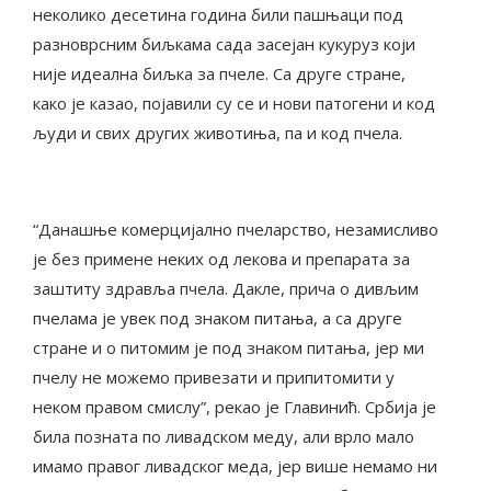
неколико десетина година били пашњаци под
разноврсним биљкама сада засејан кукуруз који
није идеална биљка за пчеле. Са друге стране,
како је казао, појавили су се и нови патогени и код
људи и свих других животиња, па и код пчела.
“Данашње комерцијално пчеларство, незамисливо
је без примене неких од лекова и препарата за
заштиту здравља пчела. Дакле, прича о дивљим
пчелама је увек под знаком питања, а са друге
стране и о питомим је под знаком питања, јер ми
пчелу не можемо привезати и припитомити у
неком правом смислу”, рекао је Главинић. Србија је
била позната по ливадском меду, али врло мало
имамо правог ливадског меда, јер више немамо ни