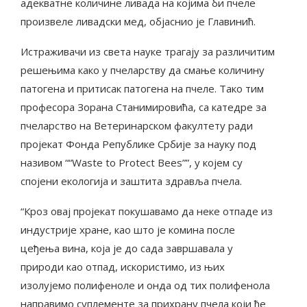
адекватне количине ливада на којима би пчеле
произвеле ливадски мед, објаснио је Главинић.
Истраживачи из света науке трагају за различитим
решењима како у пчеларству да смање количину
патогена и притисак патогена на пчеле. Тако тим
професора Зорана Станимировића, са катедре за
пчеларство на Ветеринарском факултету ради
пројекат Фонда Републике Србије за науку под
називом ““Waste to Protect Bees””, у којем су
спојени екологија и заштита здравља пчела.
“Кроз овај пројекат покушавамо да неке отпаде из
индустрије хране, као што је комина после
цеђења вина, која је до сада завршавала у
природи као отпад, искористимо, из њих
изолујемо полифеноле и онда од тих полифенола
направимо суплементе за прихрану пчела који ће