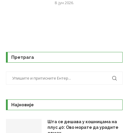
8. јун 2026.
Претрага
Најновије
Шта се дешава у кошницама на
плус 40: Ово морате да урадите
одмах