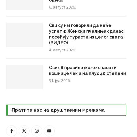
6. август 2026.
Сви су им говорили да неће
успети: Женски пчелињак данас
посећују туристи из целог света
(ВИДЕО)
4. август 2026.
Ових 6 правила може спасити
кошнице чак и на плус 40 степени
31. јул 2026.
Пратите нас на друштвеним мрежама