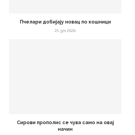
Пчелари добијају новац по кошници
25. јун 2026.
Сирови прополис се чува само на овај
начин