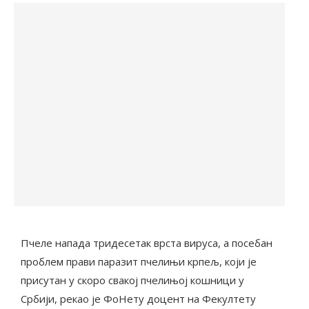
Пчеле напада тридесетак врста вируса, а посебан
проблем прави паразит пчелињи крпељ, који је
присутан у скоро свакој пчелињој кошници у
Србији, рекао је ФоНету доцент на Фекултету