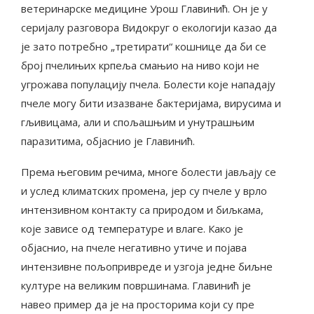
ветеринарске медицине Урош Главинић. Он је у
серијалу разговора Видокруг о екологији казао да
је зато потребно „третирати“ кошнице да би се
број пчелињих крпеља смањио на ниво који не
угрожава популацију пчела. Болести које нападају
пчеле могу бити изазване бактеријама, вирусима и
гљивицама, али и спољашњим и унутрашњим
паразитима, објаснио је Главинић.
Према његовим речима, многе болести јављају се
и услед климатских промена, јер су пчеле у врло
интензивном контакту са природом и биљкама,
које зависе од температуре и влаге. Како је
објаснио, на пчеле негативно утиче и појава
интензивне пољопривреде и узгоја једне биљне
културе на великим површинама. Главинић је
навео пример да је на просторима који су пре