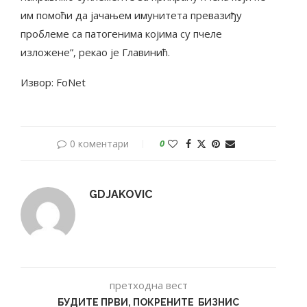
им помоћи да јачањем имунитета превазиђу
проблеме са патогенима којима су пчеле
изложене”, рекао је Главинић.
Извор: FoNet
0 коментари
0
GDJAKOVIC
претходна вест
БУДИТЕ ПРВИ, ПОКРЕНИТЕ БИЗНИС