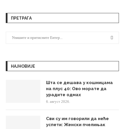
ПРЕТРАГА
НАЈНОВИЈЕ
Шта се дешава у кошницама
на плус 40: Ово морате да
урадите одмах
6. август 2026.
Сви су им говорили да неће
успети: Женски пчелињак