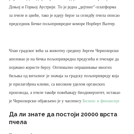
Доњој и Горњој Аустрији. То је једна „дејтинг“-платформа
за пчеле и цвеће, тако је идеју берзе за селидбу пчела описао
председник Бечке пољопривредне коморе Норберт Валтер.
Члан градског већа за животну средину Јирген Чернохорски
апеловао је на бечка пољопривредна предузећа и пчеларе да
појачано користе берзу. Оптимално опрашивање многих
биљака од виталног је значаја за градску пољопривреду која
је прилагођена клими, са високим уделом органских
производа, а пчеле такође повећавају биодиверзитет, истакао
је Чернохорски објављено је у часопису
Бизнис и финансије
Да ли знате да постоји 20000 врста
пчела