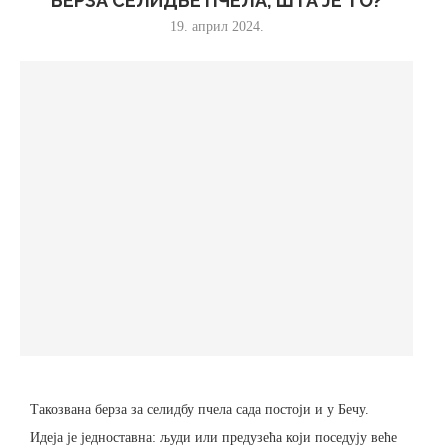
БЕРЗА СЕЛИДБЕ ПЧЕЛА, ШТА ЈЕ ТО?
19. април 2024.
Такозвана берза за селидбу пчела сада постоји и у Бечу.
Идеја је једноставна: људи или предузећа који поседују веће