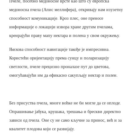
Пчеле, посебно медоносне врсте као што су европска
медоносна пчела (Апис меллифера), откривају нам изузетну
способност комуникације. Кроз плес, оне преносе
информације о локацији извора хране другим пчелама,
креирајући праву мапу нектара и полена у свом окружењу.
Њихова способност навигације такође је импресивна.
Користећи оријентацију према сунцу и поларизацију
светлости, пчеле прецизно проналазе пут до цветова,
омогућавајући им да ефикасно сакупљају нектар и полен.
Без присуства пчела, многе воћке не би могле да се оплоде.
Опрашивање јабука, крушака, трешања и брескви директно
зависи од пчела. Оне су не само кључне за принос, већ и за
квалитет плодова који се развијају.