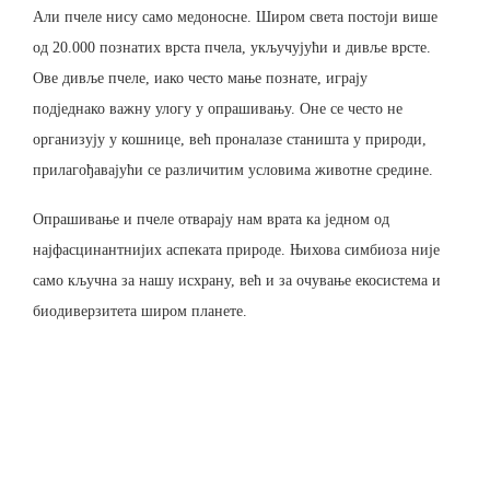
Али пчеле нису само медоносне. Широм света постоји више
од 20.000 познатих врста пчела, укључујући и дивље врсте.
Ове дивље пчеле, иако често мање познате, играју
подједнако важну улогу у опрашивању. Оне се често не
организују у кошнице, већ проналазе станишта у природи,
прилагођавајући се различитим условима животне средине.
Опрашивање и пчеле отварају нам врата ка једном од
најфасцинантнијих аспеката природе. Њихова симбиоза није
само кључна за нашу исхрану, већ и за очување екосистема и
биодиверзитета широм планете.