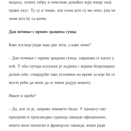
медаљу, зелену зебру и неколико домаћих који имају онај
прави укус. Ту су и тикве, али осим што су ми лепе, још не
знам шта ћу са њима.
Дан почиње с првим зрацима сунца
Како изгледа један ваш дан лети, а како зими?
– Дан почиње с првим зрацима сунца, завршава се касно у
ноћ. У оба случаја испуњен је људима с којима безрезервно
делим себе, стварајући тако успомене на време за које би се
могло рећи да чини да се човек радује животу.
Имате и цвеће?
– Да, али то је, заправо лековито биље. У процесу смо
припреме и производње садница лаванде официналис,
нешто мало шпанске и француске лаванде, више ради