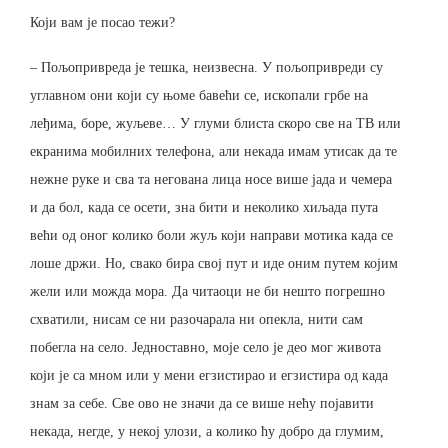
Који вам је посао тежи?
– Пољопривреда је тешка, неизвесна. У пољопривреди су
углавном они који су њоме бавећи се, ископали грбе на
леђима, боре, жуљеве… У глуми блиста скоро све на ТВ или
екранима мобилних телефона, али некада имам утисак да те
нежне руке и сва та негована лица носе више јада и чемера
и да бол, када се осети, зна бити и неколико хиљада пута
већи од оног колико боли жуљ који направи мотика када се
лоше држи. Но, свако бира свој пут и иде оним путем којим
жели или можда мора. Да читаоци не би нешто погрешно
схватили, нисам се ни разочарала ни опекла, нити сам
побегла на село. Једноставно, моје село је део мог живота
који је са мном или у мени егзистирао и егзистира од када
знам за себе. Све ово не значи да се више нећу појавити
некада, негде, у некој улози, а колико ћу добро да глумим,