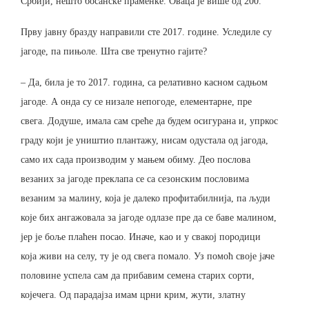
Србији, нешто босанске праменке. Оваца је више од 200.
Прву јавну бразду направили сте 2017. године. Уследиле су
јагоде, па пињоле. Шта све тренутно гајите?
– Да, била је то 2017. година, са релативно касном садњом
јагоде. А онда су се низале непогоде, елементарне, пре
свега. Додуше, имала сам среће да будем осигурана и, упркос
граду који је уништио плантажу, нисам одустала од јагода,
само их сада производим у мањем обиму. Део послова
везаних за јагоде преклапа се са сезонским пословима
везаним за малину, која је далеко профитабилнија, па људи
које бих ангажовала за јагоде одлазе пре да се баве малином,
јер је боље плаћен посао. Иначе, као и у свакој породици
која живи на селу, ту је од свега помало. Уз помоћ своје јаче
половине успела сам да прибавим семена старих сорти,
којечега. Од парадајза имам црни крим, жути, златну