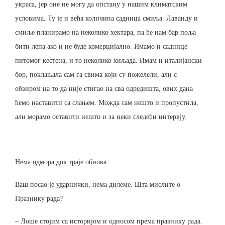
украса, јер оне не могу да опстану у нашим климатским
условима. Ту је и већа количина садница смиља. Лаванду и
смиље планирамо на неколико хектара, па ће нам бар поља
бити лепа ако и не буде комерцијално. Имамо и саднице
питомог кестена, и то неколико хиљада. Имам и италијански
бор, поклањала сам га свима који су пожелели, али с
обзиром на то да није стигао на сва одредишта, ових дана
ћемо наставити са слањем. Можда сам нешто и пропустила,
али морамо оставити нешто и за неки следећи интервју.
Нема одмора док траје обнова
Ваш посао је ударнички, нема дилеме. Шта мислите о
Празнику рада?
– Лоше стојим са историјом и односом према празнику рада.