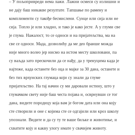
– У пољопривреди нема лажи. Лажни осмеси су излишни и
не дају баш никакве резултате. Тапшање по рамену и
комплименти су такође бесмислени. Сунце или сија или не
сија. Топло је или хладно, и тако је како јесте. А у глуми све
је глума. Нажалост, то се односи и на пријатељства, ма на
све се односи. Мада, дозволићу да ме део бранше можда
није много волео јер нисмо на истом месту школовани, па
су ваљда зато прескочили да се нађу, да у тренуцима када је
најтеже, када останете без оца и мајке за 30 дана, останете и
без тих врхунских глумаца који су знали да глуме
пријатељство. На тај начин су ми даровали истину, што у
глумачком свету није баш честа појава и, осврнувши се тог
дана, видите породицу која вам је богом дата или она коју
сте створили и оне с којима сте се одгајили или кроз школу
упознали. Видите и да су ту те ваше биљке и животиње, и
схватите коју и какву улогу имате у свачијем животу.