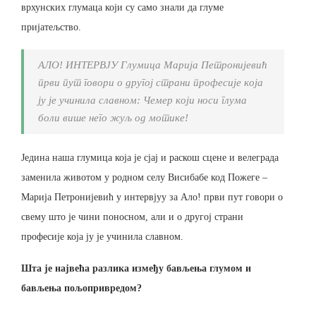
врхунских глумаца који су само знали да глуме
пријатељство.
АЛО! ИНТЕРВЈУ Глумица Марија Петронијевић
први пут говори о другој страни професије која
ју је учинила славном: Чемер који носи глума
боли више него жуљ од мотике!
Једина наша глумица која је сјај и раскош сцене и велеграда
заменила животом у родном селу Висибабе код Пожеге –
Марија Петронијевић у интервјуу за Ало! први пут говори о
свему што је чини поносном, али и о другој страни
професије која ју је учинила славном.
Шта је највећа разлика између бављења глумом и
бављења пољопривредом?