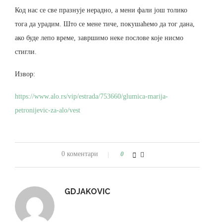
Код нас се све празнује нерадно, а мени фали још толико
тога да урадим. Што се мене тиче, покушаћемо да тог дана,
ако буде лепо време, завршимо неке послове које нисмо
стигли.
Извор:
https://www.alo.rs/vip/estrada/753660/glumica-marija-
petronijevic-za-alo/vest
0 коментари
0
GDJAKOVIC