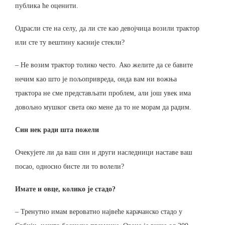
публика ће оценити.
Одрасли сте на селу, да ли сте као девојчица возили трактор
или сте ту вештину касније стекли?
– Не возим трактор толико често. Ако желите да се бавите
нечим као што је пољопривреда, онда вам ни вожња
трактора не сме представљати проблем, али још увек има
довољно мушког света око мене да то не морам да радим.
Син нек ради шта пожели
Очекујете ли да ваш син и други наследници наставе ваш
посао, односно бисте ли то волели?
Имате и овце, колико је стадо?
– Тренутно имам вероватно највеће карачанско стадо у