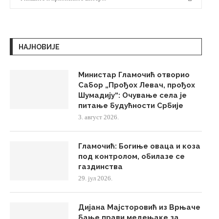
НАЈНОВИЈЕ
Министар Гламочић отворио
Сабор „Прођох Левач, прођох
Шумадију“: Очување села је
питање будућности Србије
3. август 2026.
Гламочић: Богиње оваца и коза
под контролом, обилазе се
газдинства
29. јул 2026.
Дијана Мајсторовић из Врњаче
бање прави медењаке за