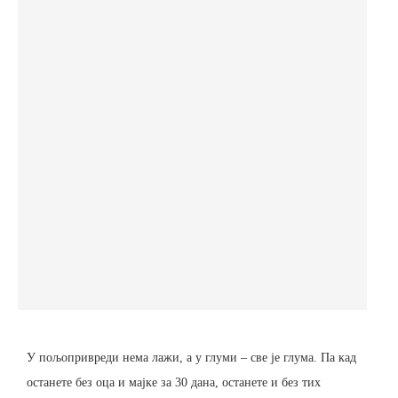
У пољопривреди нема лажи, а у глуми – све је глума. Па кад
останете без оца и мајке за 30 дана, останете и без тих