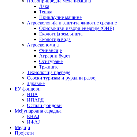
Пољопривредна механизација
Лака
Тешка
Прикључне машине
Агроекологија и заштита животне средине
Обновљиви извори енергије (ОИЕ)
Екологија земљишта
Екологија вода
Агроекономија
Финансије
Аграрни буџет
Осигурање
Тржиште
Технологија прераде
Сеоски туризам и рурални развој
Здравље
ЕУ фондови
ИПА
ИПАРД
Остали фондови
Међународна сарадња
ЕНАЈ
ИФАЈ
Медији
Пројекти