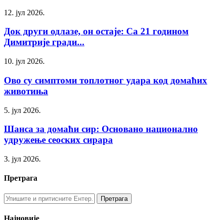
12. јул 2026.
Док други одлазе, он остаје: Са 21 годином
Димитрије гради...
10. јул 2026.
Ово су симптоми топлотног удара код домаћих
животиња
5. јул 2026.
Шанса за домаћи сир: Основано национално
удружење сеоских сирара
3. јул 2026.
Претрага
Најновије