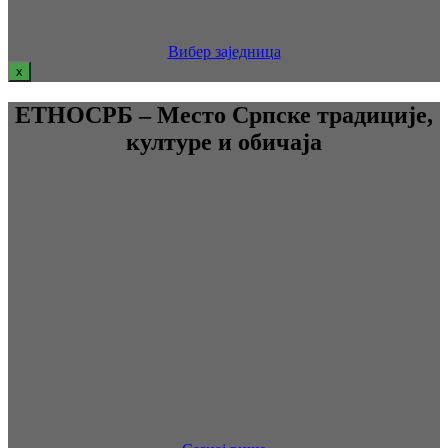
Вибер заједница
x
ЕТНОСРБ – Место Српске традиције,
културе и обичаја