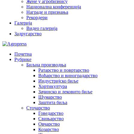
Жене у агробизнису
Национална конференција
Награде и признања
Рекордери
Галерија
Видео галерија
Задругарство
Почетна
Рубрике
Биљна производња
Ратарство и повртарство
Воћарство и виноградарство
Индустријско биље
Хортикултура
Зачинско и лековито биље
Шумарство
Заштита биља
Сточарство
Говедарство
Свињарство
Овчарство
Козарство