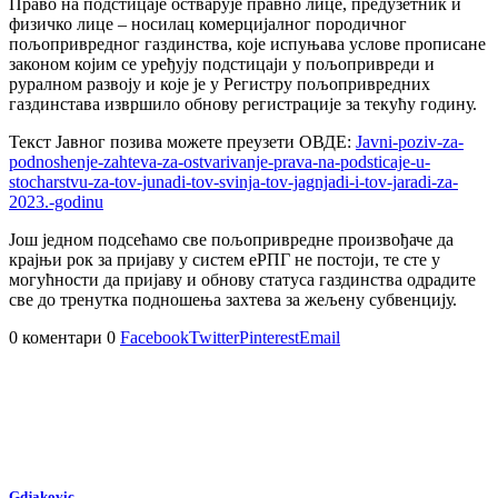
Право на подстицаје остварује правно лице, предузетник и
физичко лице – носилац комерцијалног породичног
пољопривредног газдинства, које испуњава услове прописане
законом којим се уређују подстицаји у пољопривреди и
руралном развоју и које је у Регистру пољопривредних
газдинстава извршило обнову регистрације за текућу годину.
Текст Јавног позива можете преузети ОВДЕ:
Javni-poziv-za-
podnoshenje-zahteva-za-ostvarivanje-prava-na-podsticaje-u-
stocharstvu-za-tov-junadi-tov-svinja-tov-jagnjadi-i-tov-jaradi-za-
2023.-godinu
Још једном подсећамо све пољопривредне произвођаче да
крајњи рок за пријаву у систем еРПГ не постоји, те сте у
могућности да пријаву и обнову статуса газдинства одрадите
све до тренутка подношења захтева за жељену субвенцију.
0 коментари
0
Facebook
Twitter
Pinterest
Email
Gdjakovic