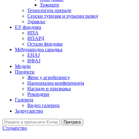
Тржиште
Технологија прераде
Сеоски туризам и рурални развој
Здравље
ЕУ фондови
ИПА
ИПАРД
Остали фондови
Међународна сарадња
ЕНАЈ
ИФАЈ
Медији
Пројекти
Жене у агробизнису
Национална конференција
Награде и признања
Рекордери
Галерија
Видео галерија
Задругарство
Претрага
Сточарство