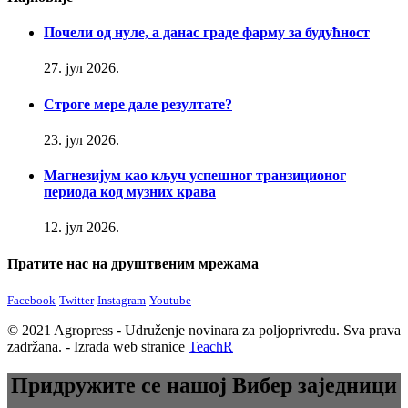
Почели од нуле, а данас граде фарму за будућност
27. јул 2026.
Строге мере дале резултате?
23. јул 2026.
Магнезијум као кључ успешног транзиционог
периода код музних крава
12. јул 2026.
Пратите нас на друштвеним мрежама
Facebook
Twitter
Instagram
Youtube
© 2021 Agropress - Udruženje novinara za poljoprivredu. Sva prava
zadržana. - Izrada web stranice
TeachR
Придружите се нашој Вибер заједници