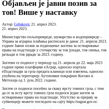
Објављен је јавни позив за
тов! Више у наставку
Аутор:
Gdjakovic
21. април 2023.
21. април 2023.
Министарство пољопривреде, шумарства и водопривреде –
Управа за аграрна плаћања расписало је данас 21. априла 2023.
године Јавни позив за подношење захтева за остваривање
права на подстицаје у сточарству за тов јунади, тов свиња, тов
јагњади и тов јаради за 2023. годину.
Захтеви се подносе у периоду од 21. априла до 22. маја 2023
године преко платформе еАграр, односно портала
еПодстицаји за грла предата кланици или извезена, односно
упућена на територију Аутономне покрајине Косово и
Метохија од 1. јула 2022. године.
Зaхтeв се пoднoси пoсeбнo зa свaку врсту товних грлa, с тим
дa сe зa исту врсту товних грлa пoднoси један захтев за
остваривање права на подстицаје. Упутство за пријаву за
субвенцију можете погледати на сајту https://eagrar.gov.rs/.