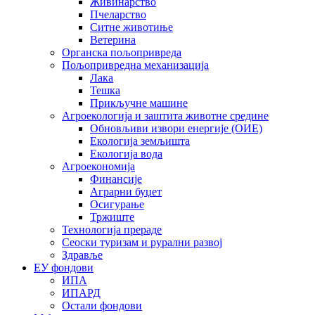
Живинарство
Пчеларство
Ситне животиње
Ветерина
Органска пољопривреда
Пољопривредна механизација
Лака
Тешка
Прикључне машине
Агроекологија и заштита животне средине
Обновљиви извори енергије (ОИЕ)
Екологија земљишта
Екологија вода
Агроекономија
Финансије
Аграрни буџет
Осигурање
Тржиште
Технологија прераде
Сеоски туризам и рурални развој
Здравље
ЕУ фондови
ИПА
ИПАРД
Остали фондови