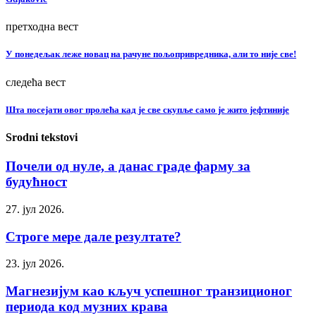
претходна вест
У понедељак леже новац на рачуне пољопривредника, али то није све!
следећа вест
Шта посејати овог пролећа кад је све скупље само је жито јефтиније
Srodni tekstovi
Почели од нуле, а данас граде фарму за
будућност
27. јул 2026.
Строге мере дале резултате?
23. јул 2026.
Магнезијум као кључ успешног транзиционог
периода код музних крава