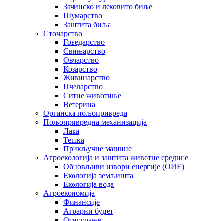
Зачинско и лековито биље
Шумарство
Заштита биља
Сточарство
Говедарство
Свињарство
Овчарство
Козарство
Живинарство
Пчеларство
Ситне животиње
Ветерина
Органска пољопривреда
Пољопривредна механизација
Лака
Тешка
Прикључне машине
Агроекологија и заштита животне средине
Обновљиви извори енергије (ОИЕ)
Екологија земљишта
Екологија вода
Агроекономија
Финансије
Аграрни буџет
Осигурање