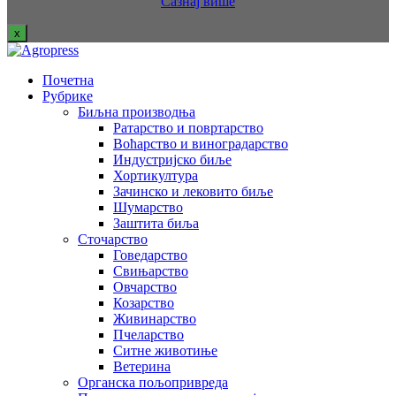
Сазнај више
x
Почетна
Рубрике
Биљна производња
Ратарство и повртарство
Воћарство и виноградарство
Индустријско биље
Хортикултура
Зачинско и лековито биље
Шумарство
Заштита биља
Сточарство
Говедарство
Свињарство
Овчарство
Козарство
Живинарство
Пчеларство
Ситне животиње
Ветерина
Органска пољопривреда