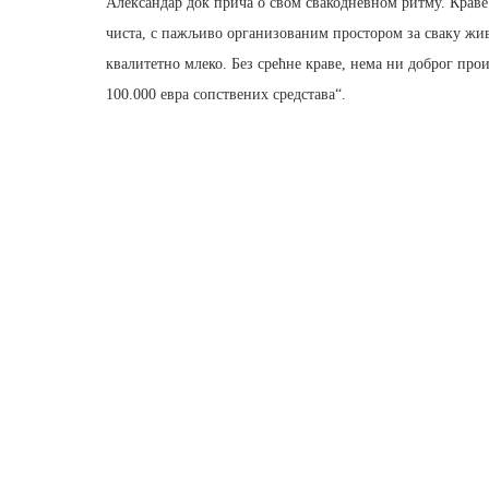
Александар док прича о свом свакодневном ритму. Краве
чиста, с пажљиво организованим простором за сваку живо
квалитетно млеко. Без срећне краве, нема ни доброг про
100.000 евра сопствених средстава“.