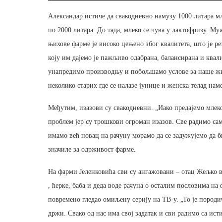
Александар истиче да свакодневно намузу 1000 литара мл
по 2000 литара. До тада, млеко се чува у лактофризу. Му
њихове фарме је високо цењено због квалитета, што је 
коју им дајемо је пажљиво одабрана, балансирана и квал
унапредимо производњу и побољшамо услове за наше жив
неколико старих где се налазе јунице и женска телад н
Међутим, изазови су свакодневни. „Иако предајемо млеко
проблем јер су трошкови огроман изазов. Све радимо сам
имамо већ новац на рачуну морамо да се задужујемо да 
значиле за одрживост фарме.
На фарми Јеленковића сви су ангажовани – отац Жељко 
, ћерке, баба и деда воде рачуна о осталим пословима на
повремено гледао омиљену серију на ТВ-у. „То је породич
држи. Свако од нас има свој задатак и сви радимо са ист