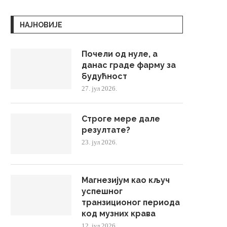
НАЈНОВИЈЕ
Почели од нуле, а
данас граде фарму за
будућност
27. јул 2026.
Строге мере дале
резултате?
23. јул 2026.
Магнезијум као кључ
успешног
транзиционог периода
код музних крава
12. јул 2026.