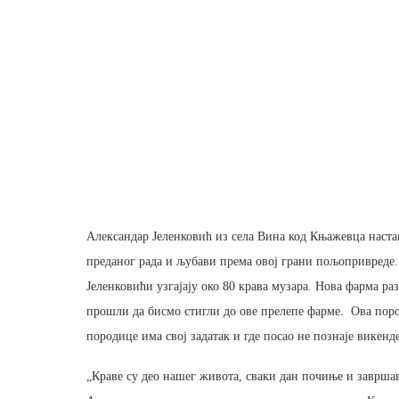
Александар Јеленковић из села Вина код Књажевца настав
преданог рада и љубави према овој грани пољопривреде
Јеленковићи узгајају око 80 крава музара. Нова фарма р
прошли да бисмо стигли до ове прелепе фарме. Ова поро
породице има свој задатак и где посао не познаје викенд
„Краве су део нашег живота, сваки дан почиње и завршав