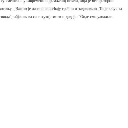
 су смештене у савремено опремљеној штали, која је беспрекорно
тињу. „Важно је да се оне осећају срећно и задовољно. То је кључ за
извода“, објашњава са ентузијазмом и додаје: “Овде смо уложили