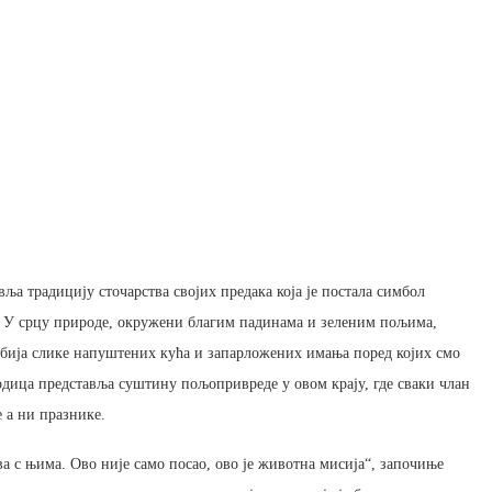
ља традицију сточарства својих предака која је постала симбол
. У срцу природе, окружени благим падинама и зеленим пољима,
азбија слике напуштених кућа и запарложених имања поред којих смо
дица представља суштину пољопривреде у овом крају, где сваки члан
е а ни празнике.
а с њима. Ово није само посао, ово је животна мисија“, започиње