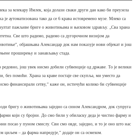
ека за млекару Имлек, која долази сваки други дан како би преузела
жа је аутоматизована тако да се 6 крава истовремено музе. Млеко са
резултат пажљиве бриге о животињама и њиховом здрављу. „Сва храна
итетна. Све што радимо, радимо са дугорочном визијом да
отиње“, објашњава Александар док нам показује нови објекат и још
амењене проширењу и занављању стада.
 редовно, још увек нисмо добили субвенције од државе. То је велики
и, без помоћи. Храна за краве постаје све скупља, ми уместо да
бисмо финансирали сетву,“ каже он, истичући колико би субвенције
води бригу о животињама заједно са сином Александром, док супруга
 фарми који су бројни. До смо били у обиласку деда је чистио фарму и
ни посао у пуном смислу. Сви смо овде, заједно, и то је оно што нас
им циљем – да фарма напредује,“ додаје он са осмехом.