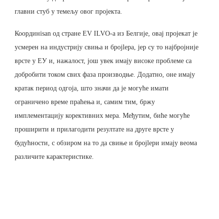
главни стуб у темељу овог пројекта.
Координisan од стране EV ILVO-а из Белгије, овај пројекат је
усмерен на индустрију свиња и броjlера, јер су то најбројније
врсте у ЕУ и, нажалост, још увек имају високе проблеме са
добробити током свих фаза производње. Додатно, оне имају
кратак период одгоја, што значи да је могуће имати
ограничено време праћења и, самим тим, бржу
имплементацију корективних мера. Међутим, биће могуће
проширити и прилагодити резултате на друге врсте у
будућности, с обзиром на то да свиње и броjlери имају веома
различите карактеристике.