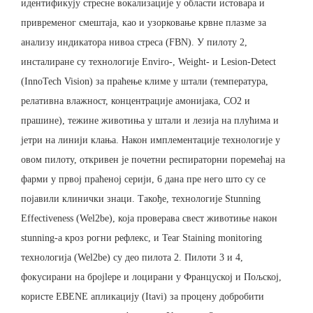
идентификују стресне вокализације у области истовара и
привременог смештаја, као и узорковање крвне плазме за
анализу индикатора нивоа стреса (FBN). У пилоту 2,
инсталиране су технологије Enviro-, Weight- и Lesion-Detect
(InnoTech Vision) за праћење климе у штали (температура,
релативна влажност, концентрације амонијака, CO2 и
прашине), тежине животиња у штали и лезија на плућима и
јетри на линији клања. Након имплементације технологије у
овом пилоту, откривен је почетни респираторни поремећај на
фарми у првој праћеној серији, 6 дана пре него што су се
појавили клинички знаци. Такође, технологије Stunning
Effectiveness (Wel2be), која проверава свест животиње након
stunning-а кроз рогни рефлекс, и Tear Staining monitoring
технологија (Wel2be) су део пилота 2. Пилоти 3 и 4,
фокусирани на броjlере и лоцирани у Француској и Пољској,
користе EBENE апликацију (Itavi) за процену добробити