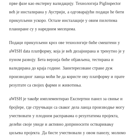
прве фазе као екстерну валидацију. Технологија PigInspector
већ је инсталирана у Аустрији, а одговарајући подаци ће бити
прикупљени ускоро. Остале инсталације у овим пилотима
планиране су у наредним месецима.
Подаци прикупљени кроз ове технологије биће смештени у
aWISH data платформу, која је већ дизајнирана и тренутно је у
пуном развоју. Бета верзија биће објављена, тестирана и
валидирана до краја године. Заинтересоване стране дуж
производног ланца моћи ће да користе ову платформу и прате
резултате са својих фарми и животиња.
aWISH је такође имплементирао Експертни панел за свиње и
броjlере, где стручњаци са сваког дела ланца производње могу
учествовати у плодним расправама о резултатима пројекта,
делећи своје увидe и активно доприносити остваривању
циљева пројекта. Да бисте учествовали у овом панелу, молимо