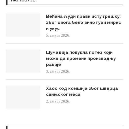
Већина људи прави исту грешку:
Због овога бело вино губи мирис
и укус
5. август 2026.
Шумадија повукла потез који
може да промени производњу
ракије
3. август 2026.
Хаос код комшија због шверца
свињског меса
2. август 2026.