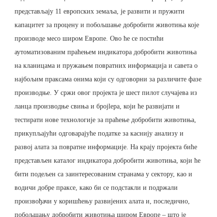
представљају 11 европских земаља, је развити и пружити
капацитет за процену и побољшање добробити животиња које
производе месо широм Европе. Ово ће се постићи
аутоматизованим праћењем индикатора добробити животиња
на кланицама и пружањем повратних информација и савета о
најбољим праксама онима који су одговорни за различите фазе
производње. У сржи овог пројекта је шест пилот случајева из
ланца производње свиња и броjlера, који ће развијати и
тестирати нове технологије за праћење добробити животиња,
прикупљајући одговарајуће податке за каснију анализу и
развој алата за повратне информације. На крају пројекта биће
представљен каталог индикатора добробити животиња, који ће
бити подељен са заинтересованим странама у сектору, као и
водичи добре праксе, како би се подстакли и подржали
произвођачи у коришћењу развијених алата и, последично,
побољшању добробити животиња широм Европе – што је