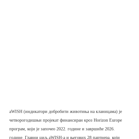
aWISH (индикатори добробити животиња на кланицама) је
четворогодишњи пројекат финансиран кроз Horizon Europe
програм, који је започео 2022. године и завршиће 2026.
године. Главни циљ aWISH-а и његових 28 партнера, који