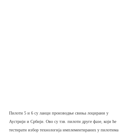
Пилоти 5 и 6 су ланци производње свиња лоцирани у
Аустрији и Србији. Ово су тзв. пилоти друге фазе, који ће
тестирати избор технологија имплементираних у пилотима