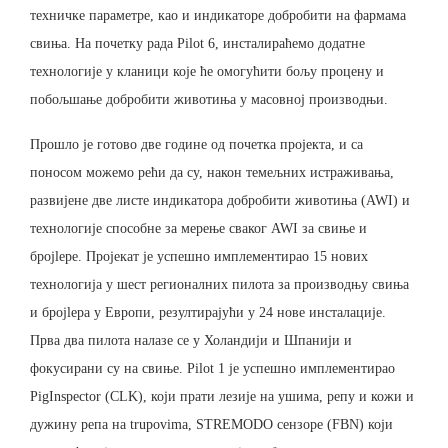
техничке параметре, као и индикаторе добробити на фармама
свиња. На почетку рада Pilot 6, инсталираћемо додатне
технологије у кланици које ће омогућити бољу процену и
побољшање добробити животиња у масовној производњи.
Прошло је готово две године од почетка пројекта, и са
поносом можемо рећи да су, након темељних истраживања,
развијене две листе индикатора добробити животиња (AWI) и
технологије способне за мерење сваког AWI за свиње и
броjlере. Пројекат је успешно имплементирао 15 нових
технологија у шест регионалних пилота за производњу свиња
и броjlера у Европи, резултирајући у 24 нове инсталације.
Прва два пилота налазе се у Холандији и Шпанији и
фокусирани су на свиње. Pilot 1 је успешно имплементирао
PigInspector (CLK), који прати лезије на ушима, репу и кожи и
дужину репа на trupovima, STREMODO сензоре (FBN) који