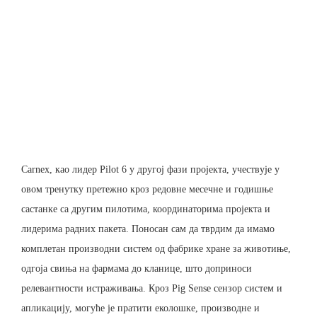
Carnex, као лидер Pilot 6 у другој фази пројекта, учествује у
овом тренутку претежно кроз редовне месечне и годишње
састанке са другим пилотима, координаторима пројекта и
лидерима радних пакета. Поносан сам да тврдим да имамо
комплетан производни систем од фабрике хране за животиње,
одгоја свиња на фармама до кланице, што доприноси
релевантности истраживања. Кроз Pig Sense сензор систем и
апликацију, могуће је пратити еколошке, производне и