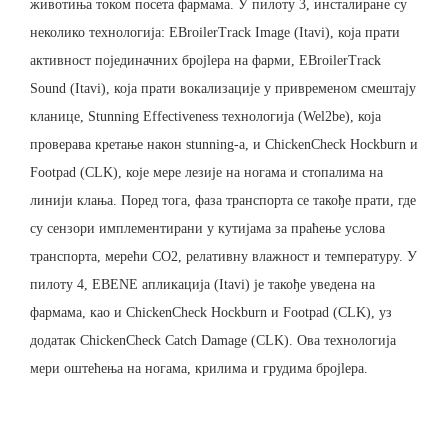
животиња током посета фармама. У пилоту 3, инсталиране су
неколико технологија: EBroilerTrack Image (Itavi), која прати
активност појединачних броjlера на фарми, EBroilerTrack
Sound (Itavi), која прати вокализације у привременом смештају
кланице, Stunning Effectiveness технологија (Wel2be), која
проверава кретање након stunning-а, и ChickenCheck Hockburn и
Footpad (CLK), које мере лезије на ногама и стопалима на
линији клања. Поред тога, фаза транспорта се такође прати, где
су сензори имплементирани у кутијама за праћење услова
транспорта, мерећи CO2, релативну влажност и температуру. У
пилоту 4, EBENE апликација (Itavi) је такође уведена на
фармама, као и ChickenCheck Hockburn и Footpad (CLK), уз
додатак ChickenCheck Catch Damage (CLK). Ова технологија
мери оштећења на ногама, крилима и грудима броjlера.