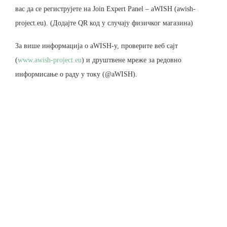
вас да се региструјете на Join Expert Panel – aWISH (awish-
project.eu). (Додајте QR код у случају физичког магазина)
За више информација о aWISH-у, проверите веб сајт
(
www.awish-project.eu
) и друштвене мреже за редовно
информисање о раду у току (@aWISH).